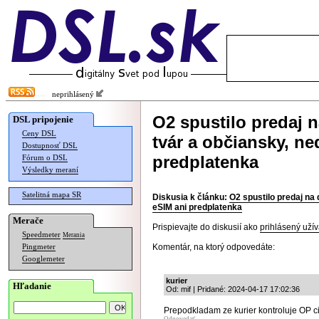
neprihlásený
O2 spustilo predaj n
DSL pripojenie
Ceny DSL
tvár a občiansky, n
Dostupnosť DSL
predplatenka
Fórum o DSL
Výsledky meraní
Satelitná mapa SR
Diskusia k článku:
O2 spustilo predaj na 
eSIM ani predplatenka
Merače
Prispievajte do diskusií ako
prihlásený užív
Speedmeter
Merania
Komentár, na ktorý odpovedáte:
Pingmeter
Googlemeter
kurier
Hľadanie
Od: mif | Pridané: 2024-04-17 17:02:36
Prepodkladam ze kurier kontroluje OP ci 