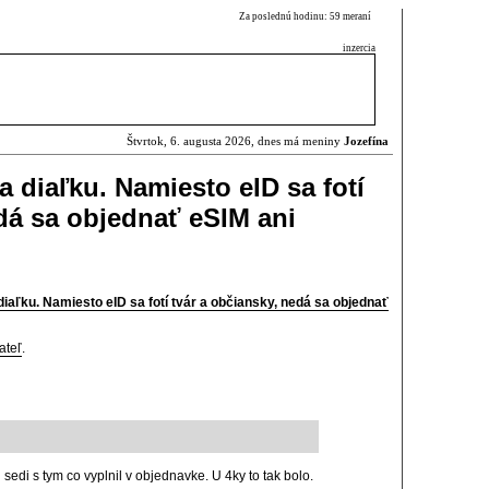
Za poslednú hodinu: 59 meraní
inzercia
Štvrtok, 6. augusta 2026, dnes má meniny
Jozefína
a diaľku. Namiesto eID sa fotí
edá sa objednať eSIM ani
diaľku. Namiesto eID sa fotí tvár a občiansky, nedá sa objednať
ateľ
.
sedi s tym co vyplnil v objednavke. U 4ky to tak bolo.