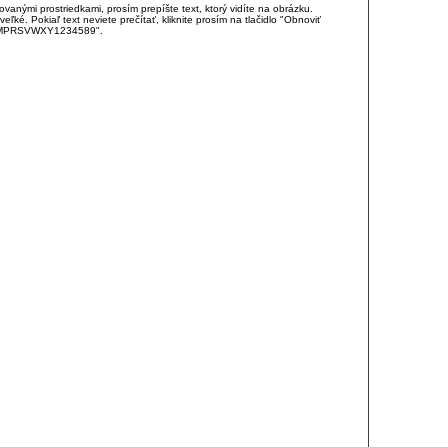
anými prostriedkami, prosím prepíšte text, ktorý vidíte na obrázku.
é. Pokiaľ text neviete prečítať, kliknite prosím na tlačidlo "Obnoviť
DJKMPRSVWXY1234589".