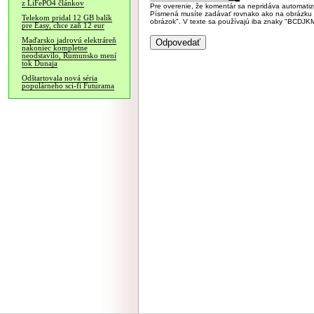
z LiFePO4 článkov
Pre overenie, že komentár sa nepridáva automatizov
Písmená musíte zadávať rovnako ako na obrázku veľk
Telekom pridal 12 GB balík
obrázok". V texte sa používajú iba znaky "BC
pre Easy, chce zaň 12 eur
Maďarsko jadrovú elektráreň
nakoniec kompletne
neodstavilo, Rumunsko mení
tok Dunaja
Odštartovala nová séria
populárneho sci-fi Futurama