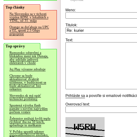
Odpovedať
Top články
Meno:
Na Slovensku sa v tichosti
vypína ADSL v lokalitách s
VDSL, už 31. mája
Titulok:
Orange sa doťahuje na UPC
a O2, spustí 2.5 Gbps
pripojenie
Text:
Top správy
Rumunsko odstrelmi a
blokádou mení tok Dunaja,
aby udržalo jadrovú
elektráreň v chode
Joj Play výrazne zdražuje
Chrome sa bude
aktualizovať dvakrát
týždenne, v budúcnosti sa
bude aktualizovať bez
reštartov
Prihláste sa
a povoľte si emailové notifiká
Slovensko.sk má opäť
technické problémy
Overovací text:
Spustená výroba flash
pamäte s novým najvyšším
počtom vrstiev
Železnice znižujú kvôli teplu
rýchlosť iba na 50 km/h,
spôsobuje to meškanie
V Poľsku spustili takmer
gigawatthodinové úložisko,