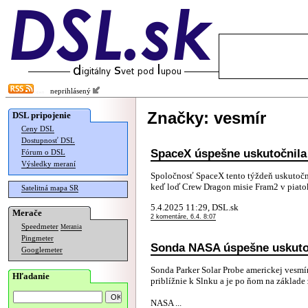
neprihlásený
Značky: vesmír
DSL pripojenie
Ceny DSL
Dostupnosť DSL
SpaceX úspešne uskutočnila
Fórum o DSL
Výsledky meraní
Spoločnosť SpaceX tento týždeň uskutočn
keď loď Crew Dragon misie Fram2 v piatok 
Satelitná mapa SR
5.4.2025 11:29, DSL.sk
Merače
2 komentáre, 6.4. 8:07
Speedmeter
Merania
Pingmeter
Sonda NASA úspešne uskutočn
Googlemeter
Sonda Parker Solar Probe americkej vesm
Hľadanie
priblížnie k Slnku a je po ňom na základe 
NASA ...