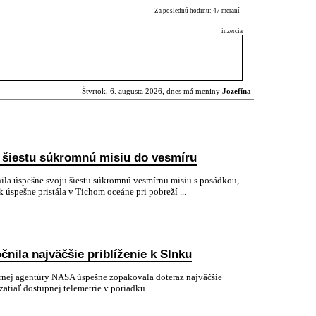
Za poslednú hodinu: 47 meraní
inzercia
Štvrtok, 6. augusta 2026, dnes má meniny
Jozefína
 šiestu súkromnú misiu do vesmíru
ila úspešne svoju šiestu súkromnú vesmírnu misiu s posádkou,
úspešne pristála v Tichom oceáne pri pobreží ...
ila najväčšie priblíženie k Slnku
írnej agentúry NASA úspešne zopakovala doteraz najväčšie
zatiaľ dostupnej telemetrie v poriadku.