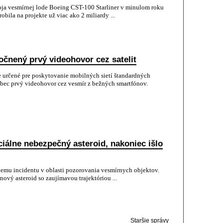
oja vesmírnej lode Boeing CST-100 Starliner v minulom roku
obila na projekte už viac ako 2 miliardy ...
čnený prvý videohovor cez satelit
 určené pre poskytovanie mobilných sietí štandardných
bec prvý videohovor cez vesmír z bežných smartfónov.
iálne nebezpečný asteroid, nakoniec išlo
nemu incidentu v oblasti pozorovania vesmírnych objektov.
nový asteroid so zaujímavou trajektóriou ...
Staršie správy