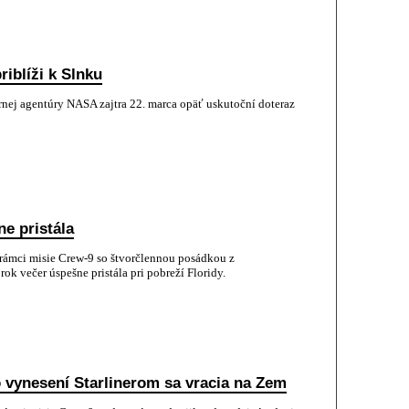
iblíži k Slnku
rnej agentúry NASA zajtra 22. marca opäť uskutoční doteraz
e pristála
rámci misie Crew-9 so štvorčlennou posádkou z
ok večer úspešne pristála pri pobreží Floridy.
 vynesení Starlinerom sa vracia na Zem