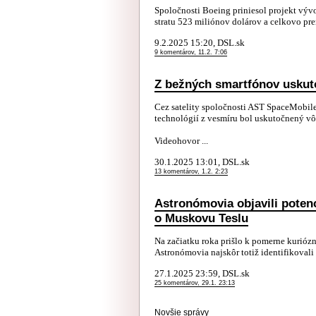
Spoločnosti Boeing priniesol projekt výv
stratu 523 miliónov dolárov a celkovo prer
9.2.2025 15:20, DSL.sk
9 komentárov, 11.2. 7:06
Z bežných smartfónov uskuto
Cez satelity spoločnosti AST SpaceMobile
technológií z vesmíru bol uskutočnený vô
Videohovor ...
30.1.2025 13:01, DSL.sk
13 komentárov, 1.2. 2:23
Astronómovia objavili potenc
o Muskovu Teslu
Na začiatku roka prišlo k pomerne kurióz
Astronómovia najskôr totiž identifikovali 
27.1.2025 23:59, DSL.sk
25 komentárov, 29.1. 23:13
Novšie správy