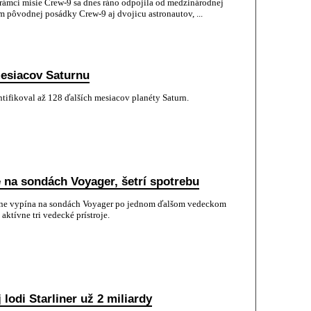
rámci misie Crew-9 sa dnes ráno odpojila od medzinárodnej
m pôvodnej posádky Crew-9 aj dvojicu astronautov, ...
esiacov Saturnu
ntifikoval až 128 ďalších mesiacov planéty Saturn.
e na sondách Voyager, šetrí spotrebu
lne vypína na sondách Voyager po jednom ďalšom vedeckom
aktívne tri vedecké prístroje.
lodi Starliner už 2 miliardy