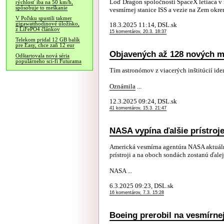
Loď Dragon spoločnosti SpaceX letiaca v 
rýchlosť iba na 50 km/h,
spôsobuje to meškanie
vesmírnej stanice ISS a vezie na Zem okre
V Poľsku spustili takmer
gigawatthodinové úložisko,
18.3.2025 11:14, DSL.sk
z LiFePO4 článkov
15 komentárov, 20.3. 18:37
Telekom pridal 12 GB balík
pre Easy, chce zaň 12 eur
Objavených až 128 nových m
Odštartovala nová séria
populárneho sci-fi Futurama
Tím astronómov z viacerých inštitúcií ide
Oznámila
...
12.3.2025 09:24, DSL.sk
41 komentárov, 15.3. 21:47
NASA vypína ďalšie prístroj
Americká vesmírna agentúra NASA aktuá
prístroji a na oboch sondách zostanú ďalej 
NASA ...
6.3.2025 09:23, DSL.sk
16 komentárov, 7.3. 15:28
Boeing prerobil na vesmírnej 