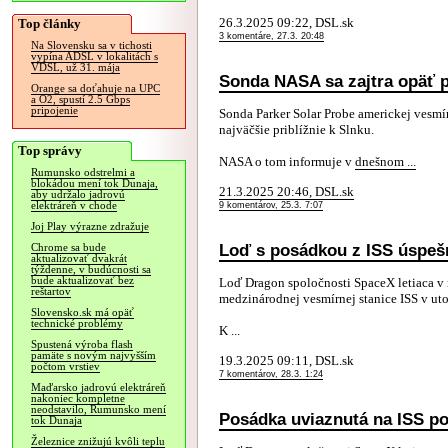
26.3.2025 09:22, DSL.sk
Top články
3 komentáre, 27.3. 20:48
Na Slovensku sa v tichosti
vypína ADSL v lokalitách s
VDSL, už 31. mája
Sonda NASA sa zajtra opäť pr
Orange sa doťahuje na UPC
a O2, spustí 2.5 Gbps
pripojenie
Sonda Parker Solar Probe americkej vesmí
najväčšie priblížnie k Slnku.
Top správy
NASA o tom informuje v
dnešnom ...
Rumunsko odstrelmi a
blokádou mení tok Dunaja,
21.3.2025 20:46, DSL.sk
aby udržalo jadrovú
elektráreň v chode
9 komentárov, 25.3. 7:07
Joj Play výrazne zdražuje
Loď s posádkou z ISS úspešn
Chrome sa bude
aktualizovať dvakrát
týždenne, v budúcnosti sa
bude aktualizovať bez
Loď Dragon spoločnosti SpaceX letiaca v 
reštartov
medzinárodnej vesmírnej stanice ISS v utor
Slovensko.sk má opäť
technické problémy
K ...
Spustená výroba flash
pamäte s novým najvyšším
19.3.2025 09:11, DSL.sk
počtom vrstiev
7 komentárov, 28.3. 1:24
Maďarsko jadrovú elektráreň
nakoniec kompletne
neodstavilo, Rumunsko mení
Posádka uviaznutá na ISS po
tok Dunaja
Železnice znižujú kvôli teplu