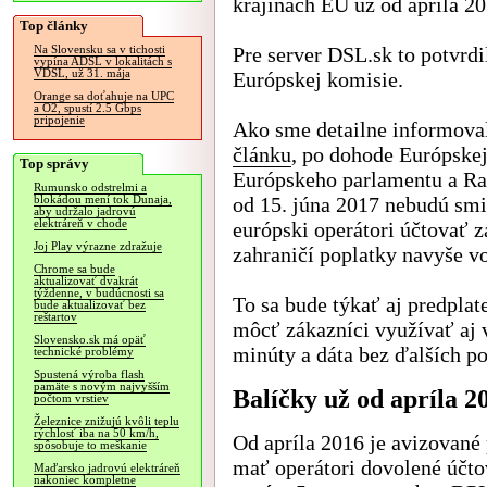
krajinách EÚ už od apríla 20
Top články
Pre server DSL.sk to potvrdi
Na Slovensku sa v tichosti
vypína ADSL v lokalitách s
VDSL, už 31. mája
Európskej komisie.
Orange sa doťahuje na UPC
a O2, spustí 2.5 Gbps
pripojenie
Ako sme detailne informova
článku
, po dohode Európskej
Top správy
Európskeho parlamentu a R
Rumunsko odstrelmi a
od 15. júna 2017 nebudú sm
blokádou mení tok Dunaja,
aby udržalo jadrovú
elektráreň v chode
európski operátori účtovať 
Joj Play výrazne zdražuje
zahraničí poplatky navyše 
Chrome sa bude
aktualizovať dvakrát
týždenne, v budúcnosti sa
To sa bude týkať aj predpla
bude aktualizovať bez
reštartov
môcť zákazníci využívať aj v
Slovensko.sk má opäť
minúty a dáta bez ďalších po
technické problémy
Spustená výroba flash
pamäte s novým najvyšším
Balíčky už od apríla 2
počtom vrstiev
Železnice znižujú kvôli teplu
rýchlosť iba na 50 km/h,
Od apríla 2016 je avizované
spôsobuje to meškanie
mať operátori dovolené účto
Maďarsko jadrovú elektráreň
nakoniec kompletne