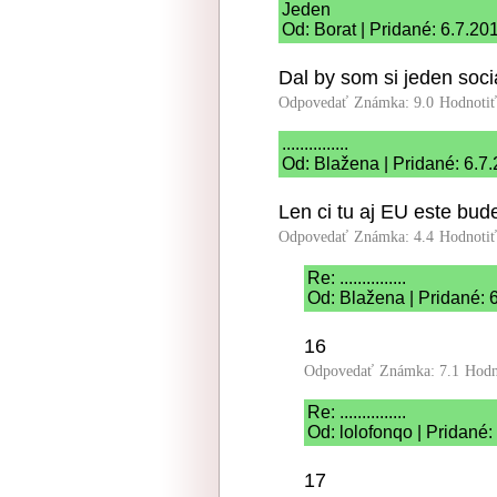
Jeden
Od: Borat | Pridané: 6.7.20
Dal by som si jeden soci
Odpovedať
Známka: 9.0
Hodnoti
...............
Od: Blažena | Pridané: 6.7
Len ci tu aj EU este bude
Odpovedať
Známka: 4.4
Hodnoti
Re: ...............
Od: Blažena | Pridané: 
16
Odpovedať
Známka: 7.1
Hodn
Re: ...............
Od: lolofonqo | Pridané:
17