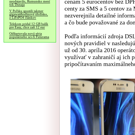
cenám 5 eurocentov bez DPH
neodstavilo, Rumunsko mení
tok Dunaja
centy za SMS a 5 centov za 
V Poľsku spustili takmer
nezverejnila detailné infor
gigawatthodinové úložisko,
z LiFePO4 článkov
a čo bude považované za do
Telekom pridal 12 GB balík
pre Easy, chce zaň 12 eur
Odštartovala nová séria
Podľa informácií zdroja DSL
populárneho sci-fi Futurama
nových pravidiel v nasledujú
už od 30. apríla 2016 oper
využívať v zahraničí aj ich 
pripočítavaním maximálneh