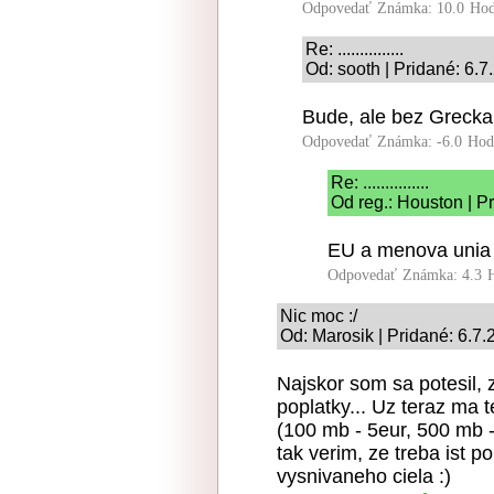
Odpovedať
Známka: 10.0
Hod
Re: ...............
Od: sooth | Pridané: 6.
Bude, ale bez Grecka
Odpovedať
Známka: -6.0
Hod
Re: ...............
Od reg.: Houston | P
EU a menova unia ni
Odpovedať
Známka: 4.3
Nic moc :/
Od: Marosik | Pridané: 6.7
Najskor som sa potesil, 
poplatky... Uz teraz ma 
(100 mb - 5eur, 500 mb -
tak verim, ze treba ist 
vysnivaneho ciela :)