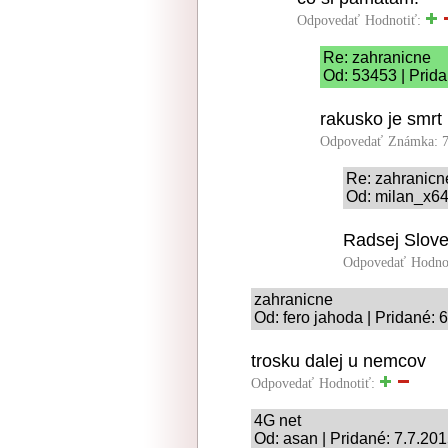
Odpovedať
Hodnotiť:
Re: zahranicne
Od: 53453 | Prida
rakusko je smrt
Odpovedať
Známka: 7
Re: zahranicn
Od: milan_x64
Radsej Slov
Odpovedať
Hodno
zahranicne
Od: fero jahoda | Pridané: 
trosku dalej u nemcov
Odpovedať
Hodnotiť:
4G net
Od: asan | Pridané: 7.7.201