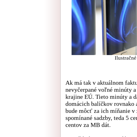
Ilustračné
Ak má tak v aktuálnom fakt
nevyčerpané voľné minúty a d
krajine EÚ. Tieto minúty a 
domácich balíčkov rovnako a
bude môcť za ich míňanie v 
spomínané sadzby, teda 5 ce
centov za MB dát.