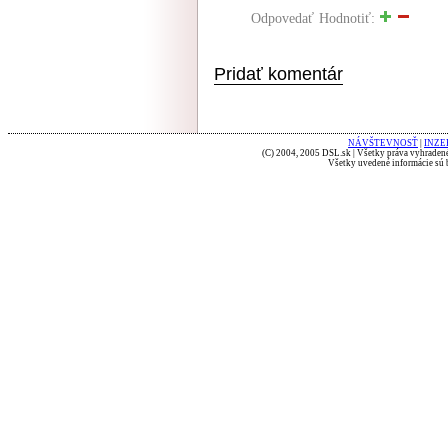
Odpovedať
Hodnotiť:
Pridať komentár
NÁVŠTEVNOSŤ
|
INZE
(C) 2004, 2005 DSL.sk | Všetky práva vyhradené
Všetky uvedené informácie sú b