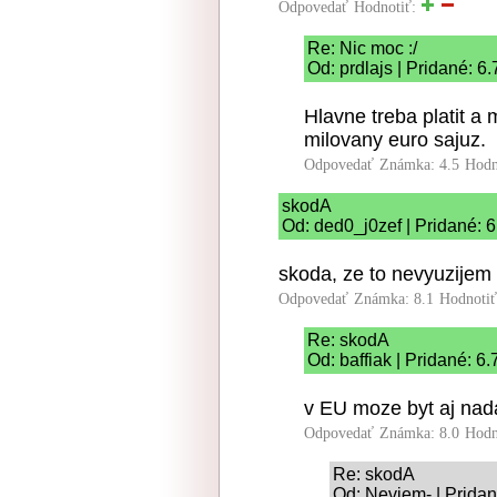
Odpovedať
Hodnotiť:
Re: Nic moc :/
Od: prdlajs | Pridané: 6
Hlavne treba platit a
milovany euro sajuz.
Odpovedať
Známka: 4.5
Hodn
skodA
Od: ded0_j0zef | Pridané: 
skoda, ze to nevyuzijem 
Odpovedať
Známka: 8.1
Hodnoti
Re: skodA
Od: baffiak | Pridané: 6
v EU moze byt aj nada
Odpovedať
Známka: 8.0
Hodn
Re: skodA
Od: Neviem- | Pridan