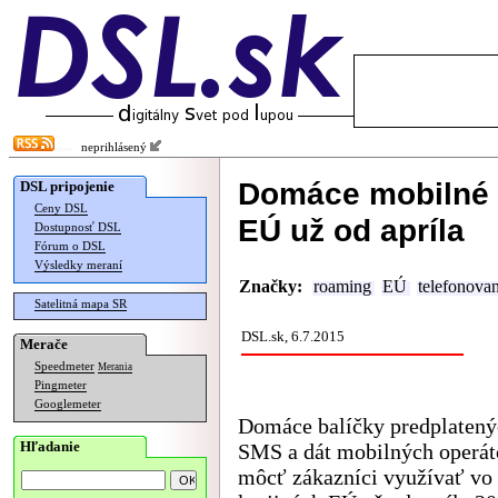
neprihlásený
Domáce mobilné b
DSL pripojenie
Ceny DSL
EÚ už od apríla
Dostupnosť DSL
Fórum o DSL
Výsledky meraní
Značky:
roaming
EÚ
telefonovan
Satelitná mapa SR
DSL.sk, 6.7.2015
Merače
Speedmeter
Merania
Pingmeter
Googlemeter
Domáce balíčky predplatený
Hľadanie
SMS a dát mobilných operát
môcť zákazníci využívať vo