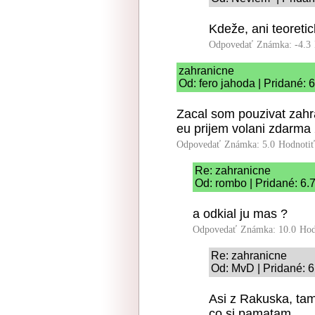
Kdeže, ani teoretick
Odpovedať
Známka: -4.3
zahranicne
Od: fero jahoda | Pridané: 
Zacal som pouzivat zahr
eu prijem volani zdarma 
Odpovedať
Známka: 5.0
Hodnoti
Re: zahranicne
Od: rombo | Pridané: 6.
a odkial ju mas ?
Odpovedať
Známka: 10.0
Hod
Re: zahranicne
Od: MvD | Pridané: 6
Asi z Rakuska, tam
co si pamatam.