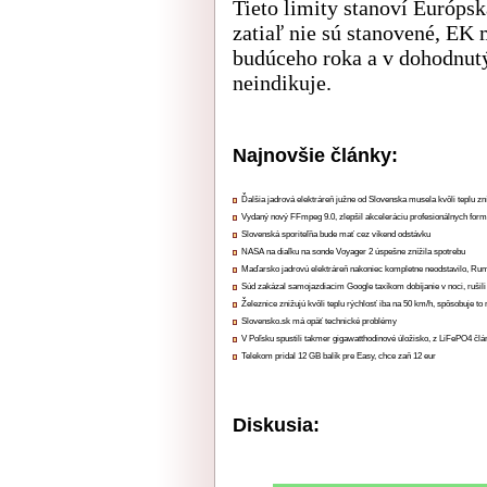
Tieto limity stanoví Európsk
zatiaľ nie sú stanovené, EK 
budúceho roka a v dohodnutý
neindikuje.
Najnovšie články:
Ďalšia jadrová elektráreň južne od Slovenska musela kvôli teplu zn
Vydaný nový FFmpeg 9.0, zlepšil akceleráciu profesionálnych form
Slovenská sporiteľňa bude mať cez víkend odstávku
NASA na diaľku na sonde Voyager 2 úspešne znížila spotrebu
Maďarsko jadrovú elektráreň nakoniec kompletne neodstavilo, Ru
Súd zakázal samojazdiacim Google taxíkom dobíjanie v noci, rušili
Železnice znižujú kvôli teplu rýchlosť iba na 50 km/h, spôsobuje t
Slovensko.sk má opäť technické problémy
V Poľsku spustili takmer gigawatthodinové úložisko, z LiFePO4 čl
Telekom pridal 12 GB balík pre Easy, chce zaň 12 eur
Diskusia: