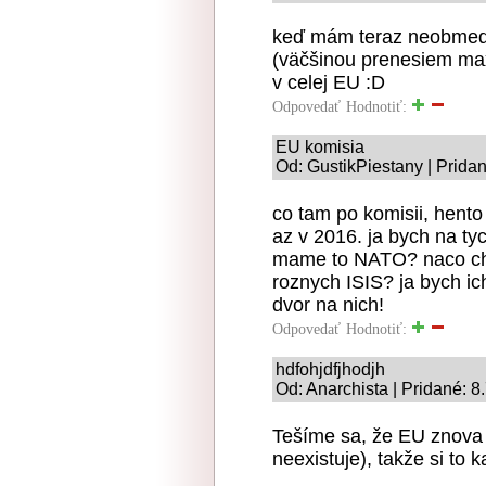
keď mám teraz neobmed
(väčšinou prenesiem max
v celej EU :D
Odpovedať
Hodnotiť:
EU komisia
Od: GustikPiestany | Prida
co tam po komisii, hento
az v 2016. ja bych na ty
mame to NATO? naco cho
roznych ISIS? ja bych ich
dvor na nich!
Odpovedať
Hodnotiť:
hdfohjdfjhodjh
Od: Anarchista | Pridané: 8
Tešíme sa, že EU znova r
neexistuje), takže si to 