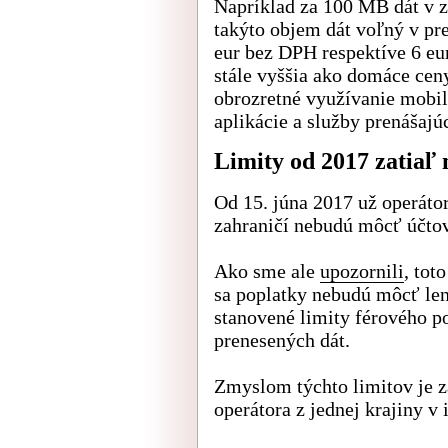
Napríklad za 100 MB dát v za
takýto objem dát voľný v p
eur bez DPH respektíve 6 eu
stále vyššia ako domáce ceny
obrozretné využívanie mobil
aplikácie a služby prenášaj
Limity od 2017 zatiaľ
Od 15. júna 2017 už operátor
zahraničí nebudú môcť účtov
Ako sme ale
upozornili
, tot
sa poplatky nebudú môcť len
stanovené limity férového p
prenesených dát.
Zmyslom týchto limitov je 
operátora z jednej krajiny v i