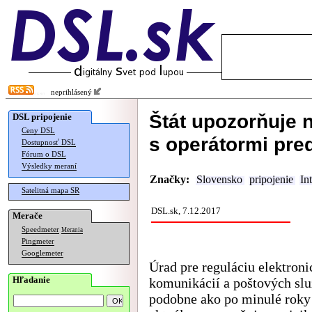
neprihlásený
Štát upozorňuje n
DSL pripojenie
Ceny DSL
s operátormi pre
Dostupnosť DSL
Fórum o DSL
Výsledky meraní
Značky:
Slovensko
pripojenie
In
Satelitná mapa SR
DSL.sk, 7.12.2017
Merače
Speedmeter
Merania
Pingmeter
Googlemeter
Úrad pre reguláciu elektron
Hľadanie
komunikácií a poštových slu
podobne ako po minulé roky