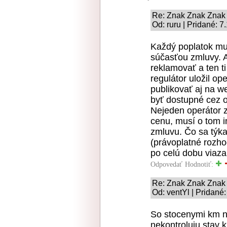
Re: Znak Znak Znak
Od: ruru | Pridané: 
Každý poplatok mus
súčasťou zmluvy. A
reklamovať a ten t
regulátor uložil op
publikovať aj na w
byť dostupné cez o
Nejeden operátor z
cenu, musí o tom 
zmluvu. Čo sa týka 
(právoplatné rozho
po celú dobu viaza
Odpovedať
Hodnotiť:
Re: Znak Znak Znak
Od: ventYl | Pridané
So stocenymi km ne
nekontroluju stav 