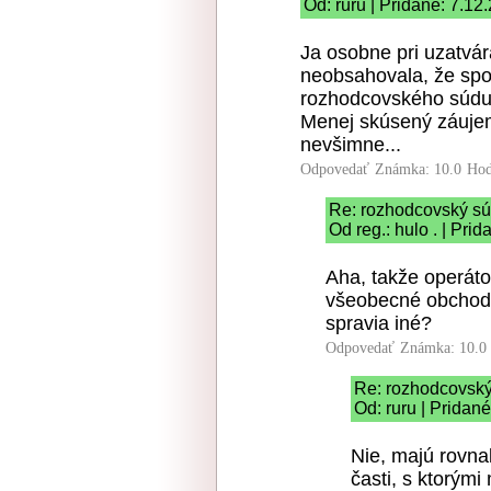
Od: ruru | Pridané: 7.12
Ja osobne pri uzatvá
neobsahovala, že spor
rozhodcovského súdu
Menej skúsený záujem
nevšimne...
Odpovedať
Známka: 10.0
Hod
Re: rozhodcovský s
Od reg.: hulo . | Pri
Aha, takže operát
všeobecné obchodn
spravia iné?
Odpovedať
Známka: 10.0
Re: rozhodcovsk
Od: ruru | Pridan
Nie, majú rovna
časti, s ktorým