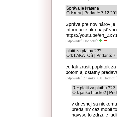
Správa je krátená
Od: ruru | Pridané: 7.12.20
Správa pre novinárov j
informácie ako nájsť vho
https://youtu.be/en_ZxY
Odpovedať
Hodnotiť:
platit za platbu ???
Od: LAKATOŠ | Pridané: 7.
co tak zrusit poplatok za
potom aj ostatny predava
Odpovedať
Známka: 0.0
Hodnoti
Re: platit za platbu ???
Od: janko hrasko2 | Pri
v dnesnej sa niekomu 
predajni? cez mobil to
navyse to zdrzuje ludi