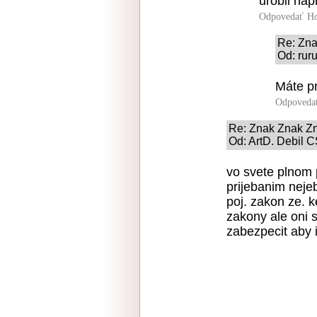
urobil nap
Odpovedať
Ho
Re: Zn
Od: rur
Máte p
Odpoveda
Re: Znak Znak Z
Od: ArtD. Debil C
vo svete plnom 
prijebanim nejeb
poj. zakon ze. k
zakony ale oni s
zabezpecit aby 