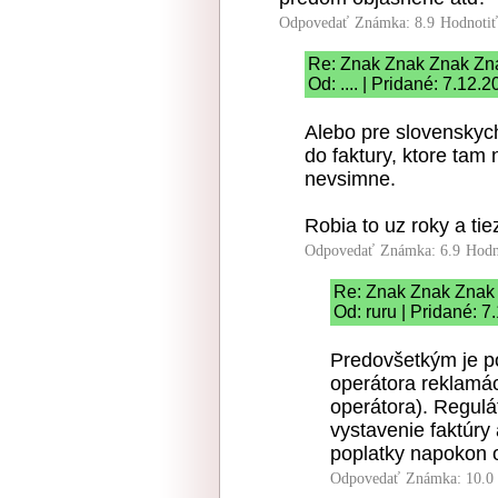
Odpovedať
Známka: 8.9
Hodnoti
Re: Znak Znak Znak Zn
Od: .... | Pridané: 7.12.
Alebo pre slovenskych
do faktury, ktore tam 
nevsimne.
Robia to uz roky a tiez
Odpovedať
Známka: 6.9
Hodn
Re: Znak Znak Znak
Od: ruru | Pridané: 
Predovšetkým je po
operátora reklamá
operátora). Regulát
vystavenie faktúry 
poplatky napokon op
Odpovedať
Známka: 10.0