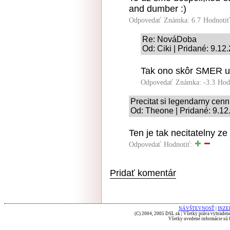
and dumber :)
Odpovedať
Známka: 6.7
Hodnoti
Re: NováDoba
Od: Ciki | Pridané: 9.12
Tak ono skôr SMER up
Odpovedať
Známka: -3.3
Hod
Precitat si legendarny cenn
Od: Theone | Pridané: 9.12
Ten je tak necitatelny ze
Odpovedať
Hodnotiť:
Pridať komentár
NÁVŠTEVNOSŤ
|
INZE
(C) 2004, 2005 DSL.sk | Všetky práva vyhradené
Všetky uvedené informácie sú b