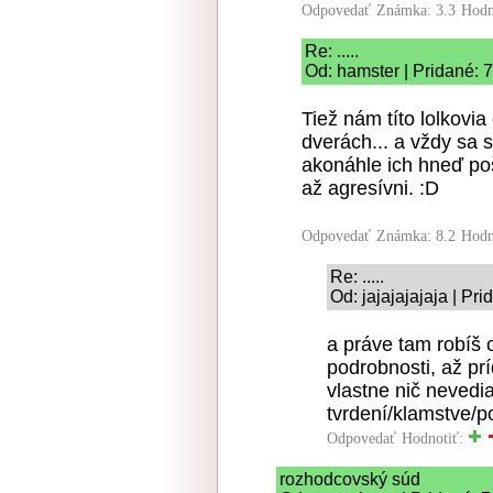
Odpovedať
Známka: 3.3
Hodn
Re: .....
Od: hamster | Pridané: 
Tiež nám títo lolkovi
dverách... a vždy sa 
akonáhle ich hneď poš
až agresívni. :D
Odpovedať
Známka: 8.2
Hodn
Re: .....
Od: jajajajajaja | Pr
a práve tam robíš 
podrobnosti, až pr
vlastne nič nevedi
tvrdení/klamstve/p
Odpovedať
Hodnotiť:
rozhodcovský súd