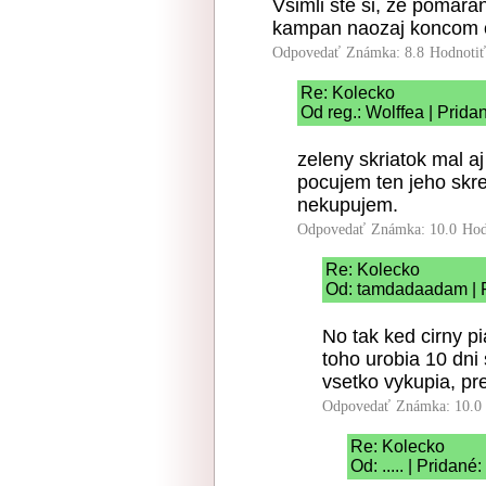
Vsimli ste si, ze pomaran
kampan naozaj koncom 
Odpovedať
Známka: 8.8
Hodnoti
Re: Kolecko
Od reg.: Wolffea | Prida
zeleny skriatok mal aj
pocujem ten jeho skre
nekupujem.
Odpovedať
Známka: 10.0
Hod
Re: Kolecko
Od: tamdadaadam | P
No tak ked cirny pi
toho urobia 10 dni
vsetko vykupia, pr
Odpovedať
Známka: 10.0
Re: Kolecko
Od: ..... | Pridan