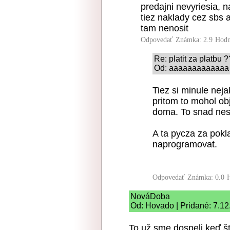
predajni nevyriesia, 
tiez naklady cez sbs a
tam nenosit
Odpovedať
Známka: 2.9
Hodn
Re: platit za platbu 
Od: aaaaaaaaaaaaa |
Tiez si minule neja
pritom to mohol ob
doma. To snad nes
A ta pycza za pokl
naprogramovat.
Odpovedať
Známka: 0.0
NováDoba
Od: Hovado | Pridané: 7.12
To už sme dospeli,keď š