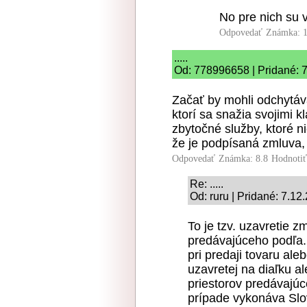
No pre nich su v
Odpovedať
Známka: 1
.....
Od: 778996658 | Pridané: 
Začať by mohli odchytá
ktorí sa snažia svojimi 
zbytočné služby, ktoré n
že je podpísaná zmluva,
Odpovedať
Známka: 8.8
Hodnoti
Re: .....
Od: ruru | Pridané: 7.12
To je tzv. uzavretie 
predávajúceho podľa.
pri predaji tovaru al
uzavretej na diaľku 
priestorov predávajúc
prípade vykonáva Slo