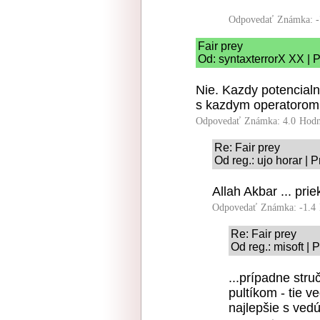
Odpovedať
Známka: -
Fair prey
Od: syntaxterrorX XX | 
Nie. Kazdy potencialn
s kazdym operatorom
Odpovedať
Známka: 4.0
Hodn
Re: Fair prey
Od reg.: ujo horar | 
Allah Akbar ... pri
Odpovedať
Známka: -1.4
Re: Fair prey
Od reg.: misoft |
...prípadne stru
pultíkom - tie 
najlepšie s ved