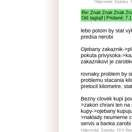
Odpovedať
Známka: 3
Re: Znak Znak Znak Zn
Od: taglajf | Pridané: 7
lebo potom by stat vy
predsa nerobi
Ojebany zakaznik->pla
pokuta privysoka->ka
zakaznikovi je zarobk
rovnaky problem by si
problemu stacania kil
pretocil kilometre, st
Bezny clovek kupi po
>zakon chrani len na 
kupy->ojebany kupuju
>naklady neumerne ce
servis a banka zarobi
Odpovedať
Známka: 10.0
Hod