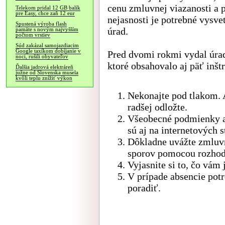
cenu zmluvnej viazanosti a 
Telekom pridal 12 GB balík
pre Easy, chce zaň 12 eur
nejasnosti je potrebné vysve
Spustená výroba flash
úrad.
pamäte s novým najvyšším
počtom vrstiev
Súd zakázal samojazdiacim
Google taxíkom dobíjanie v
Pred dvomi rokmi vydal úra
noci, rušili obyvateľov
ktoré obsahovalo aj päť inštr
Ďalšia jadrová elektráreň
južne od Slovenska musela
kvôli teplu znížiť výkon
Nekonajte pod tlakom. 
radšej odložte.
Všeobecné podmienky a 
sú aj na internetových 
Dôkladne uvážte zmluvn
sporov pomocou rozhod
Vyjasnite si to, čo vám 
V prípade absencie potr
poradiť.