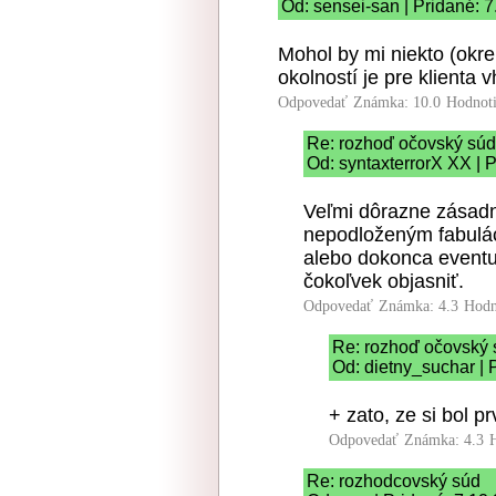
Od: sensei-san | Pridané: 
Mohol by mi niekto (okre
okolností je pre klienta
Odpovedať
Známka: 10.0
Hodnot
Re: rozhoď očovský súd
Od: syntaxterrorX XX | 
Veľmi dôrazne zásad
nepodloženým fabulác
alebo dokonca eventu
čokoľvek objasniť.
Odpovedať
Známka: 4.3
Hodn
Re: rozhoď očovský 
Od: dietny_suchar | 
+ zato, ze si bol pr
Odpovedať
Známka: 4.3
Re: rozhodcovský súd