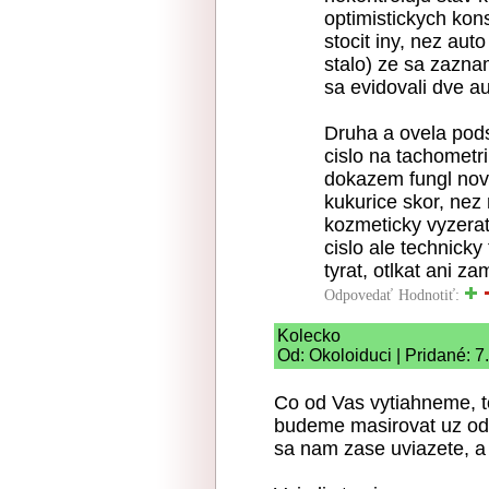
optimistickych kon
stocit iny, nez au
stalo) ze sa zazn
sa evidovali dve au
Druha a ovela podst
cislo na tachometri
dokazem fungl nov
kukurice skor, nez
kozmeticky vyzera
cislo ale technick
tyrat, otlkat ani za
Odpovedať
Hodnotiť:
Kolecko
Od: Okoloiduci | Pridané: 
Co od Vas vytiahneme, t
budeme masirovat uz od 
sa nam zase uviazete, a