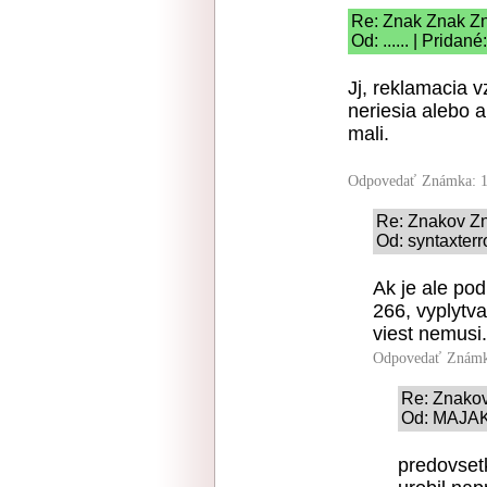
Re: Znak Znak Z
Od: ...... | Prida
Jj, reklamacia v
neriesia alebo a
mali.
Odpovedať
Známka: 1
Re: Znakov Z
Od: syntaxterr
Ak je ale pod
266, vyplytva
viest nemusi.
Odpovedať
Známk
Re: Znako
Od: MAJAK 
predovset