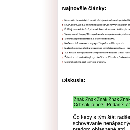
Najnovšie články:
Microsoft v čase drahých pamätí sľubuje optimalizovať spotrebu
NASA pripravuje ISS na inštaláciu posledných nových solárnych p
Ďalšia jadrová elektráreň južne od Slovenska musela kvôli teplu zn
Vydaný nový FFmpeg 9.0, zlepšil akceleráciu profesionálnych form
Slovenská sporiteľňa bude mať cez víkend odstávku
NASA na diaľku na sonde Voyager 2 úspešne znížila spotrebu
Maďarsko jadrovú elektráreň nakoniec kompletne neodstavilo, Ru
Súd zakázal samojazdiacim Google taxíkom dobíjanie v noci, rušili
Železnice znižujú kvôli teplu rýchlosť iba na 50 km/h, spôsobuje t
Slovensko.sk má opäť technické problémy
Diskusia:
Znak Znak Znak Znak Zna
Od: sak ja ne? | Pridané: 7
Čo keby s tým štát radše
schovávanie nenápadnýc
predom objasnené atď.