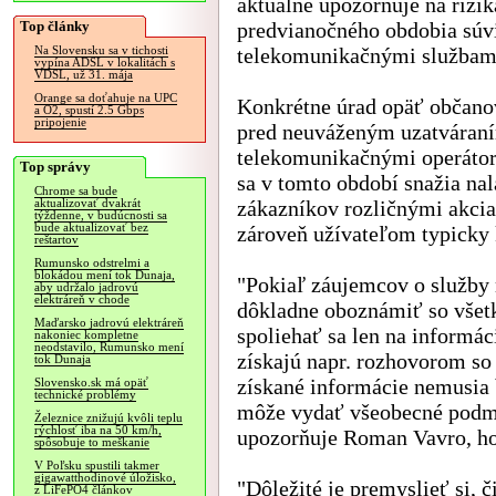
aktuálne upozorňuje na rizik
Top články
predvianočného obdobia súvi
telekomunikačnými službam
Na Slovensku sa v tichosti
vypína ADSL v lokalitách s
VDSL, už 31. mája
Orange sa doťahuje na UPC
Konkrétne úrad opäť občano
a O2, spustí 2.5 Gbps
pripojenie
pred neuváženým uzatváran
telekomunikačnými operátor
Top správy
sa v tomto období snažia na
Chrome sa bude
zákazníkov rozličnými akci
aktualizovať dvakrát
týždenne, v budúcnosti sa
bude aktualizovať bez
zároveň užívateľom typicky 
reštartov
Rumunsko odstrelmi a
blokádou mení tok Dunaja,
"Pokiaľ záujemcov o služby n
aby udržalo jadrovú
elektráreň v chode
dôkladne oboznámiť so vše
Maďarsko jadrovú elektráreň
spoliehať sa len na informác
nakoniec kompletne
neodstavilo, Rumunsko mení
získajú napr. rozhovorom so
tok Dunaja
získané informácie nemusia 
Slovensko.sk má opäť
technické problémy
môže vydať všeobecné podmi
Železnice znižujú kvôli teplu
rýchlosť iba na 50 km/h,
upozorňuje Roman Vavro, h
spôsobuje to meškanie
V Poľsku spustili takmer
gigawatthodinové úložisko,
"Dôležité je premyslieť si, 
z LiFePO4 článkov