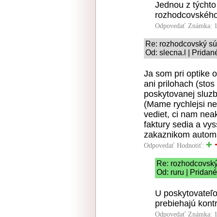
Jednou z týchto
rozhodcovského
Odpovedať
Známka: 1
Re: rozhodcovský s
Od: slecna.l | Prida
Ja som pri optike 
ani prilohach (sto
poskytovanej sluzb
(Mame rychlejsi ne
vediet, ci nam neak
faktury sedia a vys
zakaznikom automa
Odpovedať
Hodnotiť:
Re: rozhodcovsk
Od: ruru | Pridan
U poskytovateľo
prebiehajú kont
Odpovedať
Známka: 1