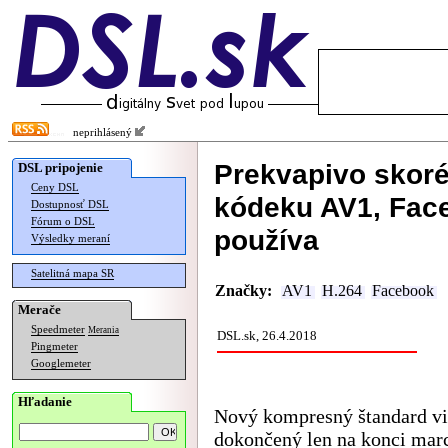
neprihlásený
Prekvapivo skor
DSL pripojenie
Ceny DSL
kódeku AV1, Face
Dostupnosť DSL
Fórum o DSL
používa
Výsledky meraní
Satelitná mapa SR
Značky:
AV1
H.264
Facebook
Merače
Speedmeter
Merania
DSL.sk, 26.4.2018
Pingmeter
Googlemeter
Hľadanie
Nový kompresný štandard v
dokončený len na konci mar