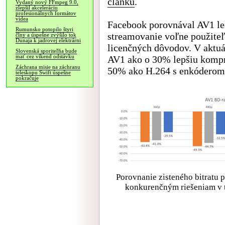
článku
.
Vydaný nový FFmpeg 9.0,
zlepšil akceleráciu
profesionálnych formátov
videa
Facebook porovnával AV1 len
Rumunsko potopilo štyri
streamovanie voľne použiteľ
člny a úspešne zvýšilo tok
Dunaja k jadrovej elektrárni
licenčných dôvodov. V aktu
Slovenská sporiteľňa bude
mať cez víkend odstávku
AV1 ako o 30% lepšiu kompr
Záchrana misie na záchranu
50% ako H.264 s enkóderom
teleskopu Swift úspešne
pokračuje
Porovnanie zisteného bitratu p
konkurenčným riešeniam v te