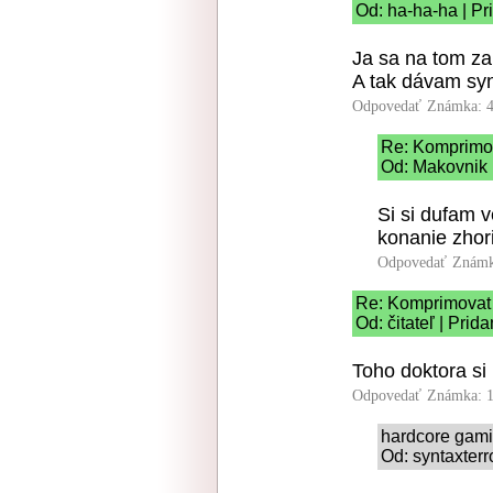
Od: ha-ha-ha | Pr
Ja sa na tom za
A tak dávam syn
Odpovedať
Známka: 4
Re: Komprimov
Od: Makovnik 
Si si dufam 
konanie zhori
Odpovedať
Známk
Re: Komprimovat 
Od: čitateľ | Prid
Toho doktora si
Odpovedať
Známka: 1
hardcore gam
Od: syntaxterr