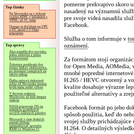
pomerne prekvapivo skoro u
Top články
nasadený na významnú služb
Na Slovensku sa v tichosti
pre svoje videá nasadila slu
vypína ADSL v lokalitách s
VDSL, už 31. mája
Facebook.
Orange sa doťahuje na UPC
a O2, spustí 2.5 Gbps
pripojenie
Služba o tom informuje v
to
oznámení
.
Top správy
Alza nasadila dve novinky,
jednu užitočnú a jednu
Za formátom stojí organizác
kontroverznú
Železnice predávajú dve
for Open Media, AOMedia, v
tretiny lístkov elektronicky,
po donútení cestujúcich na
mnohé popredné internetové a
takýto nákup
H.265 / HEVC otvorený a voľ
Ďalšia jadrová elektráreň
južne od Slovenska musela
kvalite dosahuje výrazne le
kvôli teplu znížiť výkon
použiteľné alternatívy a zre
V štvrtom reaktore
Mochoviec už beží štiepna
reakcia
Facebook formát po jeho dok
NASA pripravuje ISS na
inštaláciu posledných
spôsob použitia, keď do neh
nových solárnych panelov
Microsoft v čase drahých
svojej služby prichádzajúc
pamätí sľubuje
optimalizovať spotrebu
H.264. O detailných výsledk
RAM vo Windows 11