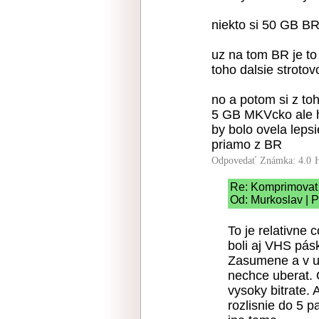
niekto si 50 GB B
uz na tom BR je to
toho dalsie strot
no a potom si z t
5 GB MKVcko ale h2
by bolo ovela leps
priamo z BR
Odpovedať
Známka: 4.0
Re: Komprimovat 
Od: Murkoslav | P
To je relativne 
boli aj VHS pásk
Zasumene a v u
nechce uberat.
vysoky bitrate. 
rozlisnie do 5 p