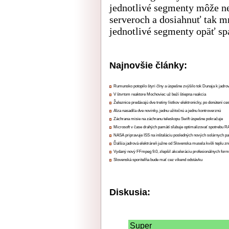
jednotlivé segmenty môže n
serveroch a dosiahnuť tak 
jednotlivé segmenty opäť sp
Najnovšie články:
Rumunsko potopilo štyri člny a úspešne zvýšilo tok Dunaja k jadrov
V štvrtom reaktore Mochoviec už beží štiepna reakcia
Železnice predávajú dve tretiny lístkov elektronicky, po donútení ce
Alza nasadila dve novinky, jednu užitočnú a jednu kontroverznú
Záchrana misie na záchranu teleskopu Swift úspešne pokračuje
Microsoft v čase drahých pamätí sľubuje optimalizovať spotrebu
NASA pripravuje ISS na inštaláciu posledných nových solárnych p
Ďalšia jadrová elektráreň južne od Slovenska musela kvôli teplu zn
Vydaný nový FFmpeg 9.0, zlepšil akceleráciu profesionálnych form
Slovenská sporiteľňa bude mať cez víkend odstávku
Diskusia:
Super