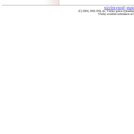
NÁVŠTEVNOSŤ
|
INZE
(C) 2004, 2005 DSL.sk | Všetky práva vyhradené
Všetky uvedené informácie sú b