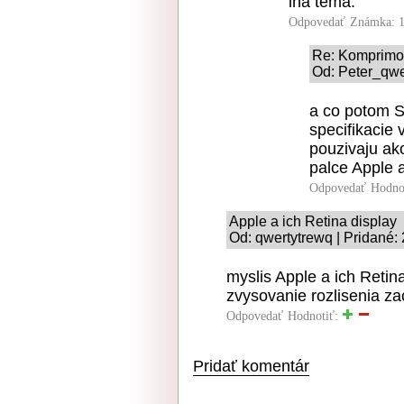
ina tema.
Odpovedať
Známka: 1
Re: Komprimov
Od: Peter_qwe
a co potom S
specifikacie 
pouzivaju ako
palce Apple a
Odpovedať
Hodno
Apple a ich Retina display
Od: qwertytrewq | Pridané:
myslis Apple a ich Retin
zvysovanie rozlisenia zac
Odpovedať
Hodnotiť:
Pridať komentár