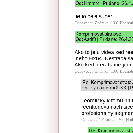
Od: Hmmm | Pridané: 26.4.
Je to celé super.
Odpovedať
Známka: 10.0
Hodnot
Komprimovat stratove
Od: Asdf3 | Pridané: 26.4.2
Ako to je u videa ked r
ineho H264. Nestraca sa
Ako ked prerabame jed
Odpovedať
Známka: 10.0
Hodnot
Re: Komprimovat strato
Od: syntaxterrorX XX | 
Teoreticky k tomu pri
reenkodovaniach sice
profesionalny segmen
Odpovedať
Známka: -5.0
Hod
Re: Komprimovat str