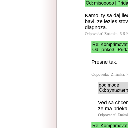
Od: misooooo | Prid
Kamo, ty sa daj liec
bavi, ze lezies sto
diagnoza.
Odpovedať
Známka: 6.6
Re: Komprimovat 
Od: janko3 | Prid
Presne tak.
Odpovedať
Známka: 7
god mode
Od: syntaxterr
Ved sa chcem 
ze ma priek
Odpovedať
Známk
Re: Komprimovat 