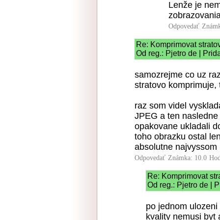
Lenže je nem
zobrazovania
Odpovedať
Známk
Re: Komprimovat strato
Od reg.: Pjetro de | Pri
samozrejme co uz raz
stratovo komprimuje, 
raz som videl vysklad
JPEG a ten nasledne 
opakovane ukladali do
toho obrazku ostal len
absolutne najvyssom n
Odpovedať
Známka: 10.0
Hod
Re: Komprimovat str
Od reg.: Pjetro de | 
po jednom ulozeni 
kvality nemusi byt 