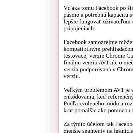
Vďaka tomu Facebook po ši
pásmo a potrebnú kapacitu s
lepšie fungovať užívateľom
pripojeniach.
Facebook samozrejme môže z
kompatibilným prehliadačom,
testovacej verzie Chrome 
finálnu verziu AV1 ale o nie
verzia podporovaná v Chrome
verziu.
Veľkým problémom AV1 je v 
enkódovania, keď referenčný
Podľa zvoleného módu a rozl
krát pomalšie ako pomocou 
Za týmto účelom tak Faceboo
menšie segmenty na hranicia