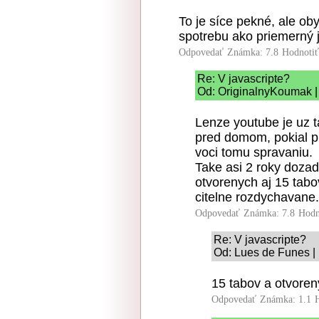
To je síce pekné, ale ob
spotrebu ako priemerný j
Odpovedať
Známka: 7.8
Hodnoti
Re: V javascripte?
Od: OriginalnyKoumak |
Lenze youtube je uz t
pred domom, pokial pr
voci tomu spravaniu.
Take asi 2 roky doza
otvorenych aj 15 tabo
citelne rozdychavane.
Odpovedať
Známka: 7.8
Hodn
Re: V javascripte?
Od: Lues de Funes | 
15 tabov a otvoren
Odpovedať
Známka: 1.1