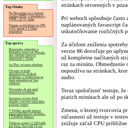
stránkach otvorených v poza
Top články
Na Slovensku sa v tichosti
vypína ADSL v lokalitách s
Pri weboch spôsobuje často
VDSL, už 31. mája
naplánovaných Javascript ča
Orange sa doťahuje na UPC
a O2, spustí 2.5 Gbps
uskutočňovanie rozličných pr
pripojenie
Top správy
Za účelom zníženia spotreby
Rumunsko odstrelmi a
verzie 86 dovoľuje po uplyn
blokádou mení tok Dunaja,
aby udržalo jadrovú
už kompletne načítaných str
elektráreň v chode
raz za minútu. Obmedzenie m
Joj Play výrazne zdražuje
nepoužíva na stránkach, kto
Chrome sa bude
aktualizovať dvakrát
audio.
týždenne, v budúcnosti sa
bude aktualizovať bez
reštartov
Teraz spoločnosť testuje, že
Slovensko.sk má opäť
technické problémy
piatich minútach ale už po d
Spustená výroba flash
pamäte s novým najvyšším
počtom vrstiev
Zmena, o ktorej tvorcovia p
V Poľsku spustili takmer
gigawatthodinové úložisko,
súčasnosti už testuje v test
z LiFePO4 článkov
znižuje záťaž CPU približne
Telekom pridal 12 GB balík
pre Easy, chce zaň 12 eur