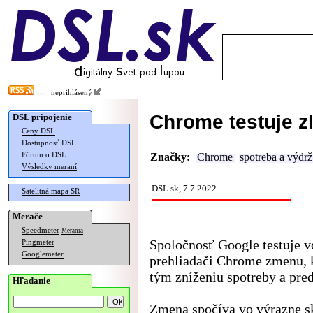
neprihlásený
Chrome testuje z
DSL pripojenie
Ceny DSL
Dostupnosť DSL
Fórum o DSL
Značky:
Chrome
spotreba a výdrž
Výsledky meraní
DSL.sk, 7.7.2022
Satelitná mapa SR
Merače
Speedmeter
Merania
Spoločnosť Google testuje
Pingmeter
Googlemeter
prehliadači Chrome zmenu, k
tým zníženiu spotreby a pre
Hľadanie
Zmena spočíva vo výrazne s