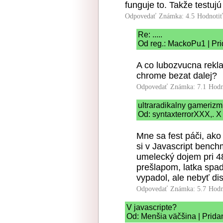
funguje to. Takže testuj
Odpovedať
Známka: 4.5
Hodnoti
Re: .....
Od reg.: MackoPu1 | Pri
A co lubozvucna rekl
chrome bezat dalej?
Odpovedať
Známka: 7.1
Hodn
ultraradikalny gameriz
Od: syntaxterrorXXX,. X
Mne sa fest páči, ako
si v Javascript benc
umelecký dojem pri 4
prešlapom, latka spad
vypadol, ale nebyť dis
Odpovedať
Známka: 5.7
Hodn
V javascripte?
Od: Menšia väčšina | Prida