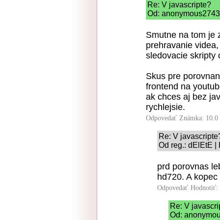
Re: V javascripte?
Od: anonymous2743 |
Smutne na tom je ze
prehravanie videa,
sledovacie skripty 
Skus pre porovnani
frontend na youtub
ak chces aj bez jav
rychlejsie.
Odpovedať
Známka: 10.0
Re: V javascripte
Od reg.: dElEtE |
prd porovnas leb
hd720. A kopec 
Odpovedať
Hodnotiť:
Re: V javascri
Od: anonymous