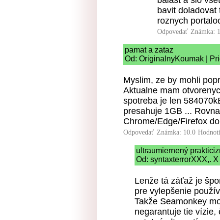
balast a slo vse
bavit doladovat
roznych portaloch
Odpovedať
Známka: 1
pamat a zataz
Od: OriginalnyKoumak | Pri
Myslim, ze by mohli popr
Aktualne mam otvorenyc
spotreba je len 584070kB
presahuje 1GB ... Rovnak
Chrome/Edge/Firefox do
Odpovedať
Známka: 10.0
Hodnot
ultraumiernený praktici
Od: syntaxterrorXXX,. X 
Lenže tá záťaž je šp
pre vylepšenie použív
Takže Seamonkey mož
negarantuje tie vízie