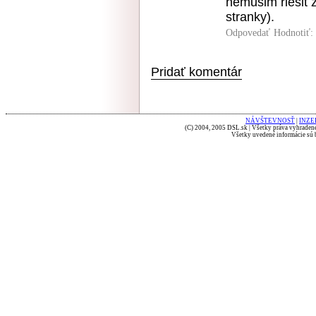
nemusim riesit 
stranky).
Odpovedať
Hodnotiť:
Pridať komentár
NÁVŠTEVNOSŤ
|
INZE
(C) 2004, 2005 DSL.sk | Všetky práva vyhradené
Všetky uvedené informácie sú b