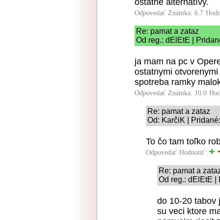
ostatné alternatívy.
Odpovedať
Známka: 6.7
Hodn
Re: pamat a zataz
Od reg.: dElEtE | Pridan
ja mam na pc v Opere
ostatnymi otvorenymi
spotreba ramky malo
Odpovedať
Známka: 10.0
Hod
Re: pamat a zataz
Od: KarčiK | Pridané
To čo tam toľko ro
Odpovedať
Hodnotiť:
Re: pamat a zata
Od reg.: dElEtE |
do 10-20 tabov 
su veci ktore m