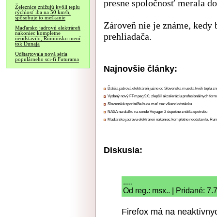
presne spoločnosť merala do
Železnice znižujú kvôli teplu
rýchlosť iba na 50 km/h,
spôsobuje to meškanie
Zároveň nie je známe, kedy 
Maďarsko jadrovú elektráreň
nakoniec kompletne
prehliadača.
neodstavilo, Rumunsko mení
tok Dunaja
Odštartovala nová séria
populárneho sci-fi Futurama
Najnovšie články:
Ďalšia jadrová elektráreň južne od Slovenska musela kvôli teplu zn
Vydaný nový FFmpeg 9.0, zlepšil akceleráciu profesionálnych form
Slovenská sporiteľňa bude mať cez víkend odstávku
NASA na diaľku na sonde Voyager 2 úspešne znížila spotrebu
Maďarsko jadrovú elektráreň nakoniec kompletne neodstavilo, Ru
Diskusia:
.....
Od reg.: msx.. | Pridané: 7
Firefox má na neaktívny