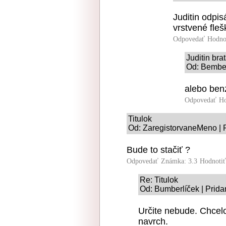
Juditin odpi
vrstvené fle
Odpovedať
Hodno
Juditin bra
Od: Bember
alebo benz
Odpovedať
Ho
Titulok
Od: ZaregistorvaneMeno | 
Bude to stačiť ?
Odpovedať
Známka: 3.3
Hodnoti
Re: Titulok
Od: Bumberlíček | Prida
Určite nebude. Chcelo
navrch.