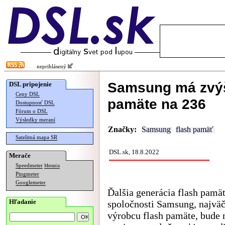
neprihlásený
Samsung má zvýši
DSL pripojenie
Ceny DSL
pamäte na 236
Dostupnosť DSL
Fórum o DSL
Výsledky meraní
Značky:
Samsung
flash pamäť
Satelitná mapa SR
DSL.sk, 18.8.2022
Merače
Speedmeter
Merania
Pingmeter
Googlemeter
Ďalšia generácia flash pamä
Hľadanie
spoločnosti Samsung, najvä
výrobcu flash pamäte, bude