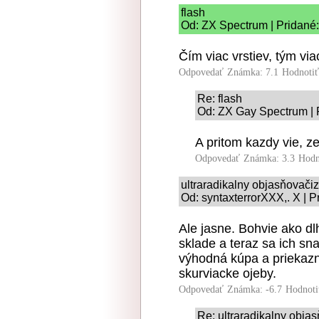
flash
Od: ZX Spectrum | Pridané:
Čím viac vrstiev, tým via
Odpovedať
Známka: 7.1
Hodnoti
Re: flash
Od: ZX Gay Spectrum | 
A pritom kazdy vie, z
Odpovedať
Známka: 3.3
Hodn
ultraradikalny objasňovač
Od: syntaxterrorXXX,. X | P
Ale jasne. Bohvie ako dl
sklade a teraz sa ich sn
výhodná kúpa a priekazn
skurviacke ojeby.
Odpovedať
Známka: -6.7
Hodnoti
Re: ultraradikalny obj