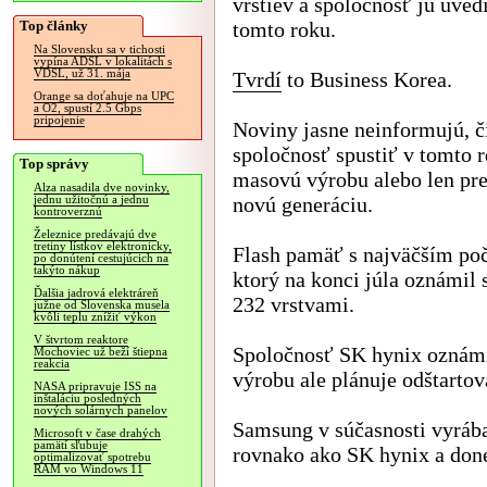
vrstiev a spoločnosť ju uvedi
Top články
tomto roku.
Na Slovensku sa v tichosti
vypína ADSL v lokalitách s
VDSL, už 31. mája
Tvrdí
to Business Korea.
Orange sa doťahuje na UPC
a O2, spustí 2.5 Gbps
pripojenie
Noviny jasne neinformujú, č
spoločnosť spustiť v tomto r
Top správy
masovú výrobu alebo len pre
Alza nasadila dve novinky,
novú generáciu.
jednu užitočnú a jednu
kontroverznú
Železnice predávajú dve
tretiny lístkov elektronicky,
Flash pamäť s najväčším poč
po donútení cestujúcich na
takýto nákup
ktorý na konci júla oznámil
Ďalšia jadrová elektráreň
232 vrstvami.
južne od Slovenska musela
kvôli teplu znížiť výkon
V štvrtom reaktore
Spoločnosť SK hynix oznámi
Mochoviec už beží štiepna
reakcia
výrobu ale plánuje odštarto
NASA pripravuje ISS na
inštaláciu posledných
nových solárnych panelov
Samsung v súčasnosti vyráb
Microsoft v čase drahých
pamätí sľubuje
rovnako ako SK hynix a don
optimalizovať spotrebu
RAM vo Windows 11