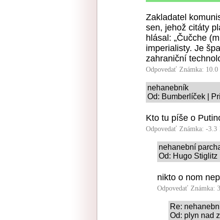
Zakladatel komunis
sen, jehož citáty p
hlásal: „Čučche (m
imperialisty. Je š
zahraniční technolo
Odpovedať
Známka: 10.0
nehanebník
Od: Bumberlíček | Pr
Kto tu píše o Putin
Odpovedať
Známka: -3.3
nehanební parcha
Od: Hugo Stiglitz
nikto o nom nepi
Odpovedať
Známka: 3
Re: nehanební
Od: plyn nad z