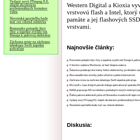
Vydaný nový FFmpeg 9.0,
Western Digital a Kioxia vy
zlepšil akceleráciu
profesionálnych formátov
vrstvovú flash a Intel, ktorý
videa
pamäte a jej flashových SS
Slovenská sporiteľňa bude
mať cez víkend odstávku
vrstvami.
Rumunsko potopilo štyri
člny a úspešne zvýšilo tok
Dunaja k jadrovej elektrárni
Záchrana misie na záchranu
teleskopu Swift úspešne
Najnovšie články:
pokračuje
Rumunsko potopilo štyri člny a úspešne zvýšilo tok Dunaja k jadrov
V štvrtom reaktore Mochoviec už beží štiepna reakcia
Železnice predávajú dve tretiny lístkov elektronicky, po donútení ce
Alza nasadila dve novinky, jednu užitočnú a jednu kontroverznú
Záchrana misie na záchranu teleskopu Swift úspešne pokračuje
Microsoft v čase drahých pamätí sľubuje optimalizovať spotrebu
NASA pripravuje ISS na inštaláciu posledných nových solárnych p
Ďalšia jadrová elektráreň južne od Slovenska musela kvôli teplu zn
Vydaný nový FFmpeg 9.0, zlepšil akceleráciu profesionálnych form
Slovenská sporiteľňa bude mať cez víkend odstávku
Diskusia: