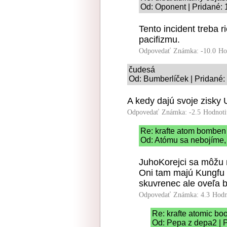
Od: Oponent | Pridané: 
Tento incident treba 
pacifizmu.
Odpovedať
Známka: -10.0
Ho
čudesá
Od: Bumberlíček | Pridané:
A kedy dajú svoje zisky
Odpovedať
Známka: -2.5
Hodnoti
Re: krafte atom bomben
Od: Atómu sa nebojíme, 
JuhoKorejci sa môžu 
Oni tam majú Kungfu 
skuvrenec ale oveľa bl
Odpovedať
Známka: 4.3
Hodn
Re: krafte atomic b
Od: Pepa z depa2 | 