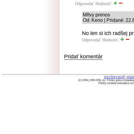
Odpovedať
Hodnotiť:
Mŕtvy prenos
Od: Keno | Pridané: 22.
No len si ich radšej 
Odpovedať
Hodnotiť:
Pridať komentár
NÁVŠTEVNOSŤ
|
INZE
(C) 2004, 2005 DSL.sk | Všetky práva vyhradené
Všetky uvedené informácie sú b