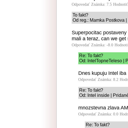
Odpovedať
Známka: 7.5
Hodnoti
To fakt?
Od reg.: Mamka Postkova | 
Superpocitac postaveny 
mali a teraz, can we get
Odpovedať
Známka: -8.0
Hodnoti
Re: To fakt?
Od: IntelTopneTeleso | 
Dnes kupuju Intel iba 
Odpovedať
Známka: 8.2
Hodn
Re: To fakt?
Od: Intel inside | Prida
mnozstevna zlava AMD
Odpovedať
Známka: 0.0
Hodn
Re: To fakt?