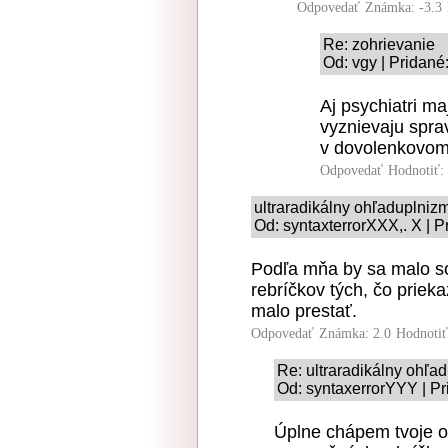
Odpovedať
Známka: -3.3
Re: zohrievanie
Od: vgy | Pridané
Aj psychiatri m
vyznievaju spra
v dovolenkovom 
Odpovedať
Hodnotiť:
ultraradikálny ohľaduplniz
Od: syntaxterrorXXX,. X | P
Podľa mňa by sa malo s
rebríčkov tých, čo priek
malo prestať.
Odpovedať
Známka: 2.0
Hodnoti
Re: ultraradikálny ohľa
Od: syntaxerrorYYY | Pr
Úplne chápem tvoje o