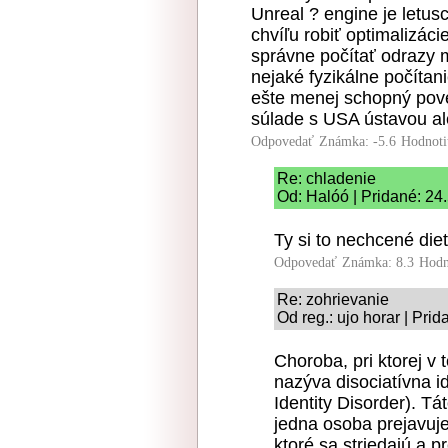
Unreal ? engine je letu
chvíľu robiť optimalizáci
správne počítať odrazy 
nejaké fyzikálne počítani
ešte menej schopný pove
súlade s USA ústavou a
Odpovedať
Známka: -5.6
Hodnoti
Re: chladenie
Od: Halóó | Pridané: 24
Ty si to nechcené die
Odpovedať
Známka: 8.3
Hodn
Re: zohrievanie
Od reg.: ujo horar | Pri
Choroba, pri ktorej v 
nazýva disociatívna i
Identity Disorder). T
jedna osoba prejavuje
ktoré sa striedajú a p