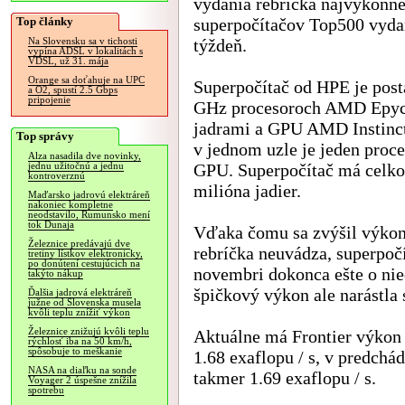
vydania rebríčka najvýkonne
Top články
superpočítačov Top500 vyda
týždeň.
Na Slovensku sa v tichosti
vypína ADSL v lokalitách s
VDSL, už 31. mája
Orange sa doťahuje na UPC
Superpočítač od HPE je post
a O2, spustí 2.5 Gbps
pripojenie
GHz procesoroch AMD Epyc
jadrami a GPU AMD Instinc
Top správy
v jednom uzle je jeden proce
Alza nasadila dve novinky,
GPU. Superpočítač má celk
jednu užitočnú a jednu
kontroverznú
milióna jadier.
Maďarsko jadrovú elektráreň
nakoniec kompletne
neodstavilo, Rumunsko mení
tok Dunaja
Vďaka čomu sa zvýšil výkon
Železnice predávajú dve
rebríčka neuvádza, superpoč
tretiny lístkov elektronicky,
po donútení cestujúcich na
novembri dokonca ešte o nieč
takýto nákup
špičkový výkon ale narástl
Ďalšia jadrová elektráreň
južne od Slovenska musela
kvôli teplu znížiť výkon
Železnice znižujú kvôli teplu
Aktuálne má Frontier výkon 
rýchlosť iba na 50 km/h,
spôsobuje to meškanie
1.68 exaflopu / s, v predchá
NASA na diaľku na sonde
takmer 1.69 exaflopu / s.
Voyager 2 úspešne znížila
spotrebu