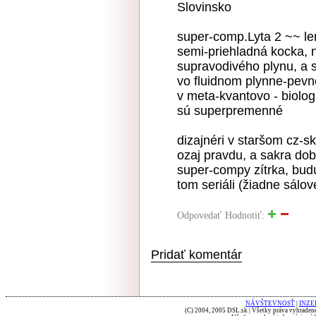
Slovinsko
super-comp.Lyta 2 ~~ len
semi-priehladná kocka,
supravodivého plynu, a 
vo fluidnom plynne-pevn
v meta-kvantovo - biolog
sú superpremenné
dizajnéri v staršom cz-sk
ozaj pravdu, a sakra dobr
super-compy zítrka, budú
tom seriáli (žiadne sálov
Odpovedať
Hodnotiť:
Pridať komentár
NÁVŠTEVNOSŤ
|
INZE
(C) 2004, 2005 DSL.sk | Všetky práva vyhradené