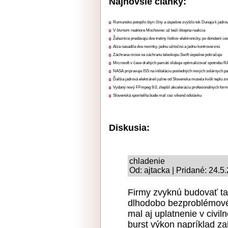
Najnovšie články:
Rumunsko potopilo štyri člny a úspešne zvýšilo tok Dunaja k jadrov
V štvrtom reaktore Mochoviec už beží štiepna reakcia
Železnice predávajú dve tretiny lístkov elektronicky, po donútení ce
Alza nasadila dve novinky, jednu užitočnú a jednu kontroverznú
Záchrana misie na záchranu teleskopu Swift úspešne pokračuje
Microsoft v čase drahých pamätí sľubuje optimalizovať spotrebu
NASA pripravuje ISS na inštaláciu posledných nových solárnych p
Ďalšia jadrová elektráreň južne od Slovenska musela kvôli teplu zn
Vydaný nový FFmpeg 9.0, zlepšil akceleráciu profesionálnych form
Slovenská sporiteľňa bude mať cez víkend odstávku
Diskusia:
chladenie
Od: ajtacka | Pridané: 24.5
Firmy zvyknú budovať tak
dlhodobo bezproblémové 
mal aj uplatnenie v civil
burst výkon napríklad za