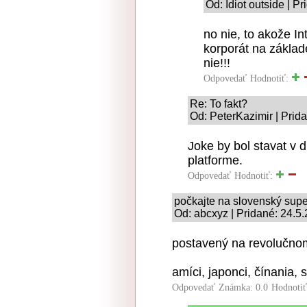
Od: Idiot outside | P
no nie, to akože I
korporát na základe
nie!!!
Odpovedať
Hodnotiť:
Re: To fakt?
Od: PeterKazimir | Prid
Joke by bol stavat v 
platforme.
Odpovedať
Hodnotiť:
počkajte na slovenský supe
Od: abcxyz | Pridané: 24.5
postavený na revolučno
amíci, japonci, čínania, 
Odpovedať
Známka: 0.0
Hodnoti