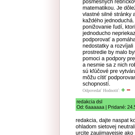
posmešných rebríčkov
matematikou. Je dôle
vlastné silné stránky 
každého jednoduchá. 
ponižovanie ľudí, ktor
jednoducho nepriekaz
podporovať a pomáhať
nedostatky a rozvíjal
prostredie by malo by
pomoci a podpory pre
a nesmie sa z nich r
sú kľúčové pre vytvár
môžu cítiť podporovan
schopností.
Odpovedať
Hodnotiť:
redakcia dsl
Od: 6aaaaaa | Pridané: 24.
redakcia, dajte naspat 
ohladom sietovej neutrali
urcite zaujimavejsie ako 