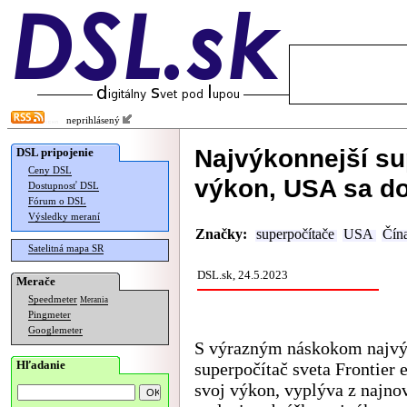
neprihlásený
Najvýkonnejší su
DSL pripojenie
Ceny DSL
výkon, USA sa do
Dostupnosť DSL
Fórum o DSL
Výsledky meraní
Značky:
superpočítače
USA
Čín
Satelitná mapa SR
DSL.sk, 24.5.2023
Merače
Speedmeter
Merania
Pingmeter
Googlemeter
S výrazným náskokom najvý
Hľadanie
superpočítač sveta Frontier e
svoj výkon, vyplýva z najno