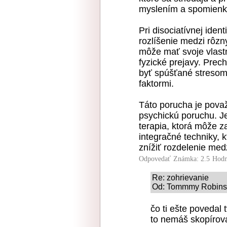
myslením a spomienk
Pri disociatívnej iden
rozlíšenie medzi rôzn
môže mať svoje vlast
fyzické prejavy. Prec
byť spúšťané stresom
faktormi.
Táto porucha je pova
psychickú poruchu. J
terapia, ktorá môže z
integračné techniky, k
znížiť rozdelenie medz
Odpovedať
Známka: 2.5
Hodn
Re: zohrievanie
Od: Tommmy Robinson
čo ti ešte povedal 
to nemáš skopírova