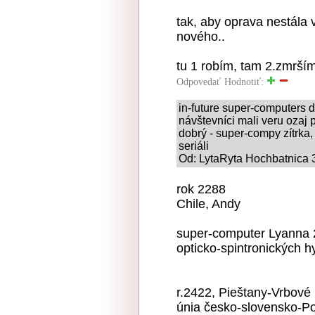
tak, aby oprava nestála v
nového..
tu 1 robím, tam 2.zmrší
Odpovedať
Hodnotiť:
in-future super-computers di
návštevníci mali veru ozaj p
dobrý - super-compy zítrka,
seriáli
Od: LytaRyta Hochbatnica 3
rok 2288
Chile, Andy
super-computer Lyanna 2
opticko-spintronických 
r.2422, Pieštany-Vrbové
únia česko-slovensko-P