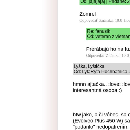
Od: jajajajaj | Pridané:
Zomrel
Odpovedať
Známka: 10.0
Hod
Re: fanusik
Od: veteran z vietna
Prerábajú ho na tu
Odpovedať
Známka: 10.0
Lyška, Lyštička
Od: LytaRyta Hochbatnica 3
hmnn ajtačka.. :love: :lov
interesantná osoba :)
btw.jako, a či vôbec, sa 
(Evolveo Plus 450 W) sa
"podarilo" nedopatrením 