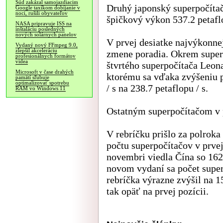
Súd zakázal samojazdiacim
Druhý japonský superpočítač
Google taxíkom dobíjanie v
noci, rušili obyvateľov
špičkový výkon 537.2 petaflo
NASA pripravuje ISS na
inštaláciu posledných
nových solárnych panelov
V prvej desiatke najvýkonnej
Vydaný nový FFmpeg 9.0,
zlepšil akceleráciu
zmene poradia. Okrem superp
profesionálnych formátov
videa
štvrtého superpočítača Leon
Microsoft v čase drahých
ktorému sa vďaka zvýšeniu p
pamätí sľubuje
optimalizovať spotrebu
/ s na 238.7 petaflopu / s.
RAM vo Windows 11
Ostatným superpočítačom v p
V rebríčku prišlo za polroka
počtu superpočítačov v prve
novembri viedla Čína so 162
novom vydaní sa počet supe
rebríčka výrazne zvýšil na 1
tak opäť na prvej pozícii.