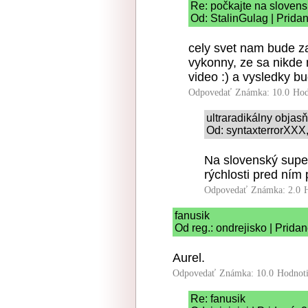
Re: počkajte na slovens
Od: StalinGulag | Prida
cely svet nam bude za
vykonny, ze sa nikde 
video :) a vysledky b
Odpovedať
Známka: 10.0
Hod
ultraradikálny obja
Od: syntaxterrorXXX,
Na slovenský superp
rýchlosti pred ním 
Odpovedať
Známka: 2.0
fanusik
Od reg.: ondrejisko | Prida
Aurel.
Odpovedať
Známka: 10.0
Hodnot
Re: fanusik