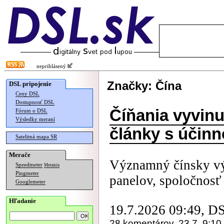
neprihlásený
Značky: Čína
DSL pripojenie
Ceny DSL
Dostupnosť DSL
Číňania vyvinu
Fórum o DSL
Výsledky meraní
články s účin
Satelitná mapa SR
Merače
Významný čínsky vý
Speedmeter
Merania
Pingmeter
panelov, spoločnos
Googlemeter
Hľadanie
19.7.2026 09:49, D
28 komentárov, 23.7. 9:10