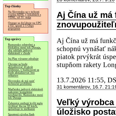
Top články
Na Slovensku sa v tichosti
Aj Čína už má
vypína ADSL v lokalitách s
VDSL, už 31. mája
znovupoužiteľ
Orange sa doťahuje na UPC
a O2, spustí 2.5 Gbps
pripojenie
Aj Čína už má funkč
Top správy
Rumunsko odstrelmi a
schopnú vynášať nákl
blokádou mení tok Dunaja,
aby udržalo jadrovú
elektráreň v chode
piatok prvýkrát úspe
Joj Play výrazne zdražuje
stupňom rakety Long
Chrome sa bude
aktualizovať dvakrát
týždenne, v budúcnosti sa
bude aktualizovať bez
reštartov
13.7.2026 11:55, D
Slovensko.sk má opäť
technické problémy
31 komentárov, 16.7. 21:1
Maďarsko jadrovú elektráreň
nakoniec kompletne
neodstavilo, Rumunsko mení
tok Dunaja
Veľký výrobca
Železnice znižujú kvôli teplu
rýchlosť iba na 50 km/h,
úložisko post
spôsobuje to meškanie
Spustená výroba flash