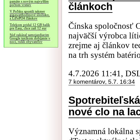
pamäte s novým najvyšším
článkoch
počtom vrstiev
V Poľsku spustili takmer
gigawatthodinové úložisko,
z LiFePO4 článkov
Čínska spoločnosť 
Telekom pridal 12 GB balík
pre Easy, chce zaň 12 eur
najväčší výrobca lít
Súd zakázal samojazdiacim
Google taxíkom dobíjanie v
noci, rušili obyvateľov
zrejme aj článkov t
na trh systém batéri
4.7.2026 11:41, DS
7 komentárov, 5.7. 16:34
Spotrebiteľská
nové clo na la
Významná lokálna sp