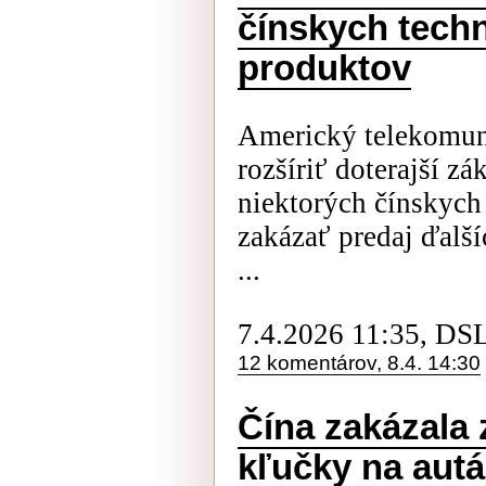
čínskych tech
produktov
Americký telekomun
rozšíriť doterajší z
niektorých čínskych
zakázať predaj ďalší
...
7.4.2026 11:35, DS
12 komentárov, 8.4. 14:30
Čína zakázala 
kľučky na autá