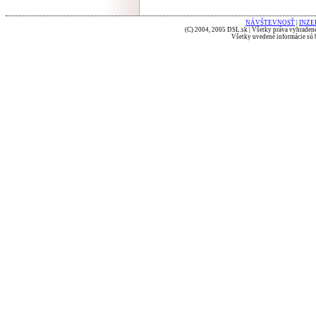
NÁVŠTEVNOSŤ
|
INZE
(C) 2004, 2005 DSL.sk | Všetky práva vyhradené
Všetky uvedené informácie sú b