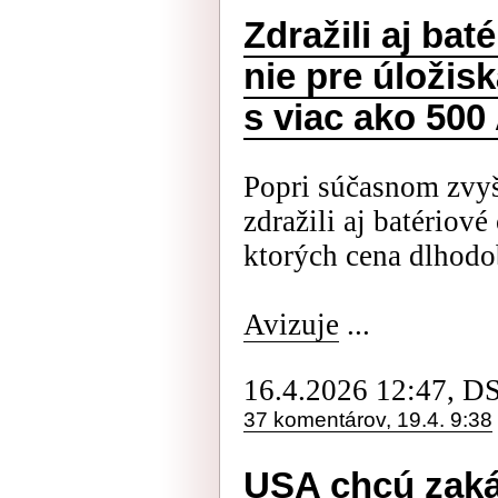
Zdražili aj bat
nie pre úložis
s viac ako 500
Popri súčasnom zvyš
zdražili aj batériové
ktorých cena dlhodo
Avizuje
...
16.4.2026 12:47, D
37 komentárov, 19.4. 9:38
USA chcú zaká