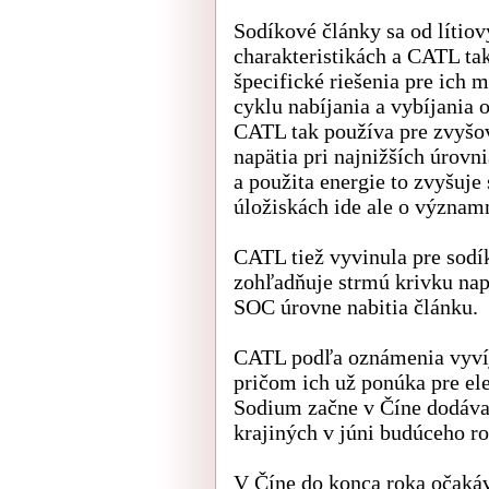
Sodíkové články sa od lítiov
charakteristikách a CATL t
špecifické riešenia pre ich
cyklu nabíjania a vybíjania o
CATL tak používa pre zvyšov
napätia pri najnižších úrovn
a použita energie to zvyšuje
úložiskách ide ale o význam
CATL tiež vyvinula pre sodí
zohľadňuje strmú krivku nap
SOC úrovne nabitia článku.
CATL podľa oznámenia vyvíj
pričom ich už ponúka pre el
Sodium začne v Číne dodávať
krajiných v júni budúceho ro
V Číne do konca roka očakáv