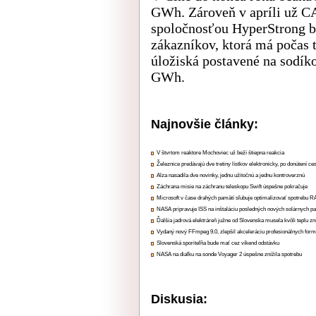
GWh. Zároveň v apríli už C
spoločnosťou HyperStrong bu
zákazníkov, ktorá má počas
úložiská postavené na sodík
GWh.
Najnovšie články:
V štvrtom reaktore Mochoviec už beží štiepna reakcia
Železnice predávajú dve tretiny lístkov elektronicky, po donútení ce
Alza nasadila dve novinky, jednu užitočnú a jednu kontroverznú
Záchrana misie na záchranu teleskopu Swift úspešne pokračuje
Microsoft v čase drahých pamätí sľubuje optimalizovať spotrebu
NASA pripravuje ISS na inštaláciu posledných nových solárnych p
Ďalšia jadrová elektráreň južne od Slovenska musela kvôli teplu zn
Vydaný nový FFmpeg 9.0, zlepšil akceleráciu profesionálnych form
Slovenská sporiteľňa bude mať cez víkend odstávku
NASA na diaľku na sonde Voyager 2 úspešne znížila spotrebu
Diskusia: