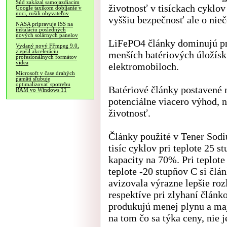
Súd zakázal samojazdiacim
životnosť v tisíckach cyklo
Google taxíkom dobíjanie v
noci, rušili obyvateľov
vyššiu bezpečnosť ale o nieč
NASA pripravuje ISS na
inštaláciu posledných
nových solárnych panelov
LiFePO4 články dominujú pr
Vydaný nový FFmpeg 9.0,
zlepšil akceleráciu
menších batériových úložísk 
profesionálnych formátov
videa
elektromobiloch.
Microsoft v čase drahých
pamätí sľubuje
optimalizovať spotrebu
Batériové články postavené n
RAM vo Windows 11
potenciálne viacero výhod, n
životnosť.
Články použité v Tener Sod
tisíc cyklov pri teplote 25 
kapacity na 70%. Pri teplote
teplote -20 stupňov C si čl
avizovala výrazne lepšie rozl
respektíve pri zlyhaní článk
produkujú menej plynu a maj
na tom čo sa týka ceny, nie j