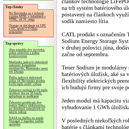
článkov technológie LiFePO4
Top články
na trh systém batériového úl
postavený na článkoch využí
Na Slovensku sa v tichosti
vypína ADSL v lokalitách s
VDSL, už 31. mája
sodík namiesto lítia.
Orange sa doťahuje na UPC
a O2, spustí 2.5 Gbps
pripojenie
CATL produkt s označením 
Sodium Energy Storage Sy
Top správy
v druhej polovici júna, dodá
Alza nasadila dve novinky,
začne od septembra.
jednu užitočnú a jednu
kontroverznú
Maďarsko jadrovú elektráreň
nakoniec kompletne
Tener Sodium je modulárny 
neodstavilo, Rumunsko mení
tok Dunaja
batériových úložísk, aké sa 
Ďalšia jadrová elektráreň
flexibility elektrických pren
južne od Slovenska musela
kvôli teplu znížiť výkon
ich budujú firmy pre svoje p
Železnice znižujú kvôli teplu
rýchlosť iba na 50 km/h,
spôsobuje to meškanie
Jeden modul má kapacitu vi
Železnice predávajú dve
tretiny lístkov elektronicky,
vybudovanie 1 GWh úložiska 
po donútení cestujúcich na
takýto nákup
NASA na diaľku na sonde
V posledných niekoľkých rok
Voyager 2 úspešne znížila
spotrebu
batérie s článkami technoló