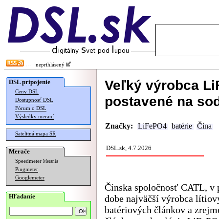
neprihlásený
Veľký výrobca Li
DSL pripojenie
Ceny DSL
postavené na so
Dostupnosť DSL
Fórum o DSL
Výsledky meraní
Značky:
LiFePO4
batérie
Čína
Satelitná mapa SR
DSL.sk, 4.7.2026
Merače
Speedmeter
Merania
Pingmeter
Googlemeter
Čínska spoločnosť CATL, v 
Hľadanie
dobe najväčší výrobca lítiov
batériových článkov a zrejm