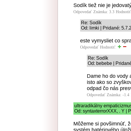
Sodík tiež nie je jedovatý 
Odpovedať
Známka: 3.3
Hodnoti
Re: Sodík
Od: limki | Pridané: 5.7
este vymysliet co sp
Odpovedať
Hodnotiť:
Re: Sodík
Od: bebebe | Pridané
Dame ho do vody a
isto ako so zvyško
odpad čo nás presve
Odpovedať
Známka: -1.4
ultraradikálny empaticizmu
Od: syntaxterrorXXX, . Y | 
Môžeme si povšimnúť, že
systém batériového úloži