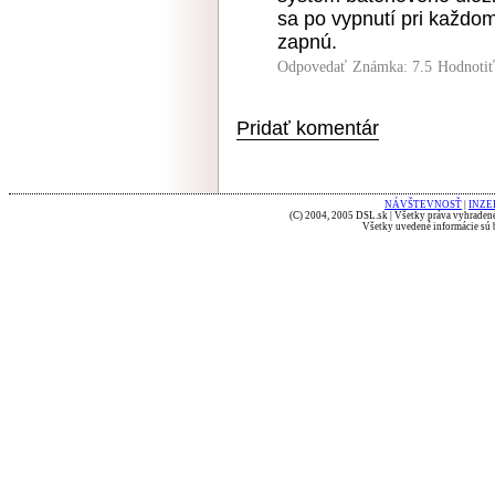
sa po vypnutí pri každom
zapnú.
Odpovedať
Známka: 7.5
Hodnoti
Pridať komentár
NÁVŠTEVNOSŤ
|
INZE
(C) 2004, 2005 DSL.sk | Všetky práva vyhradené
Všetky uvedené informácie sú b