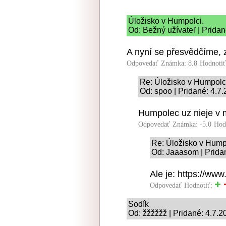
Úložisko v Humpolci.
Od: Bežný užívateľ | Pridan
A nyní se přesvědčíme, z
Odpovedať
Známka: 8.8
Hodnoti
Re: Úložisko v Humpolc
Od: spoo | Pridané: 4.7
Humpolec uz nieje v m
Odpovedať
Známka: -5.0
Hod
Re: Úložisko v Hump
Od: Jaaasom | Prida
Ale je: https://www
Odpovedať
Hodnotiť:
Sodík
Od: žžžžžž | Pridané: 4.7.