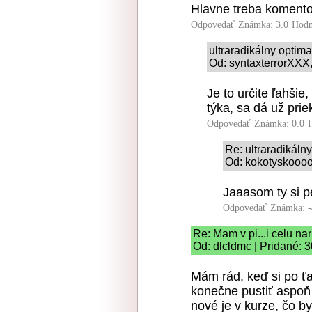
Hlavne treba komento
Odpovedať
Známka: 3.0
Hodn
ultraradikálny optim
Od: syntaxterrorXXX,
Je to určite ľahši
týka, sa dá už pri
Odpovedať
Známka: 0.0
Re: ultraradikáln
Od: kokotyskoooo
Jaaasom ty s
Odpovedať
Známka: -
Re: Mam v pi...i celu na
Od: dlcldmc | Pridané: 
Mám rád, keď si po 
konečne pustiť aspoň
nové je v kurze, čo b