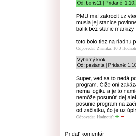
Od: boris11 | Pridané: 1.10
PMU mal zakrocit uz vte
musia jej stanice povin
balik bez stanic markizy
toto bolo tiez na riadnu
Odpovedať
Známka: 10.0
Hodnot
Výborný krok
Od: pestanta | Pridané: 1.
Super, ved sa to nedá 
program. Čiže oni zakáza
nema logiku a je to nami
nemôže posunúť dej aleb
posunie program na zač
od začiatku, čo je uz úp
Odpovedať
Hodnotiť:
Pridať komentár