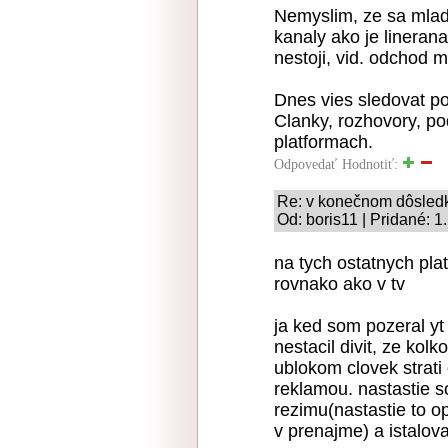
Nemyslim, ze sa mladez
kanaly ako je lineran
nestoji, vid. odchod 
Dnes vies sledovat pol
Clanky, rozhovory, pod
platformach.
Odpovedať
Hodnotiť:
Re: v konečnom dôsled
Od: boris11 | Pridané: 
na tych ostatnych pla
rovnako ako v tv
ja ked som pozeral yt
nestacil divit, ze kolk
ublokom clovek strati
reklamou. nastastie s
rezimu(nastastie to op
v prenajme) a istalov