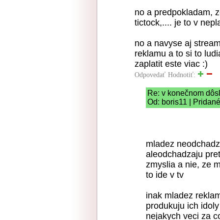
no a predpokladam, ze
tictock,.... je to v n
no a navyse aj stream
reklamu a to si to lud
zaplatit este viac :)
Odpovedať
Hodnotiť:
Re: v konečnom dôs
Od: boris11 | Pridan
mladez neodchadza 
aleodchadzaju pret
zmyslia a nie, ze 
to ide v tv
inak mladez reklam
produkuju ich idol
nejakych veci za co