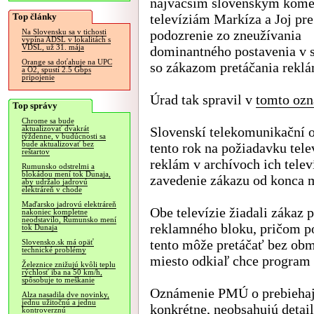
najväčším slovenským kom
Top články
televíziám Markíza a Joj pre
podozrenie zo zneužívania
Na Slovensku sa v tichosti
vypína ADSL v lokalitách s
VDSL, už 31. mája
dominantného postavenia v s
Orange sa doťahuje na UPC
so zákazom pretáčania reklá
a O2, spustí 2.5 Gbps
pripojenie
Úrad tak spravil v
tomto oz
Top správy
Chrome sa bude
Slovenskí telekomunikační o
aktualizovať dvakrát
týždenne, v budúcnosti sa
bude aktualizovať bez
tento rok na požiadavku tele
reštartov
reklám v archívoch ich tele
Rumunsko odstrelmi a
blokádou mení tok Dunaja,
zavedenie zákazu od konca má
aby udržalo jadrovú
elektráreň v chode
Maďarsko jadrovú elektráreň
Obe televízie žiadali zákaz
nakoniec kompletne
neodstavilo, Rumunsko mení
reklamného bloku, pričom po
tok Dunaja
tento môže pretáčať bez obm
Slovensko.sk má opäť
technické problémy
miesto odkiaľ chce program 
Železnice znižujú kvôli teplu
rýchlosť iba na 50 km/h,
spôsobuje to meškanie
Oznámenie PMÚ o prebiehajúc
Alza nasadila dve novinky,
jednu užitočnú a jednu
konkrétne, neobsahujú detai
kontroverznú