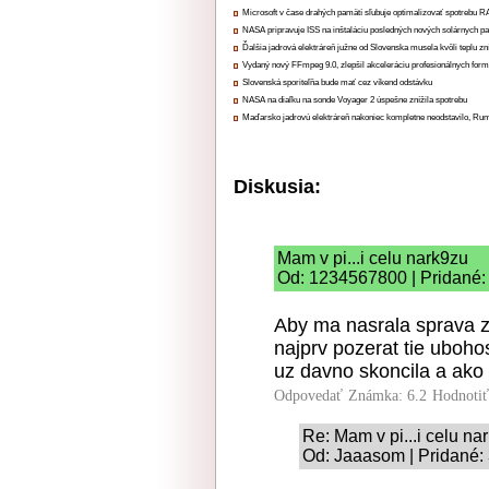
Microsoft v čase drahých pamätí sľubuje optimalizovať spotrebu
NASA pripravuje ISS na inštaláciu posledných nových solárnych p
Ďalšia jadrová elektráreň južne od Slovenska musela kvôli teplu zn
Vydaný nový FFmpeg 9.0, zlepšil akceleráciu profesionálnych form
Slovenská sporiteľňa bude mať cez víkend odstávku
NASA na diaľku na sonde Voyager 2 úspešne znížila spotrebu
Maďarsko jadrovú elektráreň nakoniec kompletne neodstavilo, Ru
Diskusia:
Mam v pi...i celu nark9zu
Od: 1234567800 | Pridané:
Aby ma nasrala sprava z
najprv pozerat tie uboho
uz davno skoncila a ako 
Odpovedať
Známka: 6.2
Hodnoti
Re: Mam v pi...i celu na
Od: Jaaasom | Pridané: