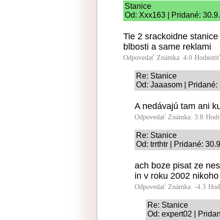
Stanice
Od: Xxx163 | Pridané: 30.9
Tie 2 srackoidne stanice
blbosti a same reklami
Odpovedať
Známka: 4.0
Hodnoti
Re: Stanice
Od: Jaaasom | Pridané:
A nedávajú tam ani kur
Odpovedať
Známka: 3.8
Hodn
Re: Stanice
Od: trrthtr | Pridané: 30
ach boze pisat ze nes
in v roku 2002 nikoh
Odpovedať
Známka: -4.3
Hod
Re: Stanice
Od: expert02 | Prida