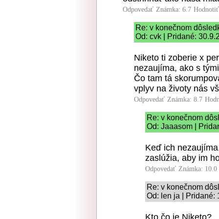
Odpovedať
Známka: 6.7
Hodnoti
Re: v konečnom dôsled
Od: cvk | Pridané: 30.9
Niketo ti zoberie x p
nezaujíma, ako s tými
Čo tam tá skorumpov
vplyv na životy nás v
Odpovedať
Známka: 8.7
Hodn
Re: v konečnom dôs
Od: Jaaasom | Prida
Keď ich nezaujíma, 
zaslúžia, aby im ho
Odpovedať
Známka: 10.0
Re: v konečnom dôs
Od: len ja | Pridané:
Kto čo je Niketo?