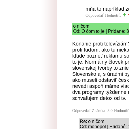
mňa to napríklad z
Odpovedať
Hodnotiť:
o ničom
Od: O čom to je | Pridané: 
Konanie proti televíziám
proti ľuďom, ako tu niekt
kľude pozrieť reklamu s
to je. Normálny človek p
slovenskej tvorby to zni
Slovensko aj s úradmi b
ako museli odstaviť české
nevadí aspoň máme viac 
dva programy týždenne n
schvaľujem detox od tv.
Odpovedať
Známka: 5.0
Hodnoti
Re: o ničom
Od: monopol | Pridané: 