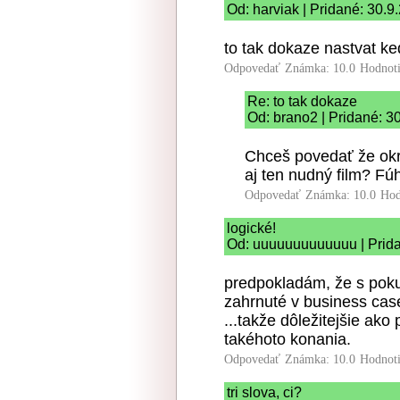
Od: harviak | Pridané: 30.9
to tak dokaze nastvat ke
Odpovedať
Známka: 10.0
Hodnot
Re: to tak dokaze
Od: brano2 | Pridané: 3
Chceš povedať že okr
aj ten nudný film? Fúh
Odpovedať
Známka: 10.0
Hod
logické!
Od: uuuuuuuuuuuuu | Prida
predpokladám, že s poku
zahrnuté v business cas
...takže dôležitejšie ako
takéhoto konania.
Odpovedať
Známka: 10.0
Hodnot
tri slova, ci?