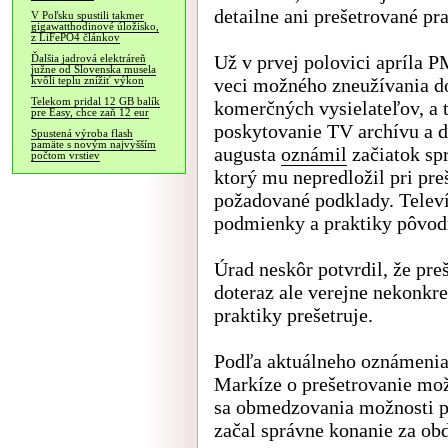
detailne ani prešetrované pra
V Poľsku spustili takmer
gigawatthodinové úložisko,
z LiFePO4 článkov
Už v prvej polovici apríla 
Ďalšia jadrová elektráreň
južne od Slovenska musela
veci možného zneužívania d
kvôli teplu znížiť výkon
Telekom pridal 12 GB balík
komerčných vysielateľov, a t
pre Easy, chce zaň 12 eur
poskytovanie TV archívu a ď
Spustená výroba flash
pamäte s novým najvyšším
augusta
oznámil
začiatok sp
počtom vrstiev
ktorý mu nepredložil pri pr
požadované podklady. Televí
podmienky a praktiky pôvod
Úrad neskôr potvrdil, že pre
doteraz ale verejne nekonkr
praktiky prešetruje.
Podľa aktuálneho oznámenia u
Markíze o prešetrovanie mo
sa obmedzovania možnosti pr
začal správne konanie za ob