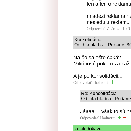
len a len o reklam
mladezi reklama nev
nesleduju reklamu 
Odpovedať
Známka: 10.0
Konsolidácia
Od: bla bla bla | Pridané: 
Na čo sa ešte čaká?
Miliónovú pokutu za kaž
A je po konsolidácii...
Odpovedať
Hodnotiť:
Re: Konsolidácia
Od: bla bla bla | Pridan
Jáaaaj .. však to sú n
Odpovedať
Hodnotiť:
to tak dokaze