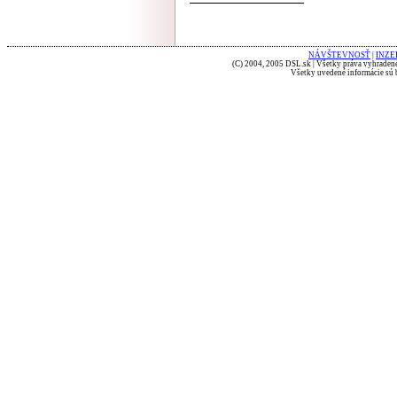
NÁVŠTEVNOSŤ
|
INZE
(C) 2004, 2005 DSL.sk | Všetky práva vyhradené
Všetky uvedené informácie sú b