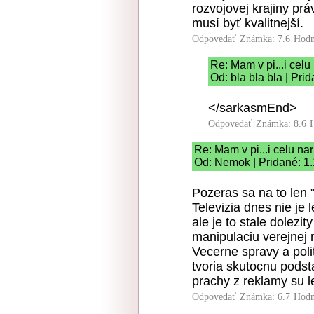
rozvojovej krajiny pr
musí byť kvalitnejší.
Odpovedať
Známka: 7.6
Hodn
Re: Mam v pi...i celu
Od: bla bla bla | Pri
</sarkasmEnd>
Odpovedať
Známka: 8.6
Re: Mam v pi...i celu na
Od: Nemok | Pridané: 1
Pozeras sa na to len 
Televizia dnes nie je 
ale je to stale dolezi
manipulaciu verejnej 
Vecerne spravy a poli
tvoria skutocnu podst
prachy z reklamy su 
Odpovedať
Známka: 6.7
Hodn