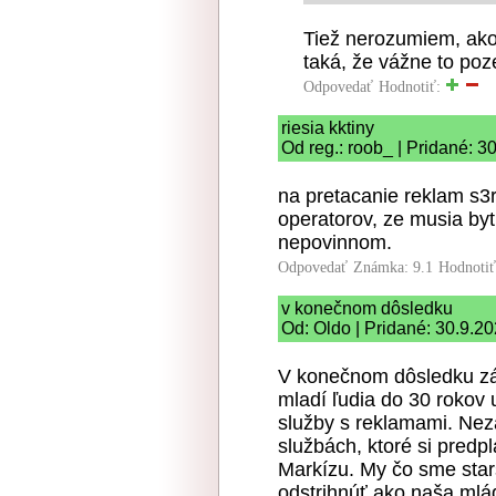
Tiež nerozumiem, ako 
taká, že vážne to poz
Odpovedať
Hodnotiť:
riesia kktiny
Od reg.: roob_ | Pridané: 3
na pretacanie reklam s3
operatorov, ze musia byt
nepovinnom.
Odpovedať
Známka: 9.1
Hodnoti
v konečnom dôsledku
Od: Oldo | Pridané: 30.9.2
V konečnom dôsledku zá
mladí ľudia do 30 rokov 
služby s reklamami. Nezau
službách, ktoré si predp
Markízu. My čo sme starší
odstrihnúť ako naša mlá