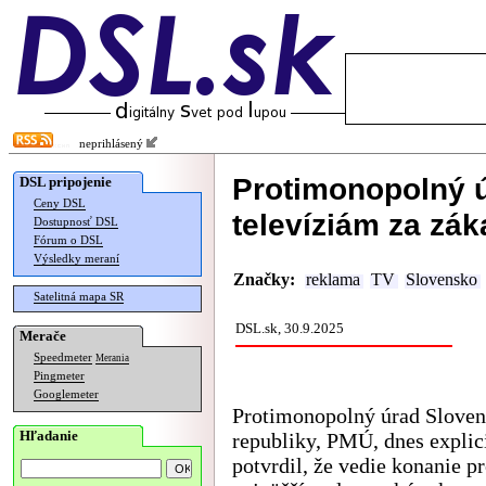
neprihlásený
Protimonopolný ú
DSL pripojenie
Ceny DSL
televíziám za zák
Dostupnosť DSL
Fórum o DSL
Výsledky meraní
Značky:
reklama
TV
Slovensko
Satelitná mapa SR
DSL.sk, 30.9.2025
Merače
Speedmeter
Merania
Pingmeter
Googlemeter
Protimonopolný úrad Sloven
Hľadanie
republiky, PMÚ, dnes explic
potvrdil, že vedie konanie p