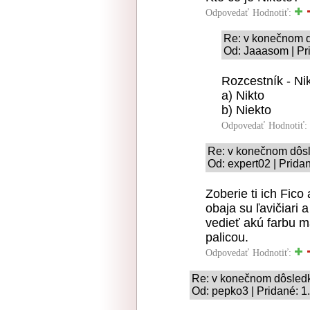
Odpovedať
Hodnotiť:
Re: v konečnom 
Od: Jaaasom | Pr
Rozcestník - Nik
a) Nikto
b) Niekto
Odpovedať
Hodnotiť:
Re: v konečnom dôs
Od: expert02 | Prida
Zoberie ti ich Fic
obaja su ľavičiari 
vedieť akú farbu m
palicou.
Odpovedať
Hodnotiť:
Re: v konečnom dôsled
Od: pepko3 | Pridané: 1