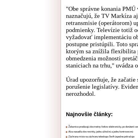
"Obe správne konania PMÚ ve
naznačujú, že TV Markíza a
retransmisie (operátorom) 
podmienky. Televízie totiž o
vyžadovať implementáciu ob
postupne pristúpili. Toto sp
ktorým sa znížila flexibilita
obmedzenia možnosti pretáč
staniciach na trhu," uvádza
Úrad upozorňuje, že začatie
porušenie legislatívy. Evide
nerozhodol.
Najnovšie články:
Železnice predávajú dve tretiny lístkov elektronicky, po donútení ce
Alza nasadila dve novinky, jednu užitočnú a jednu kontroverznú
Záchrana misie na záchranu teleskopu Swift úspešne pokračuje