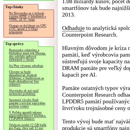
1.08 miliardy kusov, počet 
Top články
smartfónov tak bude najnižš
2013.
Na Slovensku sa v tichosti
vypína ADSL v lokalitách s
VDSL, už 31. mája
Orange sa doťahuje na UPC
Odhaduje
to analytická spol
a O2, spustí 2.5 Gbps
pripojenie
Counterpoint Research.
Top správy
Hlavným dôvodom je kríza n
Rumunsko odstrelmi a
pamätí, keď výrobcovia pam
blokádou mení tok Dunaja,
aby udržalo jadrovú
elektráreň v chode
sústreďujú svoje kapacity n
Joj Play výrazne zdražuje
DRAM pamäte pre veľký dop
Chrome sa bude
kapacít pre AI.
aktualizovať dvakrát
týždenne, v budúcnosti sa
bude aktualizovať bez
reštartov
Pamäte ostatných typov výra
Slovensko.sk má opäť
Counterpoint Research odha
technické problémy
LPDDR5 pamätí používaných
Spustená výroba flash
pamäte s novým najvyšším
počtom vrstiev
štvrťroku trojnásobné ceny 
V Poľsku spustili takmer
gigawatthodinové úložisko,
z LiFePO4 článkov
Tento vývoj bude mať najväč
Telekom pridal 12 GB balík
produkcie sú smartfóny najni
pre Easy, chce zaň 12 eur