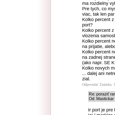
ma rozdielny vy
Pre tych, co mys
viac, tak len pa
Kolko percent z
port?
Kolko percent z
vlozenia samost
Kolko percent 
na prijatie, al
Kolko percent n
na zadnej stran
(ako napr. SE K
Kolko novych m
... dalej ani ne
zial.
Odpovedať
Známka: 3
Re: poraziť r
Od: Mastickar 
Ir port je pr