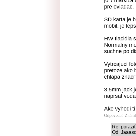
joj / markiza
pre ovladac.
SD karta je b
mobil, je lep
HW tlacidla s
Normalny mod
suchne po di
Vytrcajuci f
pretoze ako 
chlapa znaci"
3.5mm jack j
naprsat voda
Ake vyhodi t
Odpovedať
Známk
Re: porazi
Od: Jaaaso