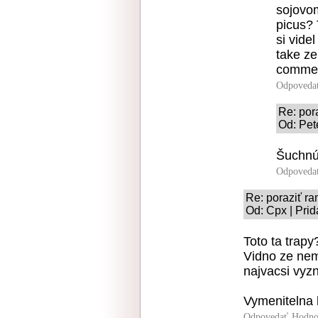
sojovom
picus? 
si vide
take ze
commen
Odpoveda
Re: por
Od: Pet
Šuchnúť
Odpoveda
Re: poraziť r
Od: Cpx | Prid
Toto ta trapy
Vidno ze nem
najvacsi vyzn
Vymenitelna 
Odpovedať
Hodno