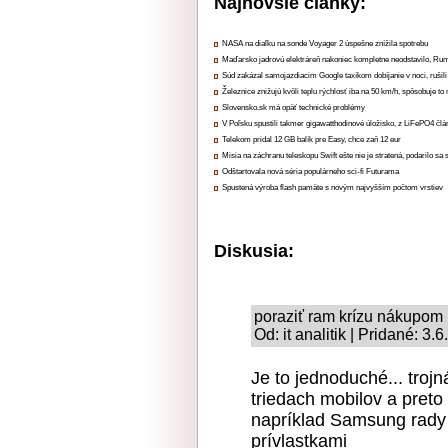
Najnovšie články:
NASA na diaľku na sonde Voyager 2 úspešne znížila spotrebu
Maďarsko jadrovú elektráreň nakoniec kompletne neodstavilo, Ru
Súd zakázal samojazdiacim Google taxíkom dobíjanie v noci, rušili
Železnice znižujú kvôli teplu rýchlosť iba na 50 km/h, spôsobuje t
Slovensko.sk má opäť technické problémy
V Poľsku spustili takmer gigawatthodinové úložisko, z LiFePO4 čl
Telekom pridal 12 GB balík pre Easy, chce zaň 12 eur
Misia na záchranu teleskopu Swift ešte nie je stratená, podarilo sa 
Odštartovala nová séria populárneho sci-fi Futurama
Spustená výroba flash pamäte s novým najvyšším počtom vrstiev
Diskusia:
poraziť ram krízu nákupom
Od: it analitik | Pridané: 3.
Je to jednoduché... troj
triedach mobilov a preto
napríklad Samsung rady
prívlastkami