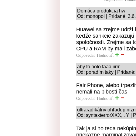
Domáca produkcia hw
Od: monopol | Pridané: 3.6
Huawei sa zrejme udrží 
keďže sankcie zakazujú
spoločností. Zrejme sa to
CPU a RAM by mali za
Odpovedať
Hodnotiť:
aby to bolo faaaiiirrr
Od: poradím taky | Pridané
Fair Phone, alebo trpezl
nemali na blbosti čas
Odpovedať
Hodnotiť:
ultraradikálny ohľaduplniz
Od: syntaxterrorXXX, . Y | 
Tak ja si ho teda nekúpi
priekazne marginalizova