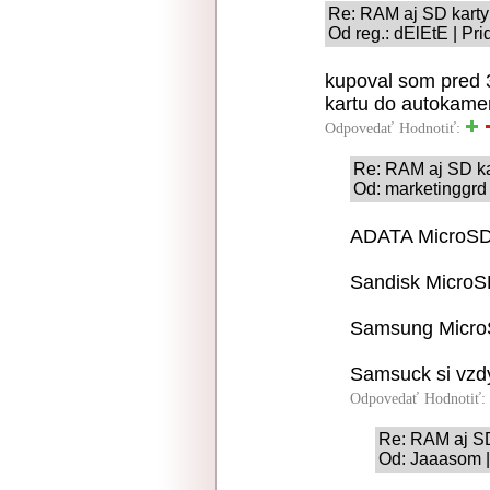
Re: RAM aj SD karty
Od reg.: dElEtE | Pr
kupoval som pred 
kartu do autokamer
Odpovedať
Hodnotiť:
Re: RAM aj SD ka
Od: marketinggrd 
ADATA MicroSD
Sandisk Micro
Samsung Micro
Samsuck si vzdy 
Odpovedať
Hodnotiť:
Re: RAM aj SD
Od: Jaaasom |