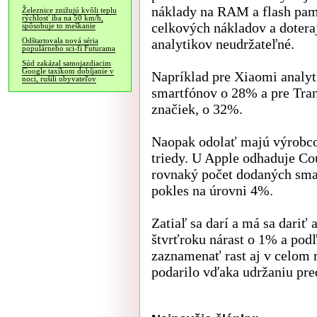
náklady na RAM a flash pamäť
Železnice znižujú kvôli teplu
rýchlosť iba na 50 km/h,
celkových nákladov a doteraj
spôsobuje to meškanie
analytikov neudržateľné.
Odštartovala nová séria
populárneho sci-fi Futurama
Súd zakázal samojazdiacim
Google taxíkom dobíjanie v
Napríklad pre Xiaomi analyt
noci, rušili obyvateľov
smartfónov o 28% a pre Tran
značiek, o 32%.
Naopak odolať majú výrobco
triedy. U Apple odhaduje Co
rovnaký počet dodaných sma
pokles na úrovni 4%.
Zatiaľ sa darí a má sa dari
štvrťroku nárast o 1% a pod
zaznamenať rast aj v celom 
podarilo vďaka udržaniu pre