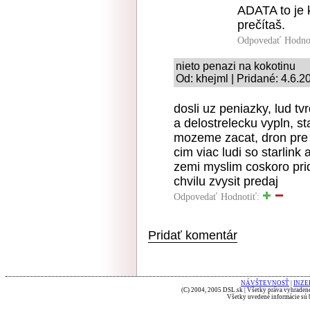
ADATA to je k
prečítaš.
Odpovedať
Hodno
nieto penazi na kokotinu
Od: khejml | Pridané: 4.6.2
dosli uz peniazky, lud t
a delostrelecku vypln, s
mozeme zacat, dron pre k
cim viac ludi so starlink
zemi myslim coskoro prid
chvilu zvysit predaj
Odpovedať
Hodnotiť:
Pridať komentár
NÁVŠTEVNOSŤ
|
INZE
(C) 2004, 2005 DSL.sk | Všetky práva vyhradené
Všetky uvedené informácie sú b