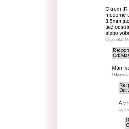
Okrem IR 
moderné t
3,5mm jack
tiež odstr
alebo vôb
Odpovedať
Ho
Re: por
Od: Mas
Mám vo
Odpoveda
Re: 
Od: 
A v 
Odpov
R
O