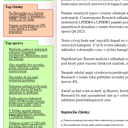
budovaniu nových serverových kapacít pre
Top články
Pamäte ostatných typov výrazne zdražujú a
Na Slovensku sa v tichosti
vypína ADSL v lokalitách s
nedostatok. Counterpoint Research odhadu
VDSL, už 31. mája
mobilných LPDDR4 a LPDDR5 pamätí pou
Orange sa doťahuje na UPC
smartfónoch dosiahnu v tomto štvrťroku t
a O2, spustí 2.5 Gbps
oproti Q4 2025.
pripojenie
Tento vývoj bude mať najväčší dopad na vý
Top správy
cenových kategórií. U tých tvoria náklady 
nákladov a doterajšie ceny v týchto kategó
Maďarsko jadrovú elektráreň
nakoniec kompletne
neodstavilo, Rumunsko mení
Napríklad pre Xiaomi analytici odhadujú n
tok Dunaja
pod ktorý patrí viacero čínskych značiek, 
Alza nasadila dve novinky,
jednu užitočnú a jednu
kontroverznú
Naopak odolať majú výrobcovia predávajúc
Research v tomto roku približne rovnaký 
Slovensko.sk má opäť
technické problémy
úrovni 4%.
Železnice znižujú kvôli teplu
rýchlosť iba na 50 km/h,
Zatiaľ sa darí a má sa dariť aj Huawei, kt
spôsobuje to meškanie
Research by mal zaznamenať rast aj v celo
Ďalšia jadrová elektráreň
udržaniu predchádzajúcich cien.
južne od Slovenska musela
kvôli teplu znížiť výkon
V Poľsku spustili takmer
Najnovšie články:
gigawatthodinové úložisko,
z LiFePO4 článkov
Železnice predávajú dve tretiny lístkov elektronicky, po donútení ce
Telekom pridal 12 GB balík
Alza nasadila dve novinky, jednu užitočnú a jednu kontroverznú
pre Easy, chce zaň 12 eur