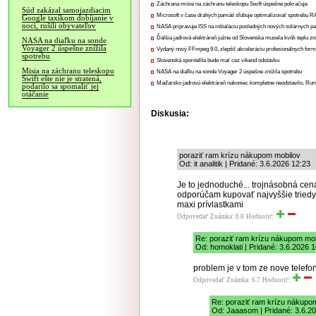
Záchrana misie na záchranu teleskopu Swift úspešne pokračuje
Súd zakázal samojazdiacim
Microsoft v čase drahých pamätí sľubuje optimalizovať spotrebu
Google taxíkom dobíjanie v
noci, rušili obyvateľov
NASA pripravuje ISS na inštaláciu posledných nových solárnych p
Ďalšia jadrová elektráreň južne od Slovenska musela kvôli teplu zn
NASA na diaľku na sonde
Voyager 2 úspešne znížila
Vydaný nový FFmpeg 9.0, zlepšil akceleráciu profesionálnych form
spotrebu
Slovenská sporiteľňa bude mať cez víkend odstávku
Misia na záchranu teleskopu
NASA na diaľku na sonde Voyager 2 úspešne znížila spotrebu
Swift ešte nie je stratená,
Maďarsko jadrovú elektráreň nakoniec kompletne neodstavilo, Ru
podarilo sa spomaliť jej
otáčanie
Diskusia:
poraziť ram krízu nákupom mobilov
Od: it analitik | Pridané: 3.6.2026 12:23
Je to jednoduché... trojnásobná cen
odporúčam kupovať najvyššie triedy
maxi prívlastkami
Odpovedať
Známka: 0.0
Hodnotiť:
Re: poraziť ram krízu nákupom mo
Od: homoklati | Pridané: 3.6.2026 
problem je v tom ze nove telefo
Odpovedať
Známka: 6.7
Hodnotiť:
Re: poraziť ram krízu nákupo
Od: Jaaasom | Pridané: 3.6.2