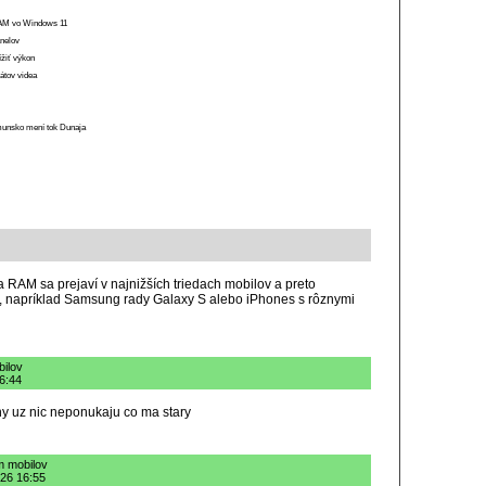
 RAM vo Windows 11
anelov
ížiť výkon
átov videa
munsko mení tok Dunaja
a RAM sa prejaví v najnižších triedach mobilov a preto
, napríklad Samsung rady Galaxy S alebo iPhones s rôznymi
bilov
16:44
ny uz nic neponukaju co ma stary
m mobilov
026 16:55