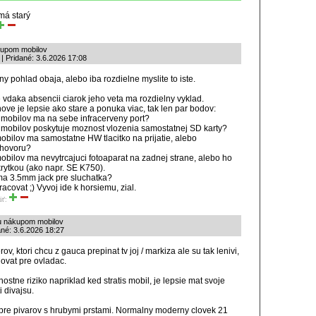
emá starý
kupom mobilov
 Pridané: 3.6.2026 17:08
y pohlad obaja, alebo iba rozdielne myslite to iste.
 vdaka absencii ciarok jeho veta ma rozdielny vyklad.
nove je lepsie ako stare a ponuka viac, tak len par bodov:
 mobilov ma na sebe infracerveny port?
 mobilov poskytuje moznost vlozenia samostatnej SD karty?
obilov ma samostatne HW tlacitko na prijatie, alebo
 hovoru?
obilov ma nevytrcajuci fotoaparat na zadnej strane, alebo ho
ytkou (ako napr. SE K750).
ma 3.5mm jack pre sluchatka?
racovat ;) Vyvoj ide k horsiemu, zial.
iť:
zu nákupom mobilov
ané: 3.6.2026 18:27
rov, ktori chcu z gauca prepinat tv joj / markiza ale su tak lenivi,
ovat pre ovladac.
ostne riziko napriklad ked stratis mobil, je lepsie mat svoje
 divajsu.
z pre pivarov s hrubymi prstami. Normalny moderny clovek 21