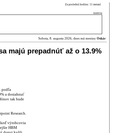
Za poslednú hodinu: 11 meraní
inzercia
Sobota, 8. augusta 2026, dnes má meniny
Oskár
sa majú prepadnúť až o 13.9%
k podľa
.9% a dosiahnuť
tfónov tak bude
rpoint Research.
 keď výrobcovia
ovejšie HBM
ý dopyt kvôli