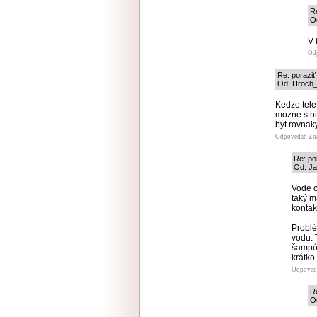
R
Od
V 
Od
Re: porazi
Od: Hroch_a
Kedze tele
mozne s ni
byt rovnak
Odpovedať
Zn
Re: po
Od: Ja
Vode o
taký m
kontak
Problé
vodu. 
šampón
krátko
Odpoved
R
Od