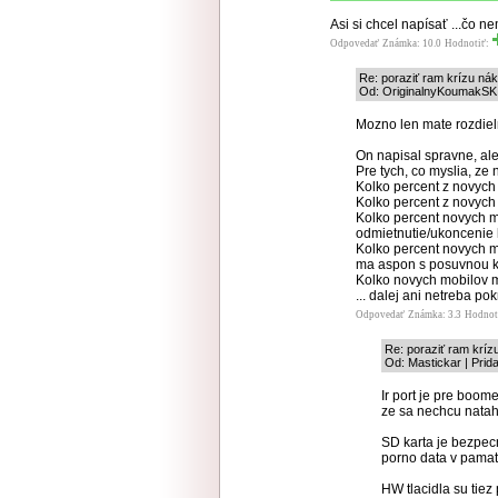
Asi si chcel napísať ...čo n
Odpovedať
Známka: 10.0
Hodnotiť:
Re: poraziť ram krízu ná
Od: OriginalnyKoumakSK |
Mozno len mate rozdieln
On napisal spravne, ale
Pre tych, co myslia, ze 
Kolko percent z novych
Kolko percent z novych
Kolko percent novych m
odmietnutie/ukoncenie
Kolko percent novych m
ma aspon s posuvnou kr
Kolko novych mobilov 
... dalej ani netreba pok
Odpovedať
Známka: 3.3
Hodnot
Re: poraziť ram krí
Od: Mastickar | Prid
Ir port je pre boome
ze sa nechcu natah
SD karta je bezpecn
porno data v pamati
HW tlacidla su tie