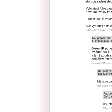
storocia radsej el
Vytrcajuci fotoapa
povedal, "velky frn
3.5mm jack je zbyt
Ake vyhodi ti este
Odpovedať
Známka: -5.0
Re: poraziť ram
Od: Jaaasom | P
Okrem IR portu
ovládať cez BT
a ten tiež odst
nemáš wireles
Odpovedať
Hodnoti
Re: porazi
Od: Mastick
Mám vo va
Odpovedať
Zn
Re: po
Od: Ja
A v let
Odpoved