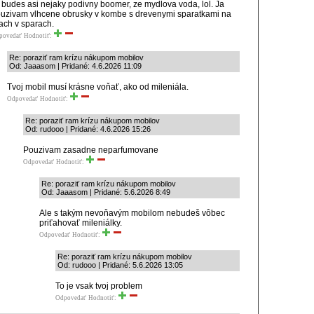
 budes asi nejaky podivny boomer, ze mydlova voda, lol. Ja
uzivam vlhcene obrusky v kombe s drevenymi sparatkami na
ach v sparach.
povedať
Hodnotiť:
Re: poraziť ram krízu nákupom mobilov
Od: Jaaasom | Pridané: 4.6.2026 11:09
Tvoj mobil musí krásne voňať, ako od mileniála.
Odpovedať
Hodnotiť:
Re: poraziť ram krízu nákupom mobilov
Od: rudooo | Pridané: 4.6.2026 15:26
Pouzivam zasadne neparfumovane
Odpovedať
Hodnotiť:
Re: poraziť ram krízu nákupom mobilov
Od: Jaaasom | Pridané: 5.6.2026 8:49
Ale s takým nevoňavým mobilom nebudeš vôbec
priťahovať mileniálky.
Odpovedať
Hodnotiť:
Re: poraziť ram krízu nákupom mobilov
Od: rudooo | Pridané: 5.6.2026 13:05
To je vsak tvoj problem
Odpovedať
Hodnotiť: