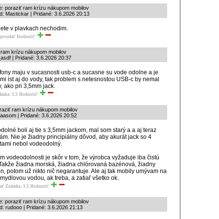
e: poraziť ram krízu nákupom mobilov
: Mastickar | Pridané: 3.6.2026 20:13
lete v plavkach nechodim.
povedať
Hodnotiť:
ť ram krízu nákupom mobilov
sdf | Pridané: 3.6.2026 20:37
fony maju v sucasnosti usb-c a sucasne su vode odolne a je
mi ist aj do vody, tak problem s netesnostou USB-c by nemal
y, ako pri 3,5mm jack.
ámka: 3.3
Hodnotiť:
raziť ram krízu nákupom mobilov
aasom | Pridané: 3.6.2026 20:52
dolné boli aj tie s 3,5mm jackom, mal som starý a a aj teraz
ám. Nie je žiadny principiálny dôvod, aby akurát jack so 4
tami nebol vodeodolný.
m vodeodolnosti je skôr v tom, že výrobca vyžaduje iba čistú
Takže žiadna morská, žiadna chlórovaná bazénová, žiadny
, potom už nikto nič negarantuje. Ale aj tak mobily umývam na
 mydlovou vodou, ak treba, a zatiaľ všetko ok.
ať
Známka: 3.3
Hodnotiť:
e: poraziť ram krízu nákupom mobilov
: rudooo | Pridané: 3.6.2026 21:13