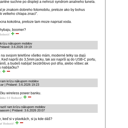
egantne suchne po displeji a nehrozi syndrom analneho tunela.
rat je znakom dobreho fotomobilu, pretoze ako by bohus
ak velkeho chlapa znaci".
ocna kokotina, pretoze tam moze naprsat voda.
 chybaju, boomer?
Hodnotiť:
 krízu nákupom mobilov
ridané: 3.6.2026 19:19
 na svojom telefóne všetko mám, moderné telky sa dajú
. Keď naprší do 3,5mm jacku, tak asi naprší aj do USB-C portu,
rániš, a budeš nabíjať bezdrôtovo pol dňa, alebo vôbec ak
s nabíjačku?
ť:
ť ram krízu nákupom mobilov
ar | Pridané: 3.6.2026 19:23
čku wireless power banku.
ámka: 0.0
Hodnotiť:
raziť ram krízu nákupom mobilov
aasom | Pridané: 3.6.2026 20:07
e, keď si v plavkách, si ju kde dáš?
ať
Hodnotiť: