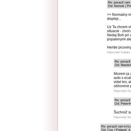
Re: poraziť ram
Od: Nemok | Pri
>> Normalny mo
displeji...
Uz Ta chcem vid
situacie - zivot
Nedaj Boh pri 
popalenymi ale
Hentie picoviny
Odpovedať
Známka: 
Re: porazi
Od: Mastick
Mozem ja z
auto s eca
videl krv, 
obhorene p
Odpovedať
Zn
Re: porazi
Od: Peter44
Šuchnúť sa
Odpovedať
Ho
Re: poraziť ram krí
Od: Cpx | Pridané: 4