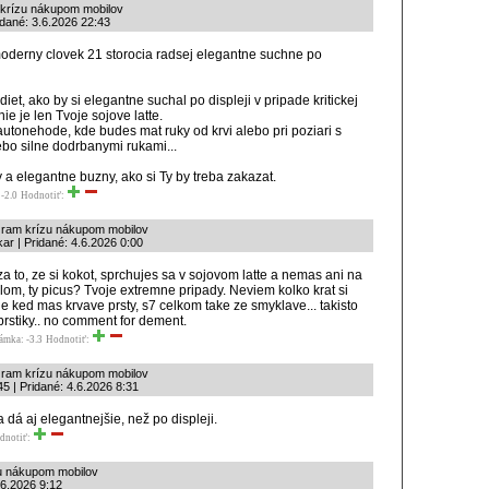
 krízu nákupom mobilov
dané: 3.6.2026 22:43
derny clovek 21 storocia radsej elegantne suchne po
iet, ako by si elegantne suchal po displeji v pripade kritickej
 nie je len Tvoje sojove latte.
autonehode, kde budes mat ruky od krvi alebo pri poziari s
bo silne dodrbanymi rukami...
 a elegantne buzny, ako si Ty by treba zakazat.
-2.0
Hodnotiť:
ť ram krízu nákupom mobilov
ar | Pridané: 4.6.2026 0:00
a to, ze si kokot, sprchujes sa v sojovom latte a nemas ani na
llom, ty picus? Tvoje extremne pripady. Neviem kolko krat si
ale ked mas krvave prsty, s7 celkom take ze smyklave... takisto
rstiky.. no comment for dement.
ámka: -3.3
Hodnotiť:
ť ram krízu nákupom mobilov
5 | Pridané: 4.6.2026 8:31
 dá aj elegantnejšie, než po displeji.
dnotiť:
zu nákupom mobilov
.6.2026 9:12