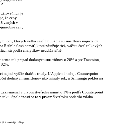
 AI.
 zároveň ich je
je, že ceny
žívaných v
rojnásobné ceny
robcov, ktorých veľká časť produkcie sú smartfóny najnižších
na RAM a flash pamäť, ktorá zdražuje tiež, väčšiu časť celkových
riách sú podľa analytikov neudržateľné.
a tento rok prepad dodaných smartfónov o 28% a pre Transsion,
o 32%.
i najmä vyššie drahšie triedy. U Apple odhaduje Counterpoint
počet dodaných smartfónov ako minulý rok, u Samsungu pokles na
orý zaznamenal v prvom štvrťroku nárast o 1% a podľa Counterpoint
m roku. Spoločnosti sa to v prvom štvrťroku podarilo vďaka
stujúcich na takýto nákup