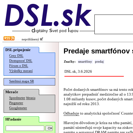
neprihlásený
Predaje smartfónov 
DSL pripojenie
Ceny DSL
Dostupnosť DSL
Značky:
smartfóny
predaj
Fórum o DSL
Výsledky meraní
DSL.sk, 3.6.2026
Satelitná mapa SR
Počet dodaných smartfónov sa má tento ro
Merače
analytikov prepadnúť medziročne až o 13
Speedmeter
Merania
1.08 miliardy kusov, počet dodaných smar
Pingmeter
najnižší od roku 2013.
Googlemeter
Odhaduje
to analytická spoločnosť Counte
Hľadanie
Hlavným dôvodom je kríza na trhu pamätí,
pamätí sústreďujú svoje kapacity na zisk
pamäte a serverové DRAM pamäte pre veľk