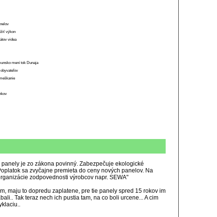
anelov
ížiť výkon
átov videa
munsko mení tok Dunaja
 obyvateľov
o meškanie
ánkov
é panely je zo zákona povinný. Zabezpečuje ekologické
oplatok sa zvyčajne premieta do ceny nových panelov. Na
 organizácie zodpovednosti výrobcov napr. SEWA"
m, maju to dopredu zaplatene, pre tie panely spred 15 rokov im
ali.. Tak teraz nech ich pustia tam, na co boli urcene... A cim
klaciu..