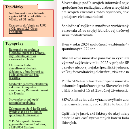
Slovenska je podľa svojich informácií naj
Top články
spoločnosťou realizujúcou zber a recyklác
pre svojich klientov z radov výrobcov, do
Na Slovensku sa v tichosti
predajcov elektrozariadení.
vypína ADSL v lokalitách s
VDSL, už 31. mája
Spoločnosť zvýšenie množstva vyzbieraný
Orange sa doťahuje na UPC
a O2, spustí 2.5 Gbps
avizovala už vo svojej februárovej tlačovej
pripojenie
širšie medializovala.
Top správy
Kým v roku 2024 spoločnosť vyzbierala 4.
spomínaných 272 ton.
Rumunsko odstrelmi a
blokádou mení tok Dunaja,
aby udržalo jadrovú
Aké celkové množstvo panelov sa vyzbieralo
elektráreň v chode
výrazné zvýšenie v roku 2025 v prípade S
Chrome sa bude
panelov alebo aj nejaké špecifické jednora
aktualizovať dvakrát
veľkej fotovoltaickej elektrárni, získanie 
týždenne, v budúcnosti sa
bude aktualizovať bez
reštartov
Podľa SEWA sa v každom prípade množstv
Maďarsko jadrovú elektráreň
informácií spoločnosti je na Slovensku inš
nakoniec kompletne
blížiť k hranici 15 až 25-ročnej životnosti.
neodstavilo, Rumunsko mení
tok Dunaja
SEWA tiež avizovala výrazne zvýšenie zber
Slovensko.sk má opäť
technické problémy
prenosných batérií, v roku 2025 to bolo 35
Železnice znižujú kvôli teplu
rýchlosť iba na 50 km/h,
Opäť nie je jasné, aké faktory do akej mier
spôsobuje to meškanie
batérií a aká časť vyzbieraných batérií bo
V Poľsku spustili takmer
lítiových.
gigawatthodinové úložisko,
z LiFePO4 článkov