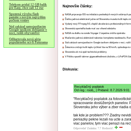
Telekom pridal 12 GB balík
Najnovšie články:
pre Easy, chce zaň 12 eur
Spustená výroba flash
NASA pripravuje ISS na inštaláciu posledných nových solárnych p
pamäte s novým najvyšším
Ďalšia jadrová elektráreň južne od Slovenska musela kvôli teplu zn
počtom vrstiev
Vydaný nový FFmpeg 9.0, zlepšil akceleráciu profesionálnych form
Súd zakázal samojazdiacim
Slovenská sporiteľňa bude mať cez víkend odstávku
Google taxíkom dobíjanie v
noci, rušili obyvateľov
NASA na diaľku na sonde Voyager 2 úspešne znížila spotrebu
Maďarsko jadrovú elektráreň nakoniec kompletne neodstavilo, Ru
Odštartovala nová séria
populárneho sci-fi Futurama
Súd zakázal samojazdiacim Google taxíkom dobíjanie v noci, rušili
Železnice znižujú kvôli teplu rýchlosť iba na 50 km/h, spôsobuje t
Slovensko.sk má opäť technické problémy
V Poľsku spustili takmer gigawatthodinové úložisko, z LiFePO4 čl
Diskusia:
Recyklačný poplatok
Od reg.: roob_ | Pridané: 8.7.2026 9:01
"Recyklačný poplatok za fotovoltick
spracovanie doslúžených panelov. P
Slovensku jeho výber a zber riadia
tak kde je problem??? Ziadny nevidi
peniazky pekne lezali na ucte a zarab
viac panelov, tym viac penazi na recy
Odpovedať
Známka: 7.7
Hodnotiť: