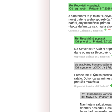
Re: Recyklačný poplatok
Od reg.: roob_ | Pridané: 8.7.2026 
a s bateriami to je takto: "Recyk
novej batérie alebo spotrebiča.
batérií, aby neznečistili príro
- takze dufam, ze sa chvalia ako 
Odpovedať
Známka: 9.2
Hodnotiť:
Re: Recyklačný poplatok
Od: pherel_1 | Pridané: 8.7.20
Na Slovensku? Skôr si prip
dane od metra štvorcového 
Odpovedať
Známka: 10.0
Hodnotiť:
ultraradikálny konsenzualizmu
Od: syntaxterrorXXX, . Y | Pri
Presne tak. S tým sa predsa
rátalo. Dokonca sa ani nesta
pripučili mravčeka.
Odpovedať
Známka: -0.8
Hodnotiť:
Re: ultraradikálny konse
Od: MajlyJ85 | Pridané: 1
Navrhujem zalozit orga
denne v dosledku ludskej
bezohladnym pokladanim