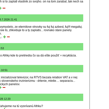
 si to zaplati vlastnik zo svojho. on na tom zarabal, tak nech sa
 8.7.2026 21:41
vymyslelo, ze eternitove vlnovky su fuj fuj azbest, fuj!!! megafuj.
ie to, zlikviduje to a ty zaplatis... rovnako stare panely.
m.
iť:
9:53
o Afriky kde to pretriedia čo sa dá ešte použiť = recyklácia.
6 10:51
inicializoval televizor, na RTVS bezala relation VAT a v nej
slovenskeho inzinierizmu - drtenie, mletie.... separaciu...
ickych panelov.
2026 12:20
ahujeme na tú vysnívanú Afriku?