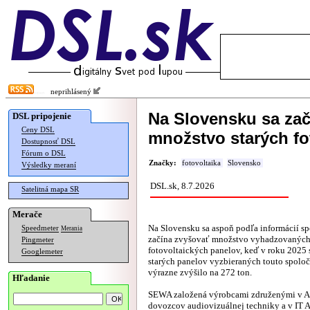
neprihlásený
Na Slovensku sa zač
DSL pripojenie
Ceny DSL
množstvo starých fo
Dostupnosť DSL
Fórum o DSL
Značky:
fotovoltaika
Slovensko
Výsledky meraní
DSL.sk, 8.7.2026
Satelitná mapa SR
Merače
Na Slovensku sa aspoň podľa informácií s
Speedmeter
Merania
začína zvyšovať množstvo vyhadzovaných
Pingmeter
fotovoltaických panelov, keď v roku 2025
Googlemeter
starých panelov vyzbieraných touto spolo
výrazne zvýšilo na 272 ton.
Hľadanie
SEWA založená výrobcami združenými v As
dovozcov audiovizuálnej techniky a v IT A