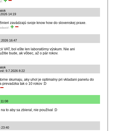
iť:
atok
7.2026 14:19
 inžinieri zavádzajú svoje know how do slovenskej praxe.
odnotiť:
7.2026 16:47
cii VAT, bol ešte len laboratórny výskum. Nie ani
žitie bude, ak vôbec, až o pár rokov.
atok
ané: 9.7.2026 8:22
torne skumaju, aky uhol je optimalny pri vkladani panelu do
na prevadzka tak o 10 rokov :D
 11:08
 na to aby sa zbieral, nie používal :D
6 23:40