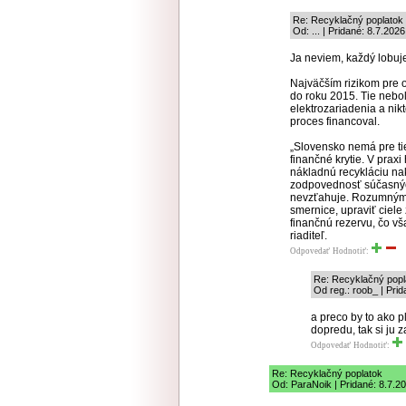
Re: Recyklačný poplatok
Od: ... | Pridané: 8.7.202
Ja neviem, každý lobuje
Najväčším rizikom pre
do roku 2015. Tie nebol
elektrozariadenia a nik
proces financoval.
„Slovensko nemá pre ti
finančné krytie. V prax
nákladnú recykláciu na
zodpovednosť súčasných
nevzťahuje. Rozumným 
smernice, upraviť ciel
finančnú rezervu, čo v
riaditeľ.
Odpovedať
Hodnotiť:
Re: Recyklačný popl
Od reg.: roob_ | Pri
a preco by to ako p
dopredu, tak si ju 
Odpovedať
Hodnotiť:
Re: Recyklačný poplatok
Od: ParaNoik | Pridané: 8.7.2