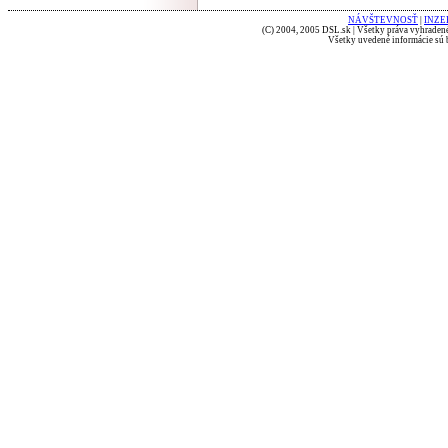
NÁVŠTEVNOSŤ
|
INZE
(C) 2004, 2005 DSL.sk | Všetky práva vyhradené
Všetky uvedené informácie sú b