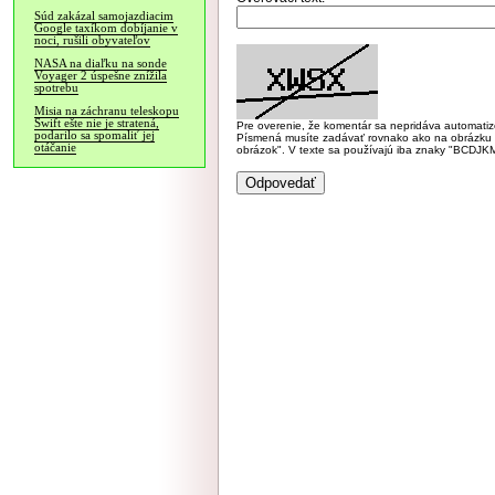
Súd zakázal samojazdiacim
Google taxíkom dobíjanie v
noci, rušili obyvateľov
NASA na diaľku na sonde
Voyager 2 úspešne znížila
spotrebu
Misia na záchranu teleskopu
Swift ešte nie je stratená,
Pre overenie, že komentár sa nepridáva automatizov
podarilo sa spomaliť jej
Písmená musíte zadávať rovnako ako na obrázku veľk
otáčanie
obrázok". V texte sa používajú iba znaky "BC