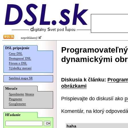
neprihlásený
Programovateľný 
DSL pripojenie
Ceny DSL
dynamickými ob
Dostupnosť DSL
Fórum o DSL
Výsledky meraní
Satelitná mapa SR
Diskusia k článku:
Program
obrázkami
Merače
Speedmeter
Merania
Prispievajte do diskusií ako
p
Pingmeter
Googlemeter
Komentár, na ktorý odpovedá
Hľadanie
haha