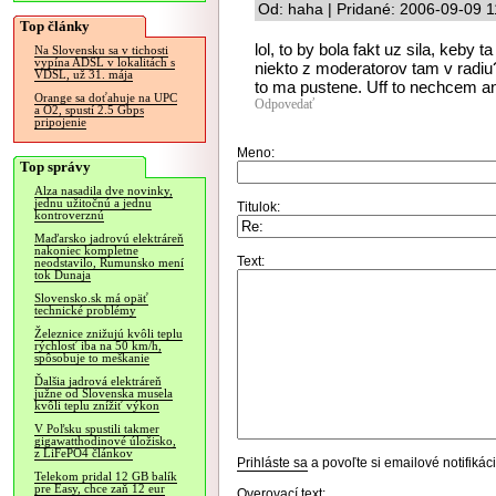
Od: haha | Pridané: 2006-09-09 1
Top články
lol, to by bola fakt uz sila, keby 
Na Slovensku sa v tichosti
vypína ADSL v lokalitách s
niekto z moderatorov tam v radiu?
VDSL, už 31. mája
to ma pustene. Uff to nechcem a
Orange sa doťahuje na UPC
Odpovedať
a O2, spustí 2.5 Gbps
pripojenie
Meno:
Top správy
Alza nasadila dve novinky,
jednu užitočnú a jednu
Titulok:
kontroverznú
Maďarsko jadrovú elektráreň
nakoniec kompletne
Text:
neodstavilo, Rumunsko mení
tok Dunaja
Slovensko.sk má opäť
technické problémy
Železnice znižujú kvôli teplu
rýchlosť iba na 50 km/h,
spôsobuje to meškanie
Ďalšia jadrová elektráreň
južne od Slovenska musela
kvôli teplu znížiť výkon
V Poľsku spustili takmer
gigawatthodinové úložisko,
z LiFePO4 článkov
Prihláste sa
a povoľte si emailové notifiká
Telekom pridal 12 GB balík
pre Easy, chce zaň 12 eur
Overovací text: