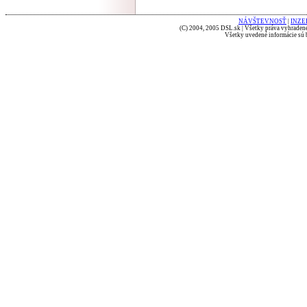
NÁVŠTEVNOSŤ
|
INZE
(C) 2004, 2005 DSL.sk | Všetky práva vyhradené
Všetky uvedené informácie sú b