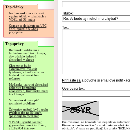
Top články
Titulok:
Na Slovensku sa v tichosti
vypína ADSL v lokalitách s
VDSL, už 31. mája
Orange sa doťahuje na UPC
Text:
a O2, spustí 2.5 Gbps
pripojenie
Top správy
Rumunsko odstrelmi a
blokádou mení tok Dunaja,
aby udržalo jadrovú
elektráreň v chode
Chrome sa bude
aktualizovať dvakrát
týždenne, v budúcnosti sa
bude aktualizovať bez
reštartov
Prihláste sa
a povoľte si emailové notifiká
Maďarsko jadrovú elektráreň
nakoniec kompletne
Overovací text:
neodstavilo, Rumunsko mení
tok Dunaja
Slovensko.sk má opäť
technické problémy
Železnice znižujú kvôli teplu
rýchlosť iba na 50 km/h,
spôsobuje to meškanie
V Poľsku spustili takmer
Pre overenie, že komentár sa nepridáva automatizov
gigawatthodinové úložisko,
Písmená musíte zadávať rovnako ako na obrázku veľk
z LiFePO4 článkov
obrázok". V texte sa používajú iba znaky "BC