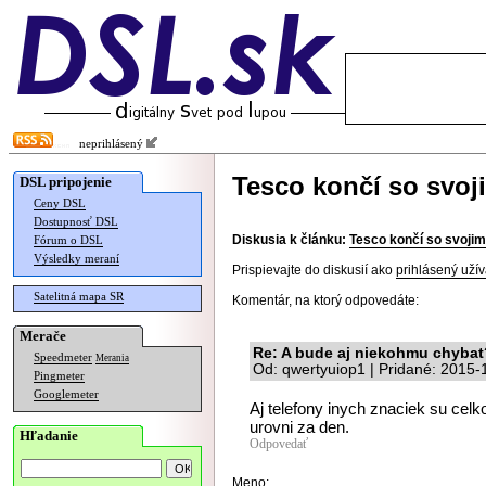
neprihlásený
Tesco končí so svoj
DSL pripojenie
Ceny DSL
Dostupnosť DSL
Diskusia k článku:
Tesco končí so svojim
Fórum o DSL
Výsledky meraní
Prispievajte do diskusií ako
prihlásený užív
Satelitná mapa SR
Komentár, na ktorý odpovedáte:
Merače
Re: A bude aj niekohmu chybat
Speedmeter
Merania
Od: qwertyuiop1 | Pridané: 2015-
Pingmeter
Googlemeter
Aj telefony inych znaciek su celko
urovni za den.
Hľadanie
Odpovedať
Meno: