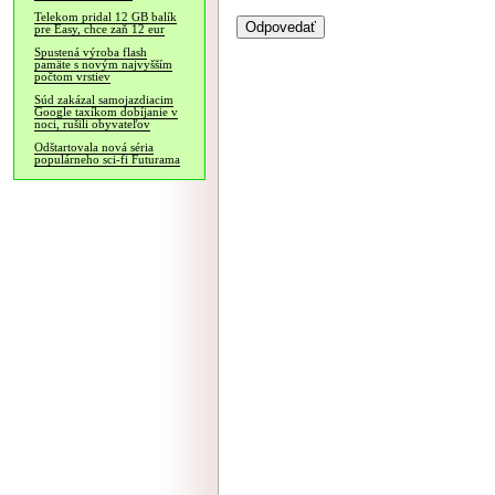
Telekom pridal 12 GB balík
pre Easy, chce zaň 12 eur
Spustená výroba flash
pamäte s novým najvyšším
počtom vrstiev
Súd zakázal samojazdiacim
Google taxíkom dobíjanie v
noci, rušili obyvateľov
Odštartovala nová séria
populárneho sci-fi Futurama