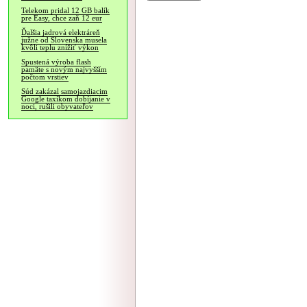
Telekom pridal 12 GB balík
pre Easy, chce zaň 12 eur
Ďalšia jadrová elektráreň
južne od Slovenska musela
kvôli teplu znížiť výkon
Spustená výroba flash
pamäte s novým najvyšším
počtom vrstiev
Súd zakázal samojazdiacim
Google taxíkom dobíjanie v
noci, rušili obyvateľov