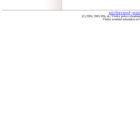
NÁVŠTEVNOSŤ
|
INZE
(C) 2004, 2005 DSL.sk | Všetky práva vyhradené
Všetky uvedené informácie sú b