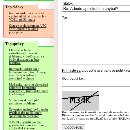
Titulok:
Top články
Na Slovensku sa v tichosti
vypína ADSL v lokalitách s
Text:
VDSL, už 31. mája
Orange sa doťahuje na UPC
a O2, spustí 2.5 Gbps
pripojenie
Top správy
Chrome sa bude
aktualizovať dvakrát
týždenne, v budúcnosti sa
bude aktualizovať bez
reštartov
Rumunsko odstrelmi a
Prihláste sa
a povoľte si emailové notifiká
blokádou mení tok Dunaja,
aby udržalo jadrovú
Overovací text:
elektráreň v chode
Maďarsko jadrovú elektráreň
nakoniec kompletne
neodstavilo, Rumunsko mení
tok Dunaja
Slovensko.sk má opäť
technické problémy
Železnice znižujú kvôli teplu
Pre overenie, že komentár sa nepridáva automatizov
rýchlosť iba na 50 km/h,
Písmená musíte zadávať rovnako ako na obrázku veľk
spôsobuje to meškanie
obrázok". V texte sa používajú iba znaky "BC
V Poľsku spustili takmer
gigawatthodinové úložisko,
z LiFePO4 článkov