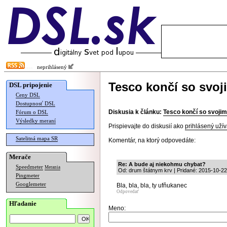
neprihlásený
Tesco končí so svoj
DSL pripojenie
Ceny DSL
Dostupnosť DSL
Diskusia k článku:
Tesco končí so svojim
Fórum o DSL
Výsledky meraní
Prispievajte do diskusií ako
prihlásený užív
Satelitná mapa SR
Komentár, na ktorý odpovedáte:
Merače
Re: A bude aj niekohmu chybat?
Speedmeter
Merania
Od: drum štátnym krv | Pridané: 2015-10-22
Pingmeter
Googlemeter
Bla, bla, bla, ty ufňukanec
Odpovedať
Hľadanie
Meno: