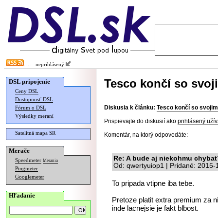
neprihlásený
Tesco končí so svoj
DSL pripojenie
Ceny DSL
Dostupnosť DSL
Diskusia k článku:
Tesco končí so svojim
Fórum o DSL
Výsledky meraní
Prispievajte do diskusií ako
prihlásený užív
Satelitná mapa SR
Komentár, na ktorý odpovedáte:
Merače
Re: A bude aj niekohmu chybat
Speedmeter
Merania
Od: qwertyuiop1 | Pridané: 2015-
Pingmeter
Googlemeter
To pripada vtipne iba tebe.
Hľadanie
Pretoze platit extra premium za n
inde lacnejsie je fakt blbost.