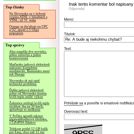
Inak tento komentar bol napisan
Top články
Odpovedať
Na Slovensku sa v tichosti
vypína ADSL v lokalitách s
Meno:
VDSL, už 31. mája
Orange sa doťahuje na UPC
a O2, spustí 2.5 Gbps
pripojenie
Titulok:
Top správy
Text:
Alza nasadila dve novinky,
jednu užitočnú a jednu
kontroverznú
Maďarsko jadrovú elektráreň
nakoniec kompletne
neodstavilo, Rumunsko mení
tok Dunaja
Slovensko.sk má opäť
technické problémy
Ďalšia jadrová elektráreň
južne od Slovenska musela
kvôli teplu znížiť výkon
Prihláste sa
a povoľte si emailové notifiká
Železnice znižujú kvôli teplu
rýchlosť iba na 50 km/h,
spôsobuje to meškanie
Overovací text:
V Poľsku spustili takmer
gigawatthodinové úložisko,
z LiFePO4 článkov
Telekom pridal 12 GB balík
pre Easy, chce zaň 12 eur