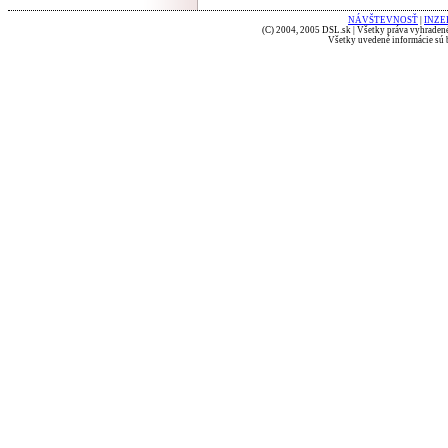
NÁVŠTEVNOSŤ
|
INZE
(C) 2004, 2005 DSL.sk | Všetky práva vyhradené
Všetky uvedené informácie sú b