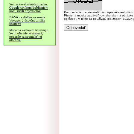
Súd zakázal samojazdiacim
Google taxíkom dobíjanie v
noci, rušili obyvateľov
Pre overenie, že komentár sa nepridáva automatizov
Písmená musíte zadávať rovnako ako na obrázku veľk
NASA na diaľku na sonde
obrázok". V texte sa používajú iba znaky "BC
Voyager 2 úspešne znížila
spotrebu
Misia na záchranu teleskopu
Swift ešte nie je stratená,
podarilo sa spomaliť jej
otáčanie