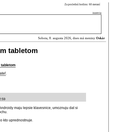
Za poslednú hodinu: 60 meraní
inzercia
Sobota, 8. augusta 2026, dnes má meniny
Oskár
im tabletom
 tabletom
ateľ
.
2:59
Androidy maju lepsie klavesnice, umoznuju dat si
ochu.
co kto uprednostnuje.