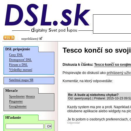
neprihlásený
Tesco končí so svoj
DSL pripojenie
Ceny DSL
Dostupnosť DSL
Diskusia k článku:
Tesco končí so svojim
Fórum o DSL
Výsledky meraní
Prispievajte do diskusií ako
prihlásený užív
Satelitná mapa SR
Komentár, na ktorý odpovedáte:
Merače
Re: A bude aj niekohmu chybat?
Speedmeter
Merania
Od: qwertyuiop1 | Pridané: 2015-10-23 09:5
Pingmeter
Googlemeter
Kazdy system ma pre a proti. Napriklad 
oblubene aplikacie alebo widgety na pl
Hľadanie
Je to potom o osobnych preferenciach, 
Odpovedať