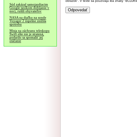
obrázok". V texte sa používajú iba znaky "BC
Súd zakázal samojazdiacim
Google taxíkom dobíjanie v
noci, rušili obyvateľov
NASA na diaľku na sonde
Voyager 2 úspešne znížila
spotrebu
Misia na záchranu teleskopu
Swift ešte nie je stratená,
podarilo sa spomaliť jej
otáčanie