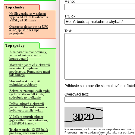
Meno:
Top články
Na Slovensku sa v tichosti
Titulok:
vypína ADSL v lokalitách s
VDSL, už 31. mája
Orange sa doťahuje na UPC
a O2, spustí 2.5 Gbps
Text:
pripojenie
Top správy
Alza nasadila dve novinky,
jednu užitočnú a jednu
kontroverznú
Maďarsko jadrovú elektráreň
nakoniec kompletne
neodstavilo, Rumunsko mení
tok Dunaja
Slovensko.sk má opäť
technické problémy
Prihláste sa
a povoľte si emailové notifiká
Železnice znižujú kvôli teplu
Overovací text:
rýchlosť iba na 50 km/h,
spôsobuje to meškanie
Ďalšia jadrová elektráreň
južne od Slovenska musela
kvôli teplu znížiť výkon
V Poľsku spustili takmer
gigawatthodinové úložisko,
z LiFePO4 článkov
Pre overenie, že komentár sa nepridáva automatizov
Telekom pridal 12 GB balík
Písmená musíte zadávať rovnako ako na obrázku veľk
pre Easy, chce zaň 12 eur