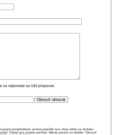
cie na odpovede na Váš príspevok.
anými prostriedkami, prosím prepíšte text, ktorý vidíte na obrázku.
é. Pokiaľ text neviete prečítať, kliknite prosím na tlačidlo "Obnoviť