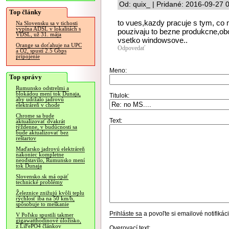
Od: quix_ | Pridané: 2016-09-27 
Top články
to vues,kazdy pracuje s tym, co
Na Slovensku sa v tichosti
vypína ADSL v lokalitách s
pouzivaju to bezne produkcne,obc
VDSL, už 31. mája
vsetko windowsove..
Orange sa doťahuje na UPC
Odpovedať
a O2, spustí 2.5 Gbps
pripojenie
Meno:
Top správy
Rumunsko odstrelmi a
blokádou mení tok Dunaja,
Titulok:
aby udržalo jadrovú
elektráreň v chode
Chrome sa bude
Text:
aktualizovať dvakrát
týždenne, v budúcnosti sa
bude aktualizovať bez
reštartov
Maďarsko jadrovú elektráreň
nakoniec kompletne
neodstavilo, Rumunsko mení
tok Dunaja
Slovensko.sk má opäť
technické problémy
Železnice znižujú kvôli teplu
rýchlosť iba na 50 km/h,
spôsobuje to meškanie
Prihláste sa
a povoľte si emailové notifiká
V Poľsku spustili takmer
gigawatthodinové úložisko,
z LiFePO4 článkov
Overovací text: