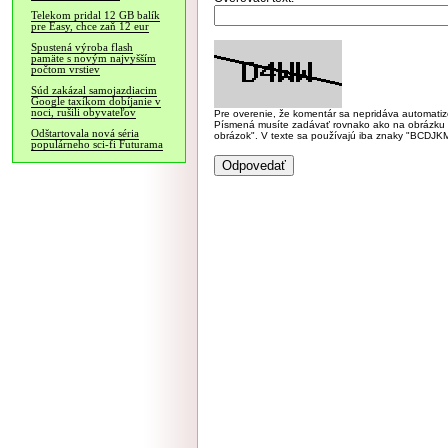
Telekom pridal 12 GB balík
pre Easy, chce zaň 12 eur
Spustená výroba flash
pamäte s novým najvyšším
počtom vrstiev
Súd zakázal samojazdiacim
Google taxíkom dobíjanie v
noci, rušili obyvateľov
Pre overenie, že komentár sa nepridáva automatizov
Písmená musíte zadávať rovnako ako na obrázku veľk
Odštartovala nová séria
obrázok". V texte sa používajú iba znaky "BC
populárneho sci-fi Futurama