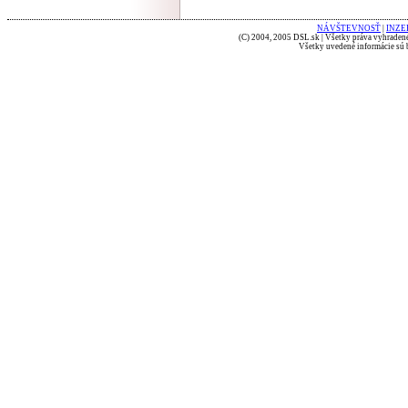
NÁVŠTEVNOSŤ
|
INZE
(C) 2004, 2005 DSL.sk | Všetky práva vyhradené
Všetky uvedené informácie sú b