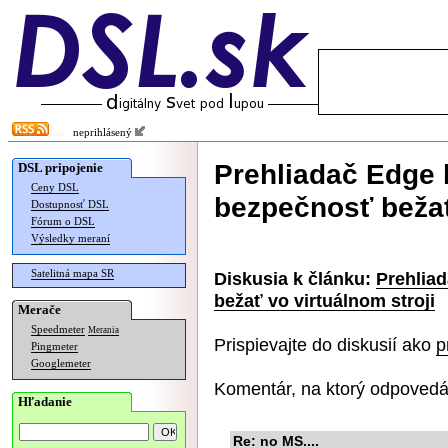
neprihlásený
Prehliadač Edge 
DSL pripojenie
Ceny DSL
bezpečnosť bežať
Dostupnosť DSL
Fórum o DSL
Výsledky meraní
Satelitná mapa SR
Diskusia k článku:
Prehlia
bežať vo virtuálnom stroji
Merače
Speedmeter
Merania
Prispievajte do diskusií ako
p
Pingmeter
Googlemeter
Komentár, na ktorý odpovedá
Hľadanie
Re: no MS....