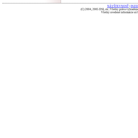
NÁVŠTEVNOSŤ
|
INZE
(C) 2004, 2005 DSL.sk | Všetky práva vyhradené
Všetky uvedené informácie sú b