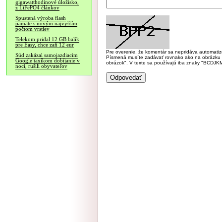
gigawatthodinové úložisko,
z LiFePO4 článkov
Spustená výroba flash
pamäte s novým najvyšším
počtom vrstiev
Telekom pridal 12 GB balík
pre Easy, chce zaň 12 eur
Pre overenie, že komentár sa nepridáva automatizov
Súd zakázal samojazdiacim
Písmená musíte zadávať rovnako ako na obrázku veľk
Google taxíkom dobíjanie v
obrázok". V texte sa používajú iba znaky "BC
noci, rušili obyvateľov