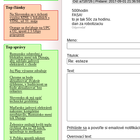
Od: a718726 | Pridané: 2017-09-01 21:36:5
Top články
500hodin
Na Slovensku sa v tichosti
FASA!
vypína ADSL v lokalitách s
to je tak 50c za hodinu.
VDSL, už 31. mája
dan za robotizaciu
Orange sa doťahuje na UPC
Odpovedať
a O2, spustí 2.5 Gbps
pripojenie
Meno:
Top správy
Rumunsko odstrelmi a
Titulok:
blokádou mení tok Dunaja,
aby udržalo jadrovú
elektráreň v chode
Text:
Joj Play výrazne zdražuje
Chrome sa bude
aktualizovať dvakrát
týždenne, v budúcnosti sa
bude aktualizovať bez
reštartov
Slovensko.sk má opäť
technické problémy
Maďarsko jadrovú elektráreň
nakoniec kompletne
neodstavilo, Rumunsko mení
tok Dunaja
Železnice znižujú kvôli teplu
Prihláste sa
a povoľte si emailové notifiká
rýchlosť iba na 50 km/h,
spôsobuje to meškanie
Overovací text:
V Poľsku spustili takmer