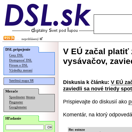
neprihlásený
V EÚ začal platiť
DSL pripojenie
Ceny DSL
vysávačov, zavied
Dostupnosť DSL
Fórum o DSL
Výsledky meraní
Satelitná mapa SR
Diskusia k článku:
V EÚ zač
zaviedli sa nové triedy spo
Merače
Speedmeter
Merania
Prispievajte do diskusií ako
p
Pingmeter
Googlemeter
Komentár, na ktorý odpovedá
Hľadanie
Re: esteze