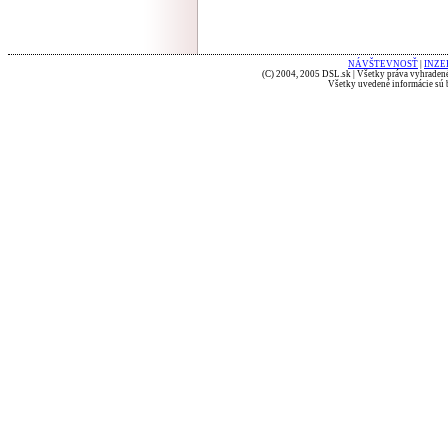
NÁVŠTEVNOSŤ
|
INZE
(C) 2004, 2005 DSL.sk | Všetky práva vyhradené
Všetky uvedené informácie sú b