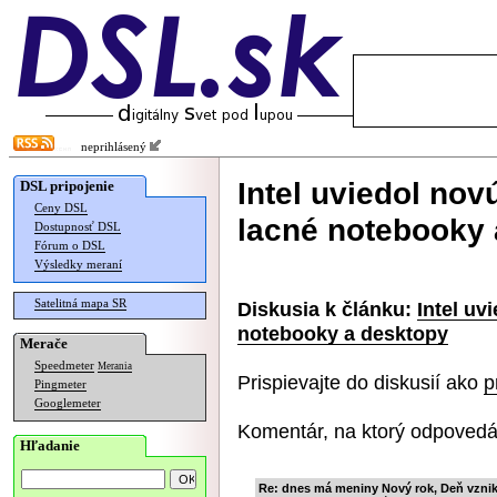
neprihlásený
Intel uviedol no
DSL pripojenie
Ceny DSL
lacné notebooky 
Dostupnosť DSL
Fórum o DSL
Výsledky meraní
Satelitná mapa SR
Diskusia k článku:
Intel uv
notebooky a desktopy
Merače
Speedmeter
Merania
Prispievajte do diskusií ako
p
Pingmeter
Googlemeter
Komentár, na ktorý odpovedá
Hľadanie
Re: dnes má meniny Nový rok, Deň vzni