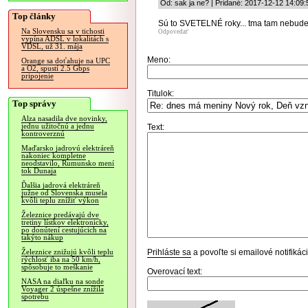
Od: sak ja ne? | Pridané: 2017-12-12 14:09:
Top články
Sú to SVETELNÉ roky... tma tam nebude.
Na Slovensku sa v tichosti
Odpovedať
vypína ADSL v lokalitách s
VDSL, už 31. mája
Meno:
Orange sa doťahuje na UPC
a O2, spustí 2.5 Gbps
pripojenie
Titulok:
Top správy
Alza nasadila dve novinky,
jednu užitočnú a jednu
Text:
kontroverznú
Maďarsko jadrovú elektráreň
nakoniec kompletne
neodstavilo, Rumunsko mení
tok Dunaja
Ďalšia jadrová elektráreň
južne od Slovenska musela
kvôli teplu znížiť výkon
Železnice predávajú dve
tretiny lístkov elektronicky,
po donútení cestujúcich na
takýto nákup
Prihláste sa
a povoľte si emailové notifiká
Železnice znižujú kvôli teplu
rýchlosť iba na 50 km/h,
spôsobuje to meškanie
Overovací text:
NASA na diaľku na sonde
Voyager 2 úspešne znížila
spotrebu