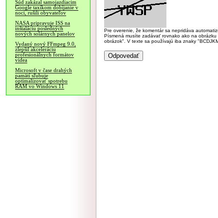
Súd zakázal samojazdiacim
Google taxíkom dobíjanie v
noci, rušili obyvateľov
NASA pripravuje ISS na
inštaláciu posledných
Pre overenie, že komentár sa nepridáva automatizov
nových solárnych panelov
Písmená musíte zadávať rovnako ako na obrázku veľk
obrázok". V texte sa používajú iba znaky "BC
Vydaný nový FFmpeg 9.0,
zlepšil akceleráciu
profesionálnych formátov
videa
Microsoft v čase drahých
pamätí sľubuje
optimalizovať spotrebu
RAM vo Windows 11