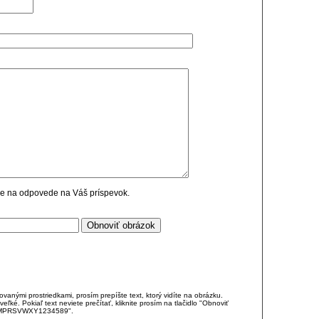
cie na odpovede na Váš príspevok.
anými prostriedkami, prosím prepíšte text, ktorý vidíte na obrázku.
é. Pokiaľ text neviete prečítať, kliknite prosím na tlačidlo "Obnoviť
DJKMPRSVWXY1234589".