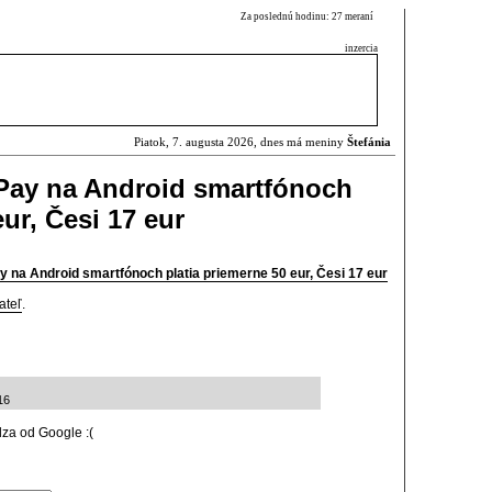
Za poslednú hodinu: 27 meraní
inzercia
Piatok, 7. augusta 2026, dnes má meniny
Štefánia
 Pay na Android smartfónoch
eur, Česi 17 eur
y na Android smartfónoch platia priemerne 50 eur, Česi 17 eur
ateľ
.
16
za od Google :(