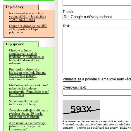
Top články
Titulok:
Na Slovensku sa v tichosti
vypína ADSL v lokalitách s
VDSL, už 31. mája
Text:
Orange sa doťahuje na UPC
a O2, spustí 2.5 Gbps
pripojenie
Top správy
Chrome sa bude
aktualizovať dvakrát
týždenne, v budúcnosti sa
bude aktualizovať bez
reštartov
Rumunsko odstrelmi a
blokádou mení tok Dunaja,
aby udržalo jadrovú
Prihláste sa
a povoľte si emailové notifiká
elektráreň v chode
Maďarsko jadrovú elektráreň
Overovací text:
nakoniec kompletne
neodstavilo, Rumunsko mení
tok Dunaja
Slovensko.sk má opäť
technické problémy
Železnice znižujú kvôli teplu
rýchlosť iba na 50 km/h,
spôsobuje to meškanie
Pre overenie, že komentár sa nepridáva automatizov
Alza nasadila dve novinky,
Písmená musíte zadávať rovnako ako na obrázku veľk
jednu užitočnú a jednu
obrázok". V texte sa používajú iba znaky "BC
kontroverznú