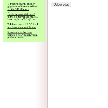
V Poľsku spustili takmer
gigawatthodinové úložisko,
z LiFePO4 článkov
Ďalšia jadrová elektráreň
južne od Slovenska musela
kvôli teplu znížiť výkon
Telekom pridal 12 GB balík
pre Easy, chce zaň 12 eur
Spustená výroba flash
pamäte s novým najvyšším
počtom vrstiev