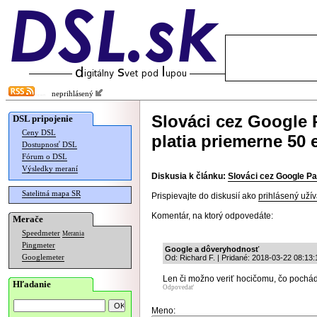
neprihlásený
Slováci cez Google
DSL pripojenie
Ceny DSL
platia priemerne 50 
Dostupnosť DSL
Fórum o DSL
Výsledky meraní
Diskusia k článku:
Slováci cez Google Pa
Satelitná mapa SR
Prispievajte do diskusií ako
prihlásený užív
Komentár, na ktorý odpovedáte:
Merače
Speedmeter
Merania
Pingmeter
Google a dôveryhodnosť
Googlemeter
Od: Richard F. | Pridané: 2018-03-22 08:13:
Len či možno veriť hocičomu, čo pochád
Hľadanie
Odpovedať
Meno: