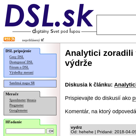
neprihlásený
Analytici zoradil
DSL pripojenie
Ceny DSL
výdrže
Dostupnosť DSL
Fórum o DSL
Výsledky meraní
Satelitná mapa SR
Diskusia k článku:
Analytic
Merače
Prispievajte do diskusií ako
p
Speedmeter
Merania
Pingmeter
Komentár, na ktorý odpovedá
Googlemeter
Hľadanie
vydrz
Od: hehehe | Pridané: 2018-04-0