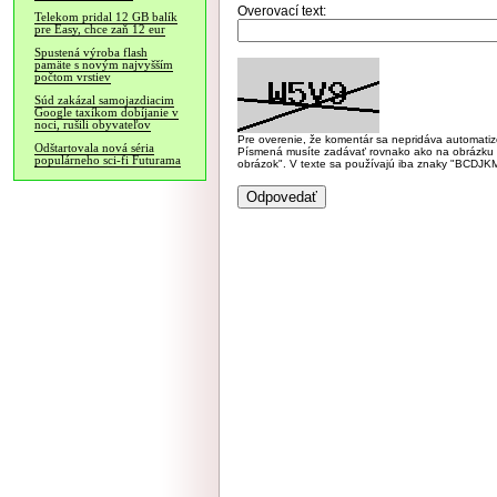
Overovací text:
Telekom pridal 12 GB balík
pre Easy, chce zaň 12 eur
Spustená výroba flash
pamäte s novým najvyšším
počtom vrstiev
Súd zakázal samojazdiacim
Google taxíkom dobíjanie v
noci, rušili obyvateľov
Pre overenie, že komentár sa nepridáva automatizov
Odštartovala nová séria
Písmená musíte zadávať rovnako ako na obrázku veľk
populárneho sci-fi Futurama
obrázok". V texte sa používajú iba znaky "BC