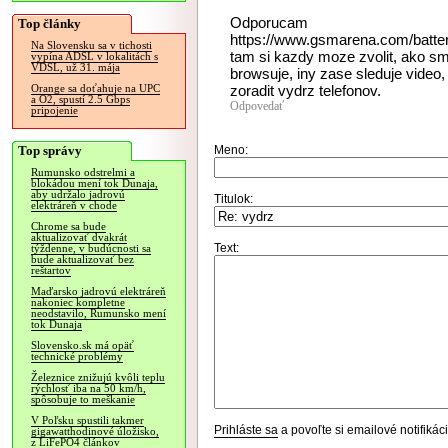
Odporucam
Top články
https://www.gsmarena.com/batter
Na Slovensku sa v tichosti
tam si kazdy moze zvolit, ako sm
vypína ADSL v lokalitách s
VDSL, už 31. mája
browsuje, iny zase sleduje video, 
zoradit vydrz telefonov.
Orange sa doťahuje na UPC
a O2, spustí 2.5 Gbps
Odpovedať
pripojenie
Top správy
Meno:
Rumunsko odstrelmi a
blokádou mení tok Dunaja,
aby udržalo jadrovú
Titulok:
elektráreň v chode
Chrome sa bude
aktualizovať dvakrát
Text:
týždenne, v budúcnosti sa
bude aktualizovať bez
reštartov
Maďarsko jadrovú elektráreň
nakoniec kompletne
neodstavilo, Rumunsko mení
tok Dunaja
Slovensko.sk má opäť
technické problémy
Železnice znižujú kvôli teplu
rýchlosť iba na 50 km/h,
spôsobuje to meškanie
V Poľsku spustili takmer
Prihláste sa
a povoľte si emailové notifiká
gigawatthodinové úložisko,
z LiFePO4 článkov