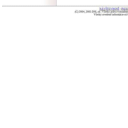
NÁVŠTEVNOSŤ
|
INZE
(C) 2004, 2005 DSL.sk | Všetky práva vyhradené
Všetky uvedené informácie sú b