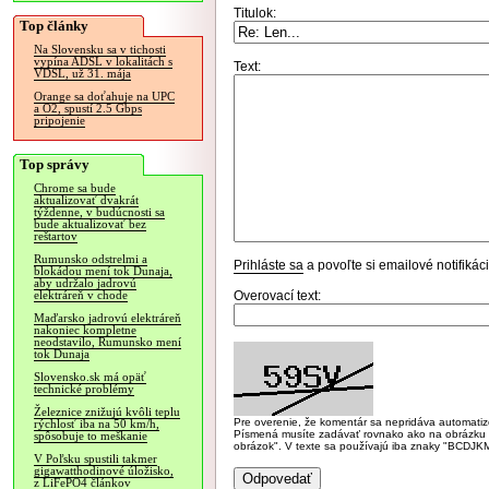
Titulok:
Top články
Na Slovensku sa v tichosti
vypína ADSL v lokalitách s
Text:
VDSL, už 31. mája
Orange sa doťahuje na UPC
a O2, spustí 2.5 Gbps
pripojenie
Top správy
Chrome sa bude
aktualizovať dvakrát
týždenne, v budúcnosti sa
bude aktualizovať bez
reštartov
Rumunsko odstrelmi a
Prihláste sa
a povoľte si emailové notifiká
blokádou mení tok Dunaja,
aby udržalo jadrovú
Overovací text:
elektráreň v chode
Maďarsko jadrovú elektráreň
nakoniec kompletne
neodstavilo, Rumunsko mení
tok Dunaja
Slovensko.sk má opäť
technické problémy
Železnice znižujú kvôli teplu
Pre overenie, že komentár sa nepridáva automatizov
rýchlosť iba na 50 km/h,
Písmená musíte zadávať rovnako ako na obrázku veľk
spôsobuje to meškanie
obrázok". V texte sa používajú iba znaky "BC
V Poľsku spustili takmer
gigawatthodinové úložisko,
z LiFePO4 článkov