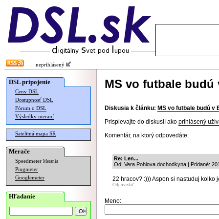
neprihlásený
MS vo futbale budú 
DSL pripojenie
Ceny DSL
Dostupnosť DSL
Diskusia k článku:
MS vo futbale budú v 
Fórum o DSL
Výsledky meraní
Prispievajte do diskusií ako
prihlásený užív
Satelitná mapa SR
Komentár, na ktorý odpovedáte:
Merače
Re: Len...
Speedmeter
Merania
Od: Vera Pohlova dochodkyna | Pridané: 20
Pingmeter
Googlemeter
22 hracov? :))) Aspon si nastuduj kolko j
Odpovedať
Hľadanie
Meno: