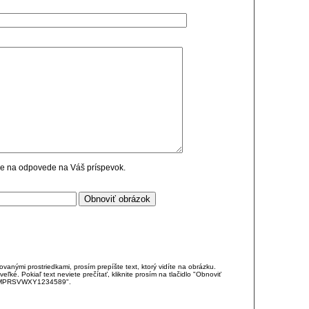
cie na odpovede na Váš príspevok.
anými prostriedkami, prosím prepíšte text, ktorý vidíte na obrázku.
é. Pokiaľ text neviete prečítať, kliknite prosím na tlačidlo "Obnoviť
DJKMPRSVWXY1234589".