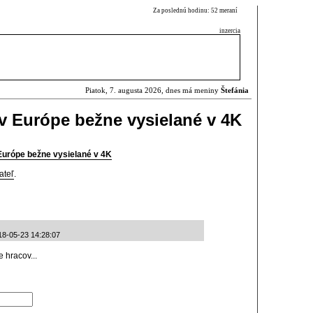
Za poslednú hodinu: 52 meraní
inzercia
Piatok, 7. augusta 2026, dnes má meniny
Štefánia
v Európe bežne vysielané v 4K
Európe bežne vysielané v 4K
ateľ
.
18-05-23 14:28:07
e hracov...