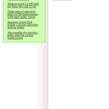
Telekom pridal 12 GB balík
pre Easy, chce zaň 12 eur
Ďalšia jadrová elektráreň
južne od Slovenska musela
kvôli teplu znížiť výkon
Spustená výroba flash
pamäte s novým najvyšším
počtom vrstiev
Alza nasadila dve novinky,
jednu užitočnú a jednu
kontroverznú