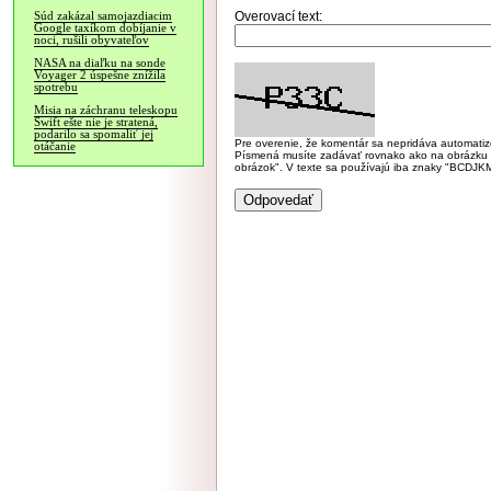
Overovací text:
Súd zakázal samojazdiacim
Google taxíkom dobíjanie v
noci, rušili obyvateľov
NASA na diaľku na sonde
Voyager 2 úspešne znížila
spotrebu
Misia na záchranu teleskopu
Swift ešte nie je stratená,
podarilo sa spomaliť jej
Pre overenie, že komentár sa nepridáva automatizov
otáčanie
Písmená musíte zadávať rovnako ako na obrázku veľk
obrázok". V texte sa používajú iba znaky "BC