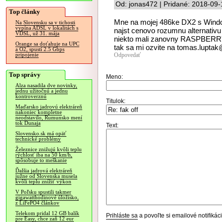
Od: jonas472 | Pridané: 2018-09-
Top články
Mne na mojej 486ke DX2 s Windo
Na Slovensku sa v tichosti
vypína ADSL v lokalitách s
najst cenovo rozumnu alternativu
VDSL, už 31. mája
niekto mali zanovny RASPBERRY 
Orange sa doťahuje na UPC
tak sa mi ozvite na tomas.lupt
a O2, spustí 2.5 Gbps
Odpovedať
pripojenie
Top správy
Meno:
Alza nasadila dve novinky,
jednu užitočnú a jednu
kontroverznú
Titulok:
Maďarsko jadrovú elektráreň
nakoniec kompletne
neodstavilo, Rumunsko mení
tok Dunaja
Text:
Slovensko.sk má opäť
technické problémy
Železnice znižujú kvôli teplu
rýchlosť iba na 50 km/h,
spôsobuje to meškanie
Ďalšia jadrová elektráreň
južne od Slovenska musela
kvôli teplu znížiť výkon
V Poľsku spustili takmer
gigawatthodinové úložisko,
z LiFePO4 článkov
Telekom pridal 12 GB balík
Prihláste sa
a povoľte si emailové notifiká
pre Easy, chce zaň 12 eur