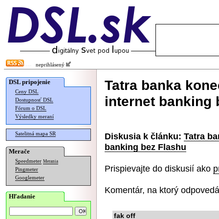
neprihlásený
Tatra banka kone
DSL pripojenie
Ceny DSL
internet banking
Dostupnosť DSL
Fórum o DSL
Výsledky meraní
Satelitná mapa SR
Diskusia k článku:
Tatra ba
banking bez Flashu
Merače
Speedmeter
Merania
Prispievajte do diskusií ako
p
Pingmeter
Googlemeter
Komentár, na ktorý odpovedá
Hľadanie
fak off