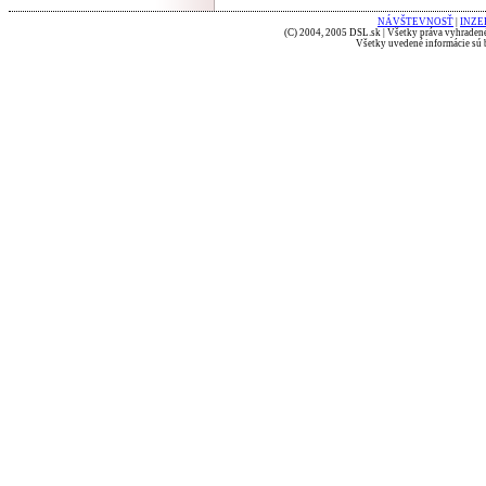
NÁVŠTEVNOSŤ
|
INZE
(C) 2004, 2005 DSL.sk | Všetky práva vyhradené
Všetky uvedené informácie sú b