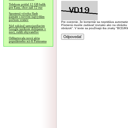
Telekom pridal 12 GB balík
pre Easy, chce zaň 12 eur
Spustená výroba flash
pamäte s novým najvyšším
počtom vrstiev
Pre overenie, že komentár sa nepridáva automatizov
Písmená musíte zadávať rovnako ako na obrázku veľk
Súd zakázal samojazdiacim
obrázok". V texte sa používajú iba znaky "BC
Google taxíkom dobíjanie v
noci, rušili obyvateľov
Odštartovala nová séria
populárneho sci-fi Futurama