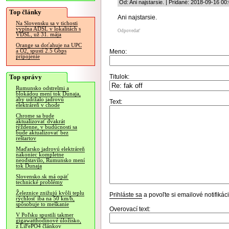
Od: Ani najstarsie. | Pridané: 2018-09-16 00
Top články
Ani najstarsie.
Na Slovensku sa v tichosti
vypína ADSL v lokalitách s
Odpovedať
VDSL, už 31. mája
Orange sa doťahuje na UPC
a O2, spustí 2.5 Gbps
Meno:
pripojenie
Top správy
Titulok:
Rumunsko odstrelmi a
blokádou mení tok Dunaja,
aby udržalo jadrovú
Text:
elektráreň v chode
Chrome sa bude
aktualizovať dvakrát
týždenne, v budúcnosti sa
bude aktualizovať bez
reštartov
Maďarsko jadrovú elektráreň
nakoniec kompletne
neodstavilo, Rumunsko mení
tok Dunaja
Slovensko.sk má opäť
technické problémy
Železnice znižujú kvôli teplu
Prihláste sa
a povoľte si emailové notifiká
rýchlosť iba na 50 km/h,
spôsobuje to meškanie
Overovací text:
V Poľsku spustili takmer
gigawatthodinové úložisko,
z LiFePO4 článkov