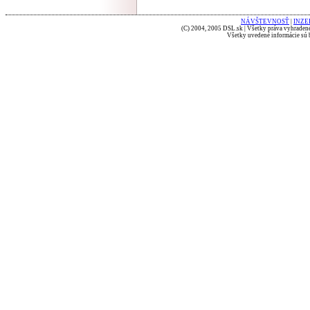
NÁVŠTEVNOSŤ
|
INZE
(C) 2004, 2005 DSL.sk | Všetky práva vyhradené
Všetky uvedené informácie sú b