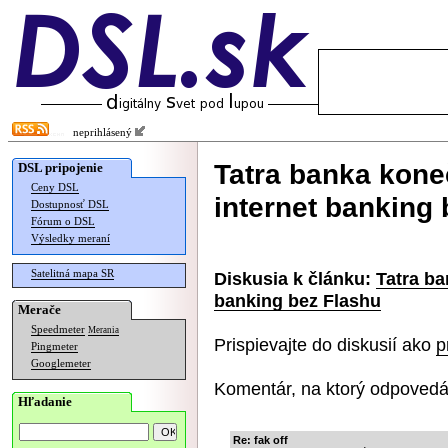
neprihlásený
Tatra banka kone
DSL pripojenie
Ceny DSL
internet banking
Dostupnosť DSL
Fórum o DSL
Výsledky meraní
Satelitná mapa SR
Diskusia k článku:
Tatra ba
banking bez Flashu
Merače
Speedmeter
Merania
Prispievajte do diskusií ako
p
Pingmeter
Googlemeter
Komentár, na ktorý odpovedá
Hľadanie
Re: fak off