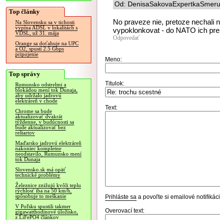
Od: DenisaSakovaExpertkaSmeruN
Top články
No praveze nie, pretoze nechali 
Na Slovensku sa v tichosti
vypína ADSL v lokalitách s
vypoklonkovat - do NATO ich pr
VDSL, už 31. mája
Odpovedať
Orange sa doťahuje na UPC
a O2, spustí 2.5 Gbps
pripojenie
Meno:
Top správy
Titulok:
Rumunsko odstrelmi a
blokádou mení tok Dunaja,
aby udržalo jadrovú
elektráreň v chode
Text:
Chrome sa bude
aktualizovať dvakrát
týždenne, v budúcnosti sa
bude aktualizovať bez
reštartov
Maďarsko jadrovú elektráreň
nakoniec kompletne
neodstavilo, Rumunsko mení
tok Dunaja
Slovensko.sk má opäť
technické problémy
Železnice znižujú kvôli teplu
rýchlosť iba na 50 km/h,
spôsobuje to meškanie
Prihláste sa
a povoľte si emailové notifiká
V Poľsku spustili takmer
Overovací text:
gigawatthodinové úložisko,
z LiFePO4 článkov