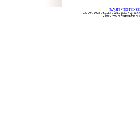
NÁVŠTEVNOSŤ
|
INZE
(C) 2004, 2005 DSL.sk | Všetky práva vyhradené
Všetky uvedené informácie sú b