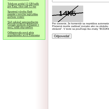
Telekom pridal 12 GB balík
pre Easy, chce zaň 12 eur
Spustená výroba flash
pamäte s novým najvyšším
počtom vrstiev
Súd zakázal samojazdiacim
Pre overenie, že komentár sa nepridáva automatizov
Google taxíkom dobíjanie v
Písmená musíte zadávať rovnako ako na obrázku veľk
noci, rušili obyvateľov
obrázok". V texte sa používajú iba znaky "BC
Odštartovala nová séria
populárneho sci-fi Futurama