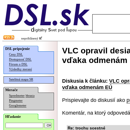
neprihlásený
VLC opravil desi
DSL pripojenie
Ceny DSL
vďaka odmenám
Dostupnosť DSL
Fórum o DSL
Výsledky meraní
Satelitná mapa SR
Diskusia k článku:
VLC opr
vďaka odmenám EÚ
Merače
Speedmeter
Merania
Prispievajte do diskusií ako
p
Pingmeter
Googlemeter
Komentár, na ktorý odpovedá
Hľadanie
Re: trochu scestné