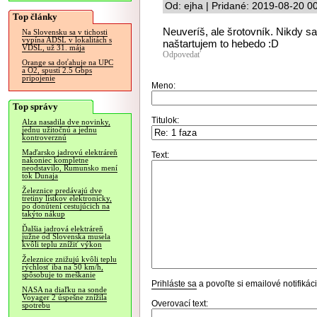
Od: ejha | Pridané: 2019-08-20 0
Top články
Neuveríš, ale šrotovník. Nikdy sa
Na Slovensku sa v tichosti
vypína ADSL v lokalitách s
naštartujem to hebedo :D
VDSL, už 31. mája
Odpovedať
Orange sa doťahuje na UPC
a O2, spustí 2.5 Gbps
pripojenie
Meno:
Top správy
Titulok:
Alza nasadila dve novinky,
jednu užitočnú a jednu
kontroverznú
Maďarsko jadrovú elektráreň
Text:
nakoniec kompletne
neodstavilo, Rumunsko mení
tok Dunaja
Železnice predávajú dve
tretiny lístkov elektronicky,
po donútení cestujúcich na
takýto nákup
Ďalšia jadrová elektráreň
južne od Slovenska musela
kvôli teplu znížiť výkon
Železnice znižujú kvôli teplu
rýchlosť iba na 50 km/h,
spôsobuje to meškanie
Prihláste sa
a povoľte si emailové notifiká
NASA na diaľku na sonde
Voyager 2 úspešne znížila
Overovací text:
spotrebu