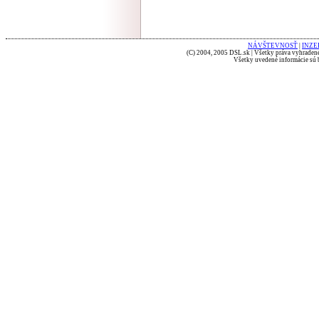
NÁVŠTEVNOSŤ
|
INZE
(C) 2004, 2005 DSL.sk | Všetky práva vyhradené
Všetky uvedené informácie sú b