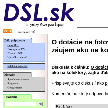
neprihlásený
O dotácie na fot
DSL pripojenie
Ceny DSL
záujem ako na kol
Dostupnosť DSL
Fórum o DSL
Výsledky meraní
Satelitná mapa SR
Diskusia k článku:
O dotáci
ako na kolektory, zajtra ďal
Merače
Speedmeter
Merania
Prispievajte do diskusií ako
p
Pingmeter
Googlemeter
Komentár, na ktorý odpovedá
Hľadanie
Re: 1 faza