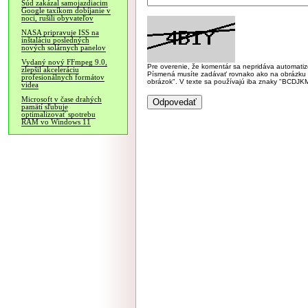
Súd zakázal samojazdiacim
Google taxíkom dobíjanie v
noci, rušili obyvateľov
NASA pripravuje ISS na
inštaláciu posledných
nových solárnych panelov
Vydaný nový FFmpeg 9.0,
Pre overenie, že komentár sa nepridáva automatizov
zlepšil akceleráciu
Písmená musíte zadávať rovnako ako na obrázku veľk
profesionálnych formátov
obrázok". V texte sa používajú iba znaky "BC
videa
Microsoft v čase drahých
pamätí sľubuje
optimalizovať spotrebu
RAM vo Windows 11