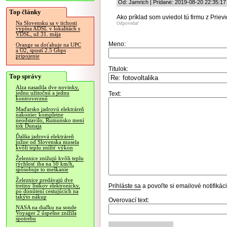
Od: Jamrich | Pridané: 2019-08-20 22:35:17
Top články
Ako príklad som uviedol tú firmu z Prievi
Na Slovensku sa v tichosti
Odpovedať
vypína ADSL v lokalitách s
VDSL, už 31. mája
Meno:
Orange sa doťahuje na UPC
a O2, spustí 2.5 Gbps
pripojenie
Titulok:
Top správy
Alza nasadila dve novinky,
jednu užitočnú a jednu
Text:
kontroverznú
Maďarsko jadrovú elektráreň
nakoniec kompletne
neodstavilo, Rumunsko mení
tok Dunaja
Ďalšia jadrová elektráreň
južne od Slovenska musela
kvôli teplu znížiť výkon
Železnice znižujú kvôli teplu
rýchlosť iba na 50 km/h,
spôsobuje to meškanie
Železnice predávajú dve
Prihláste sa
a povoľte si emailové notifiká
tretiny lístkov elektronicky,
po donútení cestujúcich na
takýto nákup
Overovací text:
NASA na diaľku na sonde
Voyager 2 úspešne znížila
spotrebu