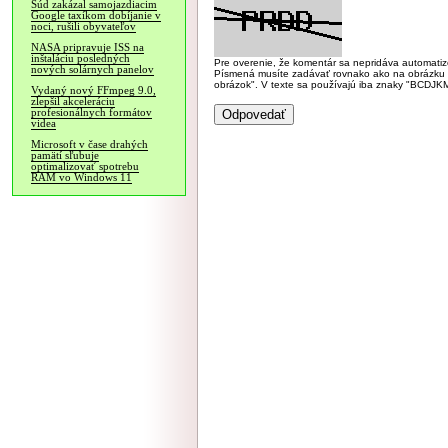
Súd zakázal samojazdiacim
Google taxíkom dobíjanie v
noci, rušili obyvateľov
NASA pripravuje ISS na
inštaláciu posledných
Pre overenie, že komentár sa nepridáva automatizov
nových solárnych panelov
Písmená musíte zadávať rovnako ako na obrázku veľk
obrázok". V texte sa používajú iba znaky "BC
Vydaný nový FFmpeg 9.0,
zlepšil akceleráciu
profesionálnych formátov
videa
Microsoft v čase drahých
pamätí sľubuje
optimalizovať spotrebu
RAM vo Windows 11