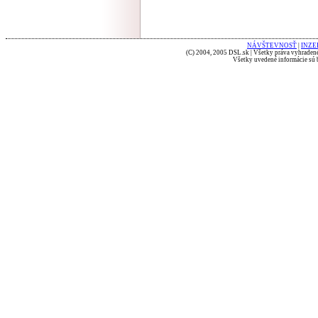
NÁVŠTEVNOSŤ
|
INZE
(C) 2004, 2005 DSL.sk | Všetky práva vyhradené
Všetky uvedené informácie sú b