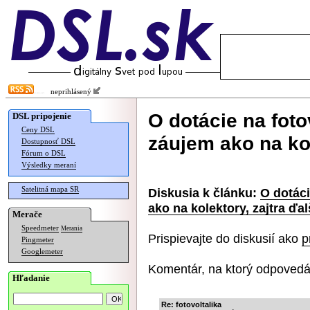
neprihlásený
O dotácie na fot
DSL pripojenie
Ceny DSL
záujem ako na kol
Dostupnosť DSL
Fórum o DSL
Výsledky meraní
Satelitná mapa SR
Diskusia k článku:
O dotáci
ako na kolektory, zajtra ďal
Merače
Speedmeter
Merania
Prispievajte do diskusií ako
p
Pingmeter
Googlemeter
Komentár, na ktorý odpovedá
Hľadanie
Re: fotovoltalika