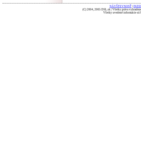
NÁVŠTEVNOSŤ
|
INZE
(C) 2004, 2005 DSL.sk | Všetky práva vyhradené
Všetky uvedené informácie sú b