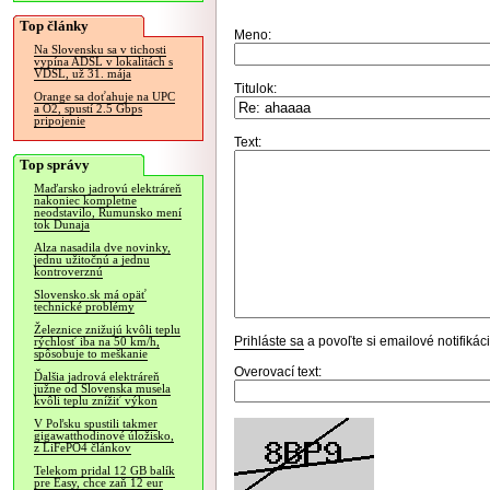
Top články
Meno:
Na Slovensku sa v tichosti
vypína ADSL v lokalitách s
VDSL, už 31. mája
Titulok:
Orange sa doťahuje na UPC
a O2, spustí 2.5 Gbps
pripojenie
Text:
Top správy
Maďarsko jadrovú elektráreň
nakoniec kompletne
neodstavilo, Rumunsko mení
tok Dunaja
Alza nasadila dve novinky,
jednu užitočnú a jednu
kontroverznú
Slovensko.sk má opäť
technické problémy
Železnice znižujú kvôli teplu
Prihláste sa
a povoľte si emailové notifiká
rýchlosť iba na 50 km/h,
spôsobuje to meškanie
Overovací text:
Ďalšia jadrová elektráreň
južne od Slovenska musela
kvôli teplu znížiť výkon
V Poľsku spustili takmer
gigawatthodinové úložisko,
z LiFePO4 článkov
Telekom pridal 12 GB balík
pre Easy, chce zaň 12 eur