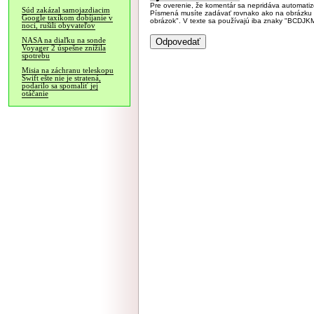
Pre overenie, že komentár sa nepridáva automatizov
Súd zakázal samojazdiacim
Písmená musíte zadávať rovnako ako na obrázku veľk
Google taxíkom dobíjanie v
obrázok". V texte sa používajú iba znaky "BC
noci, rušili obyvateľov
NASA na diaľku na sonde
Voyager 2 úspešne znížila
spotrebu
Misia na záchranu teleskopu
Swift ešte nie je stratená,
podarilo sa spomaliť jej
otáčanie