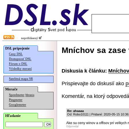
neprihlásený
Mníchov sa zase 
DSL pripojenie
Ceny DSL
Dostupnosť DSL
Fórum o DSL
Výsledky meraní
Diskusia k článku:
Mníchov
Satelitná mapa SR
Prispievajte do diskusií ako
p
Merače
Komentár, na ktorý odpovedá
Speedmeter
Merania
Pingmeter
Googlemeter
Re: ahaaaa
Od: Robo10111 | Pridané: 2020-05-15 10:36
Hľadanie
Ake su ceny winov a offisov pri velkych
Odpovedať