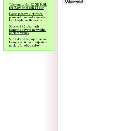
Telekom pridal 12 GB balík
pre Easy, chce zaň 12 eur
Ďalšia jadrová elektráreň
južne od Slovenska musela
kvôli teplu znížiť výkon
Spustená výroba flash
pamäte s novým najvyšším
počtom vrstiev
Súd zakázal samojazdiacim
Google taxíkom dobíjanie v
noci, rušili obyvateľov