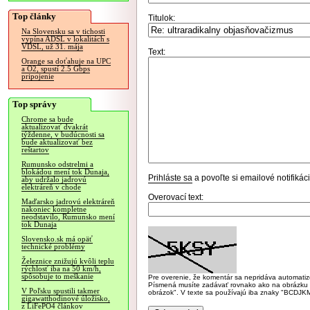
Top články
Titulok:
Na Slovensku sa v tichosti
vypína ADSL v lokalitách s
VDSL, už 31. mája
Text:
Orange sa doťahuje na UPC
a O2, spustí 2.5 Gbps
pripojenie
Top správy
Chrome sa bude
aktualizovať dvakrát
týždenne, v budúcnosti sa
bude aktualizovať bez
reštartov
Rumunsko odstrelmi a
blokádou mení tok Dunaja,
Prihláste sa
a povoľte si emailové notifiká
aby udržalo jadrovú
elektráreň v chode
Overovací text:
Maďarsko jadrovú elektráreň
nakoniec kompletne
neodstavilo, Rumunsko mení
tok Dunaja
Slovensko.sk má opäť
technické problémy
Železnice znižujú kvôli teplu
rýchlosť iba na 50 km/h,
spôsobuje to meškanie
Pre overenie, že komentár sa nepridáva automatizov
Písmená musíte zadávať rovnako ako na obrázku veľk
V Poľsku spustili takmer
obrázok". V texte sa používajú iba znaky "BC
gigawatthodinové úložisko,
z LiFePO4 článkov