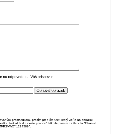
cie na odpovede na Váš príspevok.
anými prostriedkami, prosím prepíšte text, ktorý vidíte na obrázku.
é. Pokiaľ text neviete prečítať, kliknite prosím na tlačidlo "Obnoviť
DJKMPRSVWXY1234589".