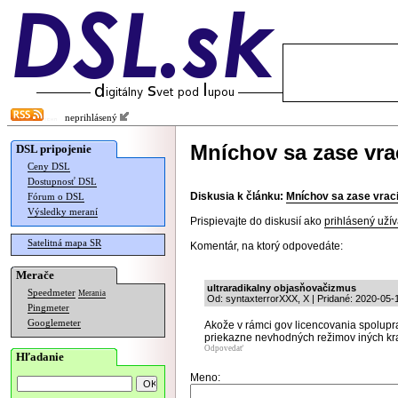
neprihlásený
Mníchov sa zase vra
DSL pripojenie
Ceny DSL
Dostupnosť DSL
Diskusia k článku:
Mníchov sa zase vrac
Fórum o DSL
Výsledky meraní
Prispievajte do diskusií ako
prihlásený užív
Satelitná mapa SR
Komentár, na ktorý odpovedáte:
Merače
ultraradikalny objasňovačizmus
Speedmeter
Merania
Od: syntaxterrorXXX, X | Pridané: 2020-05-
Pingmeter
Googlemeter
Akože v rámci gov licencovania spolupr
priekazne nevhodných režimov iných kr
Odpovedať
Hľadanie
Meno: