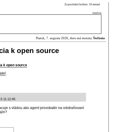
Za poslednú hodinu: 59 meraní
inzercia
Piatok, 7. augusta 2026, dnes má meniny
Štefánia
cia k open source
ia k open source
ateľ
.
15 11:12:45
acuje s vládou ako agent provokatér na odstraňovaní
ajín?