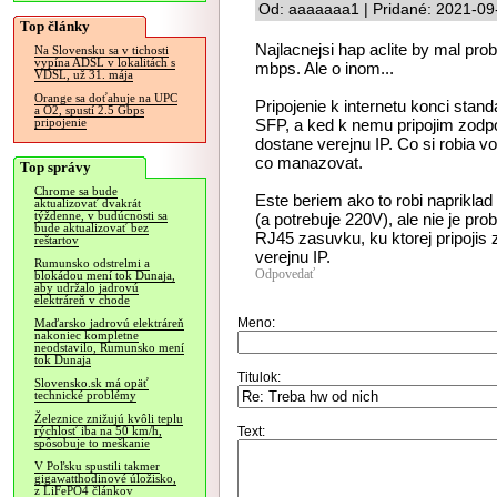
Od: aaaaaaa1 | Pridané: 2021-09
Top články
Najlacnejsi hap aclite by mal prob
Na Slovensku sa v tichosti
vypína ADSL v lokalitách s
mbps. Ale o inom...
VDSL, už 31. mája
Orange sa doťahuje na UPC
Pripojenie k internetu konci sta
a O2, spustí 2.5 Gbps
SFP, a ked k nemu pripojim zodp
pripojenie
dostane verejnu IP. Co si robia vo 
co manazovat.
Top správy
Chrome sa bude
Este beriem ako to robi naprikla
aktualizovať dvakrát
týždenne, v budúcnosti sa
(a potrebuje 220V), ale nie je pro
bude aktualizovať bez
RJ45 zasuvku, ku ktorej pripojis
reštartov
verejnu IP.
Rumunsko odstrelmi a
Odpovedať
blokádou mení tok Dunaja,
aby udržalo jadrovú
elektráreň v chode
Meno:
Maďarsko jadrovú elektráreň
nakoniec kompletne
neodstavilo, Rumunsko mení
tok Dunaja
Titulok:
Slovensko.sk má opäť
technické problémy
Železnice znižujú kvôli teplu
Text:
rýchlosť iba na 50 km/h,
spôsobuje to meškanie
V Poľsku spustili takmer
gigawatthodinové úložisko,
z LiFePO4 článkov