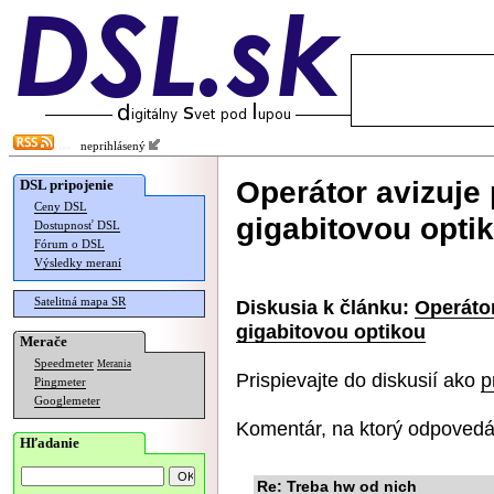
neprihlásený
Operátor avizuje 
DSL pripojenie
Ceny DSL
gigabitovou opti
Dostupnosť DSL
Fórum o DSL
Výsledky meraní
Satelitná mapa SR
Diskusia k článku:
Operátor
gigabitovou optikou
Merače
Speedmeter
Merania
Prispievajte do diskusií ako
p
Pingmeter
Googlemeter
Komentár, na ktorý odpovedá
Hľadanie
Re: Treba hw od nich