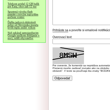
Telekom pridal 12 GB balík
pre Easy, chce zaň 12 eur
Spustená výroba flash
pamäte s novým najvyšším
počtom vrstiev
Ďalšia jadrová elektráreň
južne od Slovenska musela
kvôli teplu znížiť výkon
Prihláste sa
a povoľte si emailové notifiká
Súd zakázal samojazdiacim
Google taxíkom dobíjanie v
Overovací text:
noci, rušili obyvateľov
Pre overenie, že komentár sa nepridáva automatizov
Písmená musíte zadávať rovnako ako na obrázku veľk
obrázok". V texte sa používajú iba znaky "BC