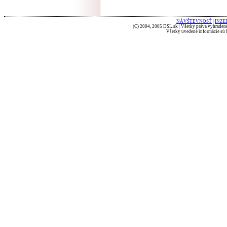
NÁVŠTEVNOSŤ
|
INZE
(C) 2004, 2005 DSL.sk | Všetky práva vyhradené
Všetky uvedené informácie sú b