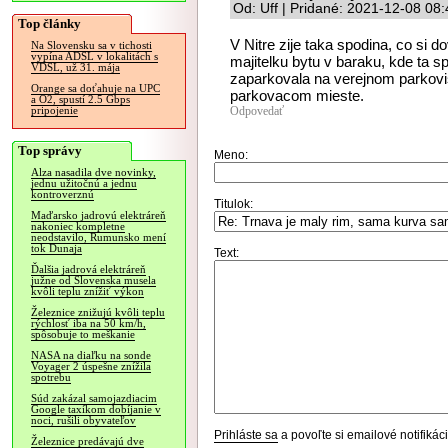
Od: Uff | Pridané: 2021-12-08 08
Top články
V Nitre zije taka spodina, co si 
Na Slovensku sa v tichosti
vypína ADSL v lokalitách s
majitelku bytu v baraku, kde ta s
VDSL, už 31. mája
zaparkovala na verejnom parkovis
Orange sa doťahuje na UPC
parkovacom mieste.
a O2, spustí 2.5 Gbps
Odpovedať
pripojenie
Top správy
Meno:
Alza nasadila dve novinky,
jednu užitočnú a jednu
kontroverznú
Titulok:
Maďarsko jadrovú elektráreň
nakoniec kompletne
neodstavilo, Rumunsko mení
tok Dunaja
Text:
Ďalšia jadrová elektráreň
južne od Slovenska musela
kvôli teplu znížiť výkon
Železnice znižujú kvôli teplu
rýchlosť iba na 50 km/h,
spôsobuje to meškanie
NASA na diaľku na sonde
Voyager 2 úspešne znížila
spotrebu
Súd zakázal samojazdiacim
Google taxíkom dobíjanie v
noci, rušili obyvateľov
Prihláste sa
a povoľte si emailové notifiká
Železnice predávajú dve