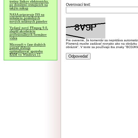
tretiny lístkov elektronicky,
Overovací text:
po donútení cestujúcich na
takýto nákup
NASA pripravuje ISS na
inštaláciu posledných
nových solárnych panelov
Vydaný nový FFmpeg 9.0,
zlepšil akceleráciu
profesionálnych formátov
videa
Pre overenie, že komentár sa nepridáva automatizov
Písmená musíte zadávať rovnako ako na obrázku veľk
Microsoft v čase drahých
obrázok". V texte sa používajú iba znaky "BC
pamätí sľubuje
optimalizovať spotrebu
RAM vo Windows 11