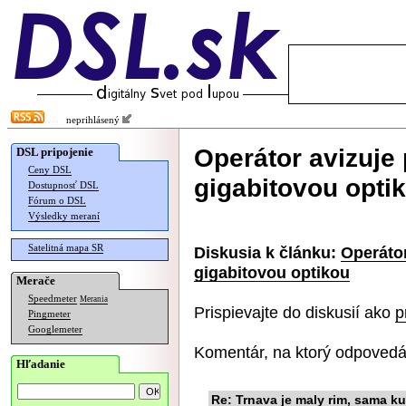
neprihlásený
Operátor avizuje 
DSL pripojenie
Ceny DSL
gigabitovou opti
Dostupnosť DSL
Fórum o DSL
Výsledky meraní
Satelitná mapa SR
Diskusia k článku:
Operátor
gigabitovou optikou
Merače
Speedmeter
Merania
Prispievajte do diskusií ako
p
Pingmeter
Googlemeter
Komentár, na ktorý odpovedá
Hľadanie
Re: Trnava je maly rim, sama k