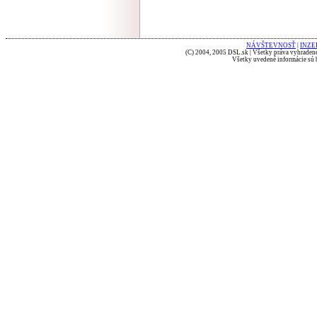
NÁVŠTEVNOSŤ
|
INZE
(C) 2004, 2005 DSL.sk | Všetky práva vyhradené
Všetky uvedené informácie sú b