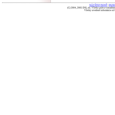
NÁVŠTEVNOSŤ
|
INZE
(C) 2004, 2005 DSL.sk | Všetky práva vyhradené
Všetky uvedené informácie sú b