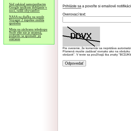
Súd zakázal samojazdiacim
Prihláste sa
a povoľte si emailové notifiká
Google taxíkom dobíjanie v
noci, rušili obyvateľov
Overovací text:
NASA na diaľku na sonde
Voyager 2 úspešne znížila
spotrebu
Misia na záchranu teleskopu
Swift ešte nie je stratená,
podarilo sa spomaliť jej
otáčanie
Pre overenie, že komentár sa nepridáva automatizov
Písmená musíte zadávať rovnako ako na obrázku veľk
obrázok". V texte sa používajú iba znaky "BC