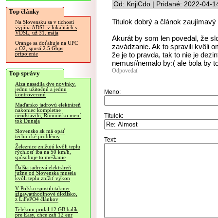
Od: KnjiCdo | Pridané: 2022-04-1
Top články
Titulok dobrý a článok zaujímavý
Na Slovensku sa v tichosti
vypína ADSL v lokalitách s
VDSL, už 31. mája
Akurát by som len povedal, že s
Orange sa doťahuje na UPC
zavádzanie. Ak to spravili kvôli 
a O2, spustí 2.5 Gbps
že je to pravda, tak to nie je de
pripojenie
nemusí/nemalo by:( ale bola by t
Odpovedať
Top správy
Alza nasadila dve novinky,
jednu užitočnú a jednu
Meno:
kontroverznú
Maďarsko jadrovú elektráreň
nakoniec kompletne
Titulok:
neodstavilo, Rumunsko mení
tok Dunaja
Slovensko.sk má opäť
technické problémy
Text:
Železnice znižujú kvôli teplu
rýchlosť iba na 50 km/h,
spôsobuje to meškanie
Ďalšia jadrová elektráreň
južne od Slovenska musela
kvôli teplu znížiť výkon
V Poľsku spustili takmer
gigawatthodinové úložisko,
z LiFePO4 článkov
Telekom pridal 12 GB balík
pre Easy, chce zaň 12 eur