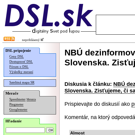
neprihlásený
NBÚ dezinformov
DSL pripojenie
Ceny DSL
Slovenska. Zisťu
Dostupnosť DSL
Fórum o DSL
Výsledky meraní
Satelitná mapa SR
Diskusia k článku:
NBÚ dez
Slovenska. Zisťujeme, či s
Merače
Speedmeter
Merania
Prispievajte do diskusií ako
p
Pingmeter
Googlemeter
Komentár, na ktorý odpovedá
Hľadanie
Almost