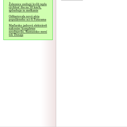
Železnice znižujú kvôli teplu
rýchlosť iba na 50 km/h,
spôsobuje to meškanie
Odštartovala nová séria
populárneho sci-fi Futurama
Maďarsko jadrovú elektráreň
nakoniec kompletne
neodstavilo, Rumunsko mení
tok Dunaja