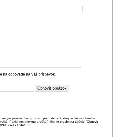
cie na odpovede na Váš príspevok.
anými prostriedkami, prosím prepíšte text, ktorý vidíte na obrázku.
é. Pokiaľ text neviete prečítať, kliknite prosím na tlačidlo "Obnoviť
DJKMPRSVWXY1234589".