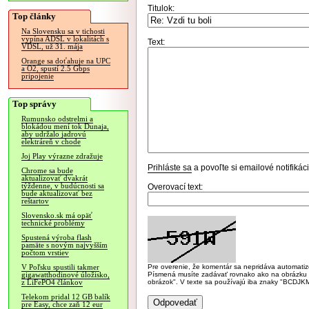
Titulok:
Top články
Na Slovensku sa v tichosti
vypína ADSL v lokalitách s
Text:
VDSL, už 31. mája
Orange sa doťahuje na UPC
a O2, spustí 2.5 Gbps
pripojenie
Top správy
Rumunsko odstrelmi a
blokádou mení tok Dunaja,
aby udržalo jadrovú
elektráreň v chode
Joj Play výrazne zdražuje
Prihláste sa
a povoľte si emailové notifiká
Chrome sa bude
aktualizovať dvakrát
týždenne, v budúcnosti sa
Overovací text:
bude aktualizovať bez
reštartov
Slovensko.sk má opäť
technické problémy
Spustená výroba flash
pamäte s novým najvyšším
počtom vrstiev
Pre overenie, že komentár sa nepridáva automatizov
V Poľsku spustili takmer
Písmená musíte zadávať rovnako ako na obrázku veľk
gigawatthodinové úložisko,
obrázok". V texte sa používajú iba znaky "BC
z LiFePO4 článkov
Telekom pridal 12 GB balík
pre Easy, chce zaň 12 eur