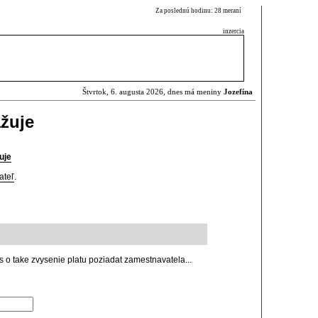
Za poslednú hodinu: 28 meraní
inzercia
Štvrtok, 6. augusta 2026, dnes má meniny
Jozefína
ažuje
uje
ateľ
.
s o take zvysenie platu poziadat zamestnavatela...