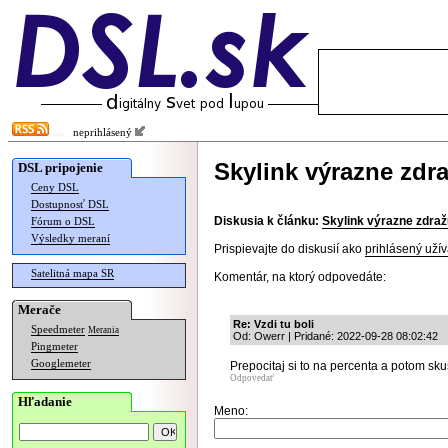
neprihlásený
Skylink výrazne zdr
DSL pripojenie
Ceny DSL
Dostupnosť DSL
Diskusia k článku:
Skylink výrazne zdraž
Fórum o DSL
Výsledky meraní
Prispievajte do diskusií ako
prihlásený užív
Satelitná mapa SR
Komentár, na ktorý odpovedáte:
Merače
Re: Vzdi tu boli
Speedmeter
Merania
Od: Owerr | Pridané: 2022-09-28 08:02:42
Pingmeter
Googlemeter
Prepocitaj si to na percenta a potom sku
Odpovedať
Hľadanie
Meno: