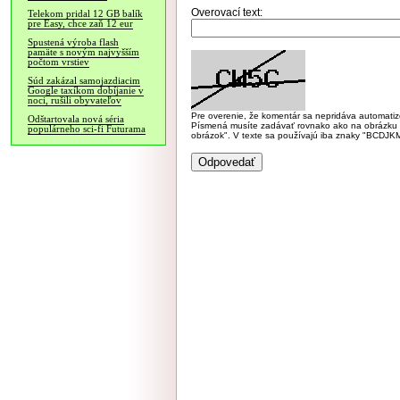
Overovací text:
Telekom pridal 12 GB balík
pre Easy, chce zaň 12 eur
Spustená výroba flash
pamäte s novým najvyšším
počtom vrstiev
Súd zakázal samojazdiacim
Google taxíkom dobíjanie v
noci, rušili obyvateľov
Pre overenie, že komentár sa nepridáva automatizov
Odštartovala nová séria
Písmená musíte zadávať rovnako ako na obrázku veľk
populárneho sci-fi Futurama
obrázok". V texte sa používajú iba znaky "BC