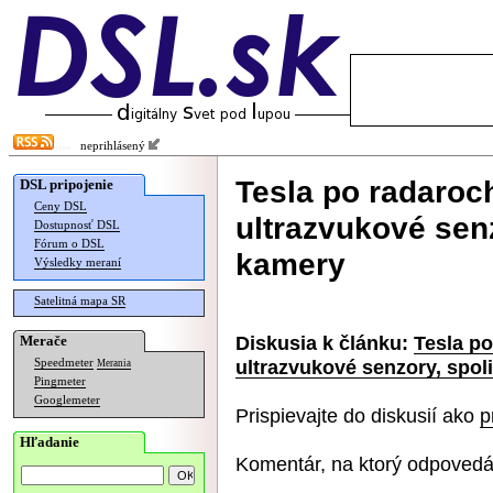
neprihlásený
Tesla po radaroch
DSL pripojenie
Ceny DSL
ultrazvukové senz
Dostupnosť DSL
Fórum o DSL
kamery
Výsledky meraní
Satelitná mapa SR
Diskusia k článku:
Tesla po
Merače
ultrazvukové senzory, spol
Speedmeter
Merania
Pingmeter
Googlemeter
Prispievajte do diskusií ako
p
Hľadanie
Komentár, na ktorý odpovedá