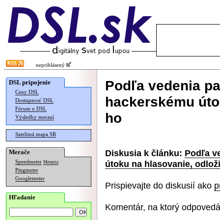
neprihlásený
Podľa vedenia pa
DSL pripojenie
Ceny DSL
hackerskému útok
Dostupnosť DSL
Fórum o DSL
ho
Výsledky meraní
Satelitná mapa SR
Diskusia k článku:
Podľa v
Merače
útoku na hlasovanie, odloži
Speedmeter
Merania
Pingmeter
Googlemeter
Prispievajte do diskusií ako
p
Hľadanie
Komentár, na ktorý odpovedá