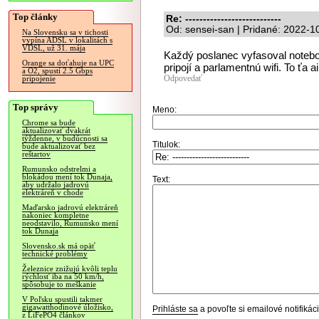
Top články
Re: ---------------------------
Od: sensei-san | Pridané: 2022-1
Na Slovensku sa v tichosti
vypína ADSL v lokalitách s
VDSL, už 31. mája
Každý poslanec vyfasoval notebo
Orange sa doťahuje na UPC
pripojí a parlamentnú wifi. To ťa a
a O2, spustí 2.5 Gbps
Odpovedať
pripojenie
Top správy
Meno:
Chrome sa bude
aktualizovať dvakrát
týždenne, v budúcnosti sa
Titulok:
bude aktualizovať bez
reštartov
Rumunsko odstrelmi a
blokádou mení tok Dunaja,
Text:
aby udržalo jadrovú
elektráreň v chode
Maďarsko jadrovú elektráreň
nakoniec kompletne
neodstavilo, Rumunsko mení
tok Dunaja
Slovensko.sk má opäť
technické problémy
Železnice znižujú kvôli teplu
rýchlosť iba na 50 km/h,
spôsobuje to meškanie
V Poľsku spustili takmer
gigawatthodinové úložisko,
Prihláste sa
a povoľte si emailové notifiká
z LiFePO4 článkov