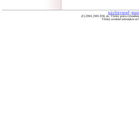
NÁVŠTEVNOSŤ
|
INZE
(C) 2004, 2005 DSL.sk | Všetky práva vyhradené
Všetky uvedené informácie sú b