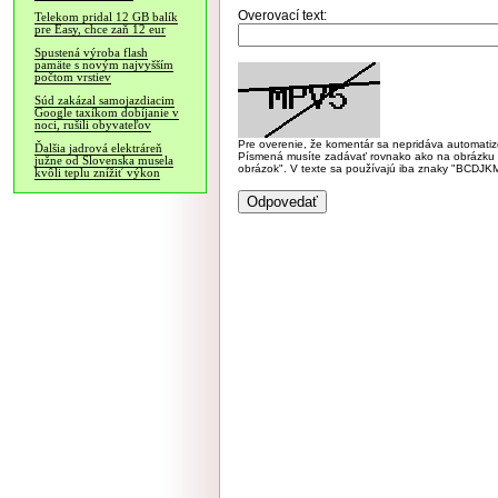
Overovací text:
Telekom pridal 12 GB balík
pre Easy, chce zaň 12 eur
Spustená výroba flash
pamäte s novým najvyšším
počtom vrstiev
Súd zakázal samojazdiacim
Google taxíkom dobíjanie v
noci, rušili obyvateľov
Pre overenie, že komentár sa nepridáva automatizov
Ďalšia jadrová elektráreň
Písmená musíte zadávať rovnako ako na obrázku veľk
južne od Slovenska musela
obrázok". V texte sa používajú iba znaky "BC
kvôli teplu znížiť výkon