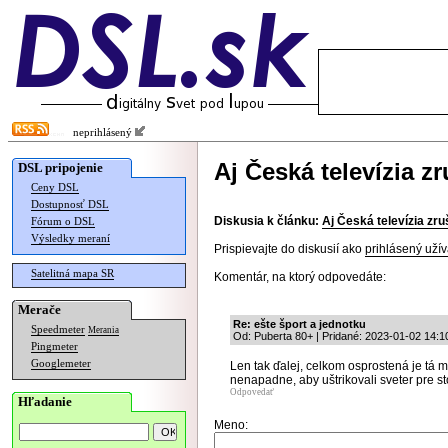
neprihlásený
Aj Česká televízia z
DSL pripojenie
Ceny DSL
Dostupnosť DSL
Diskusia k článku:
Aj Česká televízia zru
Fórum o DSL
Výsledky meraní
Prispievajte do diskusií ako
prihlásený užív
Satelitná mapa SR
Komentár, na ktorý odpovedáte:
Merače
Re: ešte šport a jednotku
Speedmeter
Merania
Od: Puberta 80+ | Pridané: 2023-01-02 14:1
Pingmeter
Googlemeter
Len tak ďalej, celkom osprostená je tá 
nenapadne, aby uštrikovali sveter pre st
Odpovedať
Hľadanie
Meno: