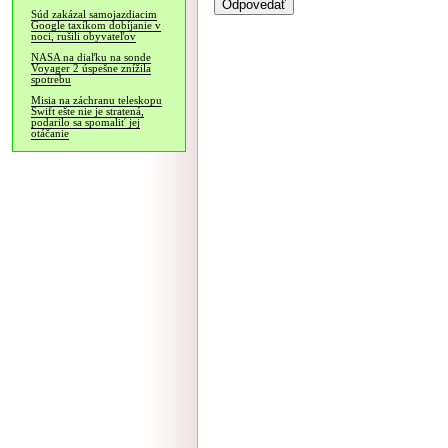
Súd zakázal samojazdiacim
Google taxíkom dobíjanie v
noci, rušili obyvateľov
NASA na diaľku na sonde
Voyager 2 úspešne znížila
spotrebu
Misia na záchranu teleskopu
Swift ešte nie je stratená,
podarilo sa spomaliť jej
otáčanie