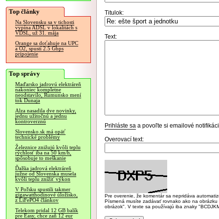
Top články
Titulok:
Na Slovensku sa v tichosti
vypína ADSL v lokalitách s
VDSL, už 31. mája
Text:
Orange sa doťahuje na UPC
a O2, spustí 2.5 Gbps
pripojenie
Top správy
Maďarsko jadrovú elektráreň
nakoniec kompletne
neodstavilo, Rumunsko mení
tok Dunaja
Alza nasadila dve novinky,
jednu užitočnú a jednu
kontroverznú
Prihláste sa
a povoľte si emailové notifiká
Slovensko.sk má opäť
technické problémy
Overovací text:
Železnice znižujú kvôli teplu
rýchlosť iba na 50 km/h,
spôsobuje to meškanie
Ďalšia jadrová elektráreň
južne od Slovenska musela
kvôli teplu znížiť výkon
V Poľsku spustili takmer
gigawatthodinové úložisko,
Pre overenie, že komentár sa nepridáva automatizov
z LiFePO4 článkov
Písmená musíte zadávať rovnako ako na obrázku veľk
obrázok". V texte sa používajú iba znaky "BC
Telekom pridal 12 GB balík
pre Easy, chce zaň 12 eur