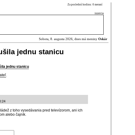
Za poslednú hodinu: 0 meraní
inzercia
Sobota, 8. augusta 2026, dnes má meniny
Oskár
rušila jednu stanicu
šila jednu stanicu
ateľ
.
0:24
mládež z toho vysedávania pred televízorom, ani ich
om alebo čajník.