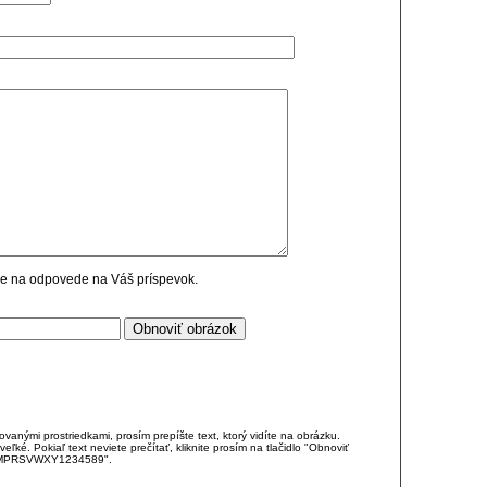
cie na odpovede na Váš príspevok.
anými prostriedkami, prosím prepíšte text, ktorý vidíte na obrázku.
é. Pokiaľ text neviete prečítať, kliknite prosím na tlačidlo "Obnoviť
DJKMPRSVWXY1234589".