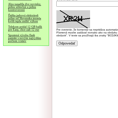
Alza nasadila dve novinky,
jednu užitočnú a jednu
kontroverznú
Ďalšia jadrová elektráreň
južne od Slovenska musela
kvôli teplu znížiť výkon
Telekom pridal 12 GB balík
pre Easy, chce zaň 12 eur
Pre overenie, že komentár sa nepridáva automatizov
Písmená musíte zadávať rovnako ako na obrázku veľk
Spustená výroba flash
obrázok". V texte sa používajú iba znaky "BC
pamäte s novým najvyšším
počtom vrstiev