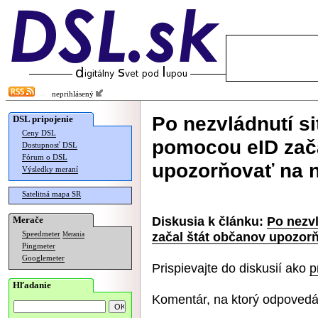
neprihlásený
Po nezvládnutí s
DSL pripojenie
Ceny DSL
pomocou eID zača
Dostupnosť DSL
Fórum o DSL
upozorňovať na n
Výsledky meraní
Satelitná mapa SR
Diskusia k článku:
Po nezv
Merače
začal štát občanov upozor
Speedmeter
Merania
Pingmeter
Googlemeter
Prispievajte do diskusií ako
p
Hľadanie
Komentár, na ktorý odpovedá