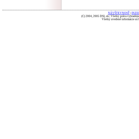
NÁVŠTEVNOSŤ
|
INZE
(C) 2004, 2005 DSL.sk | Všetky práva vyhradené
Všetky uvedené informácie sú b