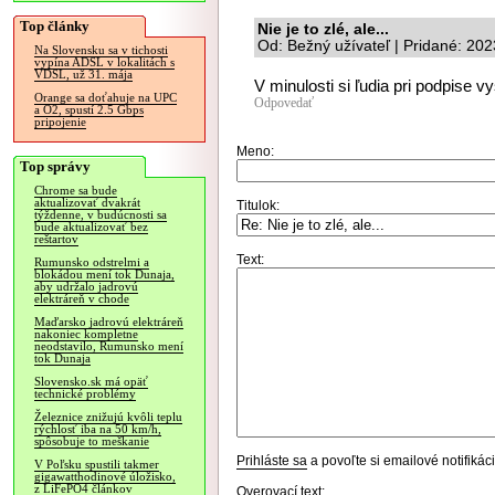
Top články
Nie je to zlé, ale...
Od: Bežný užívateľ | Pridané: 20
Na Slovensku sa v tichosti
vypína ADSL v lokalitách s
VDSL, už 31. mája
V minulosti si ľudia pri podpise vys
Orange sa doťahuje na UPC
Odpovedať
a O2, spustí 2.5 Gbps
pripojenie
Meno:
Top správy
Chrome sa bude
aktualizovať dvakrát
Titulok:
týždenne, v budúcnosti sa
bude aktualizovať bez
reštartov
Text:
Rumunsko odstrelmi a
blokádou mení tok Dunaja,
aby udržalo jadrovú
elektráreň v chode
Maďarsko jadrovú elektráreň
nakoniec kompletne
neodstavilo, Rumunsko mení
tok Dunaja
Slovensko.sk má opäť
technické problémy
Železnice znižujú kvôli teplu
rýchlosť iba na 50 km/h,
spôsobuje to meškanie
Prihláste sa
a povoľte si emailové notifiká
V Poľsku spustili takmer
gigawatthodinové úložisko,
z LiFePO4 článkov
Overovací text: