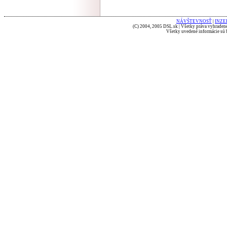
NÁVŠTEVNOSŤ
|
INZE
(C) 2004, 2005 DSL.sk | Všetky práva vyhradené
Všetky uvedené informácie sú b