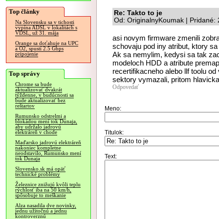
Top články
Re: Takto to je
Od: OriginalnyKoumak | Pridané:
Na Slovensku sa v tichosti
vypína ADSL v lokalitách s
VDSL, už 31. mája
asi novym firmware zmenili zobra
Orange sa doťahuje na UPC
schovaju pod iny atribut, ktory sa
a O2, spustí 2.5 Gbps
Ak sa nemylim, kedysi sa tak zac
pripojenie
modeloch HDD a atribute premapo
recertifikacneho alebo llf toolu
Top správy
sektory vymazali, pritom hlavicka l
Chrome sa bude
Odpovedať
aktualizovať dvakrát
týždenne, v budúcnosti sa
bude aktualizovať bez
reštartov
Meno:
Rumunsko odstrelmi a
blokádou mení tok Dunaja,
aby udržalo jadrovú
Titulok:
elektráreň v chode
Maďarsko jadrovú elektráreň
nakoniec kompletne
neodstavilo, Rumunsko mení
Text:
tok Dunaja
Slovensko.sk má opäť
technické problémy
Železnice znižujú kvôli teplu
rýchlosť iba na 50 km/h,
spôsobuje to meškanie
Alza nasadila dve novinky,
jednu užitočnú a jednu
kontroverznú