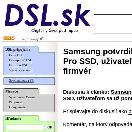
neprihlásený
Samsung potvrdil
DSL pripojenie
Ceny DSL
Pro SSD, užívate
Dostupnosť DSL
Fórum o DSL
firmvér
Výsledky meraní
Satelitná mapa SR
Diskusia k článku:
Samsung 
Merače
SSD, užívateľom sa už pon
Speedmeter
Merania
Pingmeter
Googlemeter
Prispievajte do diskusií ako
p
Hľadanie
Komentár, na ktorý odpovedá