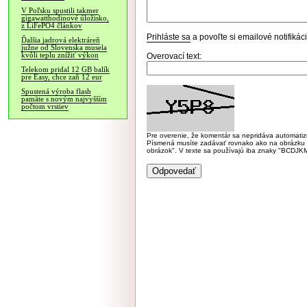
V Poľsku spustili takmer
gigawatthodinové úložisko,
z LiFePO4 článkov
Prihláste sa
a povoľte si emailové notifiká
Ďalšia jadrová elektráreň
južne od Slovenska musela
kvôli teplu znížiť výkon
Overovací text:
Telekom pridal 12 GB balík
pre Easy, chce zaň 12 eur
Spustená výroba flash
pamäte s novým najvyšším
počtom vrstiev
Pre overenie, že komentár sa nepridáva automatizov
Písmená musíte zadávať rovnako ako na obrázku veľk
obrázok". V texte sa používajú iba znaky "BC