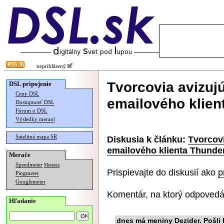
neprihlásený
Tvorcovia avizuj
DSL pripojenie
Ceny DSL
emailového klien
Dostupnosť DSL
Fórum o DSL
Výsledky meraní
Satelitná mapa SR
Diskusia k článku:
Tvorcovi
emailového klienta Thunde
Merače
Speedmeter
Merania
Prispievajte do diskusií ako
p
Pingmeter
Googlemeter
Komentár, na ktorý odpovedá
Hľadanie
dnes má meniny Dezider. Pošli 