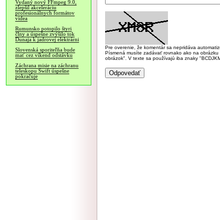
Vydaný nový FFmpeg 9.0,
zlepšil akceleráciu
profesionálnych formátov
videa
Rumunsko potopilo štyri
člny a úspešne zvýšilo tok
Dunaja k jadrovej elektrárni
Pre overenie, že komentár sa nepridáva automatizov
Slovenská sporiteľňa bude
Písmená musíte zadávať rovnako ako na obrázku veľk
mať cez víkend odstávku
obrázok". V texte sa používajú iba znaky "BC
Záchrana misie na záchranu
teleskopu Swift úspešne
pokračuje