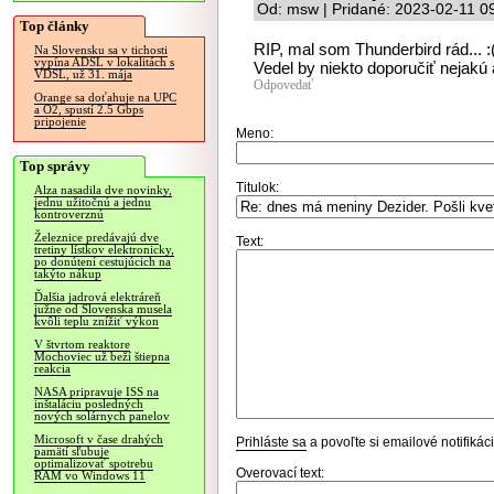
Od: msw | Pridané: 2023-02-11 0
Top články
RIP, mal som Thunderbird rád... :
Na Slovensku sa v tichosti
vypína ADSL v lokalitách s
Vedel by niekto doporučiť nejakú 
VDSL, už 31. mája
Odpovedať
Orange sa doťahuje na UPC
a O2, spustí 2.5 Gbps
pripojenie
Meno:
Top správy
Titulok:
Alza nasadila dve novinky,
jednu užitočnú a jednu
kontroverznú
Železnice predávajú dve
Text:
tretiny lístkov elektronicky,
po donútení cestujúcich na
takýto nákup
Ďalšia jadrová elektráreň
južne od Slovenska musela
kvôli teplu znížiť výkon
V štvrtom reaktore
Mochoviec už beží štiepna
reakcia
NASA pripravuje ISS na
inštaláciu posledných
nových solárnych panelov
Microsoft v čase drahých
Prihláste sa
a povoľte si emailové notifiká
pamätí sľubuje
optimalizovať spotrebu
Overovací text:
RAM vo Windows 11