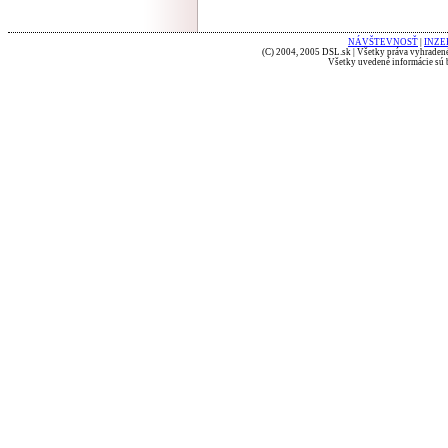
NÁVŠTEVNOSŤ
|
INZE
(C) 2004, 2005 DSL.sk | Všetky práva vyhradené
Všetky uvedené informácie sú b