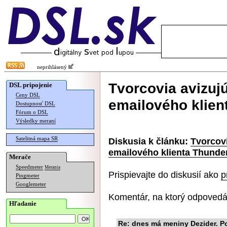
neprihlásený
Tvorcovia avizuj
DSL pripojenie
Ceny DSL
emailového klien
Dostupnosť DSL
Fórum o DSL
Výsledky meraní
Satelitná mapa SR
Diskusia k článku:
Tvorcovi
emailového klienta Thunde
Merače
Speedmeter
Merania
Prispievajte do diskusií ako
p
Pingmeter
Googlemeter
Komentár, na ktorý odpovedá
Hľadanie
Re: dnes má meniny Dezider. Po