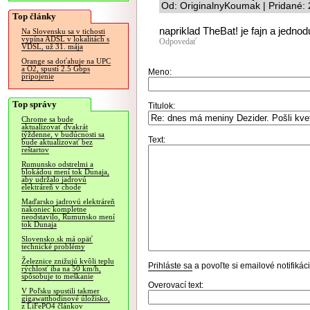
Od: OriginalnyKoumak | Pridané:
Top články
napriklad TheBat! je fajn a jednod
Na Slovensku sa v tichosti
vypína ADSL v lokalitách s
Odpovedať
VDSL, už 31. mája
Orange sa doťahuje na UPC
a O2, spustí 2.5 Gbps
Meno:
pripojenie
Top správy
Titulok:
Chrome sa bude
aktualizovať dvakrát
týždenne, v budúcnosti sa
Text:
bude aktualizovať bez
reštartov
Rumunsko odstrelmi a
blokádou mení tok Dunaja,
aby udržalo jadrovú
elektráreň v chode
Maďarsko jadrovú elektráreň
nakoniec kompletne
neodstavilo, Rumunsko mení
tok Dunaja
Slovensko.sk má opäť
technické problémy
Železnice znižujú kvôli teplu
Prihláste sa
a povoľte si emailové notifiká
rýchlosť iba na 50 km/h,
spôsobuje to meškanie
Overovací text:
V Poľsku spustili takmer
gigawatthodinové úložisko,
z LiFePO4 článkov