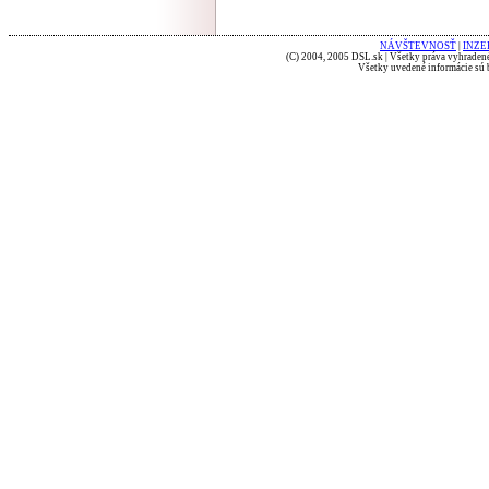
NÁVŠTEVNOSŤ
|
INZE
(C) 2004, 2005 DSL.sk | Všetky práva vyhradené
Všetky uvedené informácie sú b