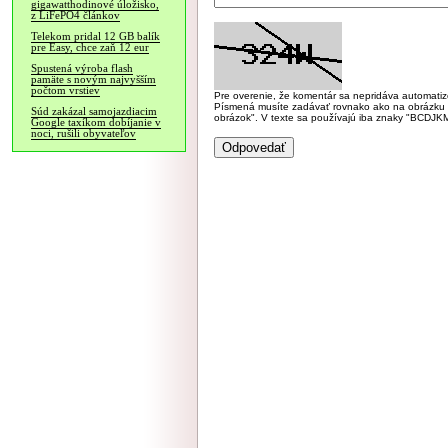
gigawatthodinové úložisko,
z LiFePO4 článkov
Telekom pridal 12 GB balík
pre Easy, chce zaň 12 eur
Spustená výroba flash
pamäte s novým najvyšším
počtom vrstiev
Pre overenie, že komentár sa nepridáva automatizov
Písmená musíte zadávať rovnako ako na obrázku veľk
Súd zakázal samojazdiacim
obrázok". V texte sa používajú iba znaky "BC
Google taxíkom dobíjanie v
noci, rušili obyvateľov