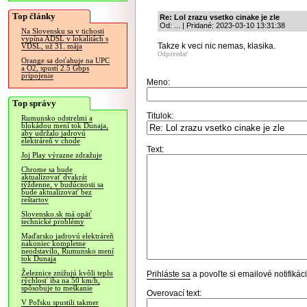
Top články
Re: Lol zrazu vsetko cinake je zle
Od: ... | Pridané: 2023-03-10 13:31:38
Na Slovensku sa v tichosti
vypína ADSL v lokalitách s
Takze k veci nic nemas, klasika.
VDSL, už 31. mája
Odpovedať
Orange sa doťahuje na UPC
a O2, spustí 2.5 Gbps
pripojenie
Meno:
Top správy
Titulok:
Rumunsko odstrelmi a
blokádou mení tok Dunaja,
aby udržalo jadrovú
elektráreň v chode
Text:
Joj Play výrazne zdražuje
Chrome sa bude
aktualizovať dvakrát
týždenne, v budúcnosti sa
bude aktualizovať bez
reštartov
Slovensko.sk má opäť
technické problémy
Maďarsko jadrovú elektráreň
nakoniec kompletne
neodstavilo, Rumunsko mení
tok Dunaja
Železnice znižujú kvôli teplu
Prihláste sa
a povoľte si emailové notifiká
rýchlosť iba na 50 km/h,
spôsobuje to meškanie
Overovací text:
V Poľsku spustili takmer