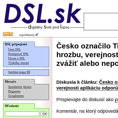
neprihlásený
Česko označilo T
DSL pripojenie
Ceny DSL
hrozbu, verejnost
Dostupnosť DSL
Fórum o DSL
zvážiť alebo nep
Výsledky meraní
Satelitná mapa SR
Diskusia k článku:
Česko o
Merače
verejnosti aplikáciu odpor
Speedmeter
Merania
Pingmeter
Googlemeter
Prispievajte do diskusií ako
p
Hľadanie
Komentár, na ktorý odpovedá