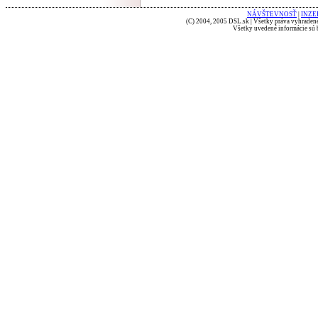
NÁVŠTEVNOSŤ
|
INZE
(C) 2004, 2005 DSL.sk | Všetky práva vyhradené
Všetky uvedené informácie sú b