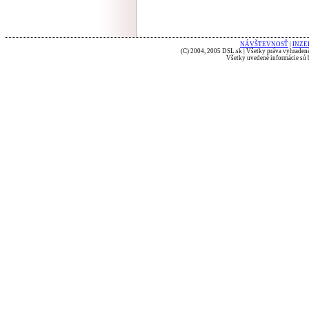
NÁVŠTEVNOSŤ
|
INZE
(C) 2004, 2005 DSL.sk | Všetky práva vyhradené
Všetky uvedené informácie sú b