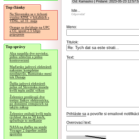
Od: Kamasko | Pridané: 2023-05-23 12:57:5
Top články
Iste...
Na Slovensku sa v tichosti
Odpovedať
vypína ADSL v lokalitách s
VDSL, už 31. mája
Meno:
Orange sa doťahuje na UPC
a O2, spustí 2.5 Gbps
pripojenie
Titulok:
Top správy
Alza nasadila dve novinky,
jednu užitočnú a jednu
Text:
kontroverznú
Maďarsko jadrovú elektráreň
nakoniec kompletne
neodstavilo, Rumunsko mení
tok Dunaja
Ďalšia jadrová elektráreň
južne od Slovenska musela
kvôli teplu znížiť výkon
Železnice predávajú dve
tretiny lístkov elektronicky,
po donútení cestujúcich na
takýto nákup
Prihláste sa
a povoľte si emailové notifiká
Železnice znižujú kvôli teplu
rýchlosť iba na 50 km/h,
spôsobuje to meškanie
Overovací text:
NASA na diaľku na sonde
Voyager 2 úspešne znížila
spotrebu