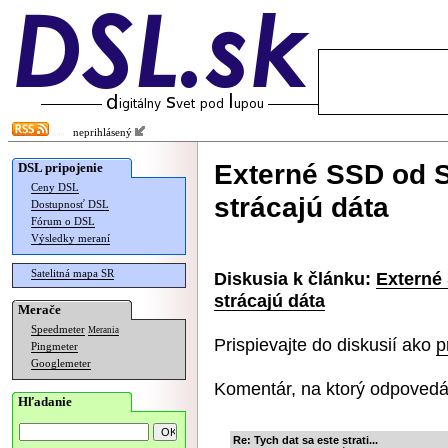
neprihlásený
Externé SSD od 
DSL pripojenie
Ceny DSL
strácajú dáta
Dostupnosť DSL
Fórum o DSL
Výsledky meraní
Satelitná mapa SR
Diskusia k článku:
Externé
strácajú dáta
Merače
Speedmeter
Merania
Prispievajte do diskusií ako
p
Pingmeter
Googlemeter
Komentár, na ktorý odpovedá
Hľadanie
Re: Tych dat sa este strati...