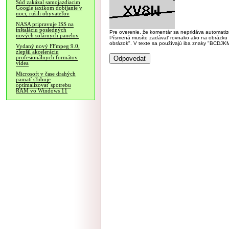
Súd zakázal samojazdiacim
Google taxíkom dobíjanie v
noci, rušili obyvateľov
NASA pripravuje ISS na
inštaláciu posledných
Pre overenie, že komentár sa nepridáva automatizov
nových solárnych panelov
Písmená musíte zadávať rovnako ako na obrázku veľk
obrázok". V texte sa používajú iba znaky "BC
Vydaný nový FFmpeg 9.0,
zlepšil akceleráciu
profesionálnych formátov
videa
Microsoft v čase drahých
pamätí sľubuje
optimalizovať spotrebu
RAM vo Windows 11