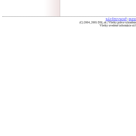
NÁVŠTEVNOSŤ
|
INZE
(C) 2004, 2005 DSL.sk | Všetky práva vyhradené
Všetky uvedené informácie sú b