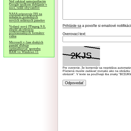
Súd zakázal samojazdiacim
Google taxíkom dobíjanie v
noci, rušili obyvateľov
NASA pripravuje ISS na
inštaláciu posledných
nových solárnych panelov
Prihláste sa
a povoľte si emailové notifiká
Vydaný nový FFmpeg 9.0,
zlepšil akceleráciu
profesionálnych formátov
Overovací text:
videa
Microsoft v čase drahých
pamätí sľubuje
optimalizovať spotrebu
RAM vo Windows 11
Pre overenie, že komentár sa nepridáva automatizov
Písmená musíte zadávať rovnako ako na obrázku veľk
obrázok". V texte sa používajú iba znaky "BC