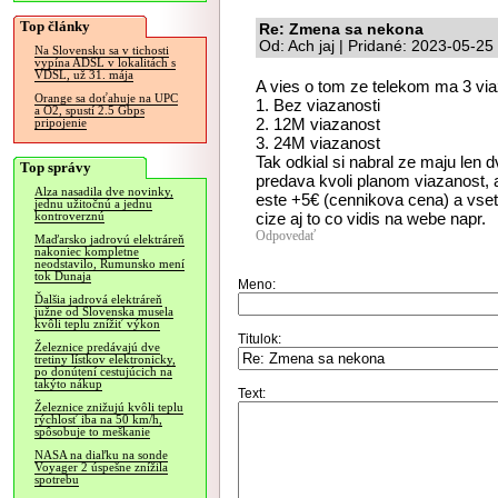
Top články
Re: Zmena sa nekona
Od: Ach jaj | Pridané: 2023-05-25
Na Slovensku sa v tichosti
vypína ADSL v lokalitách s
VDSL, už 31. mája
A vies o tom ze telekom ma 3 via
Orange sa doťahuje na UPC
1. Bez viazanosti
a O2, spustí 2.5 Gbps
2. 12M viazanost
pripojenie
3. 24M viazanost
Tak odkial si nabral ze maju len
Top správy
predava kvoli planom viazanost, 
Alza nasadila dve novinky,
este +5€ (cennikova cena) a vsetk
jednu užitočnú a jednu
cize aj to co vidis na webe napr.
kontroverznú
Odpovedať
Maďarsko jadrovú elektráreň
nakoniec kompletne
neodstavilo, Rumunsko mení
tok Dunaja
Meno:
Ďalšia jadrová elektráreň
južne od Slovenska musela
kvôli teplu znížiť výkon
Titulok:
Železnice predávajú dve
tretiny lístkov elektronicky,
po donútení cestujúcich na
takýto nákup
Text:
Železnice znižujú kvôli teplu
rýchlosť iba na 50 km/h,
spôsobuje to meškanie
NASA na diaľku na sonde
Voyager 2 úspešne znížila
spotrebu