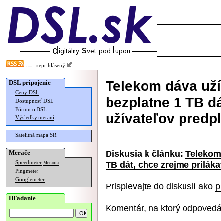
neprihlásený
Telekom dáva už
DSL pripojenie
Ceny DSL
bezplatne 1 TB dá
Dostupnosť DSL
Fórum o DSL
užívateľov predp
Výsledky meraní
Satelitná mapa SR
Diskusia k článku:
Telekom
Merače
TB dát, chce zrejme priláka
Speedmeter
Merania
Pingmeter
Googlemeter
Prispievajte do diskusií ako
p
Hľadanie
Komentár, na ktorý odpovedá