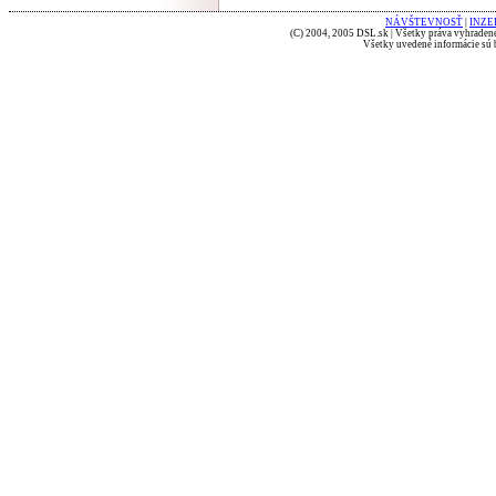
NÁVŠTEVNOSŤ
|
INZE
(C) 2004, 2005 DSL.sk | Všetky práva vyhradené
Všetky uvedené informácie sú b