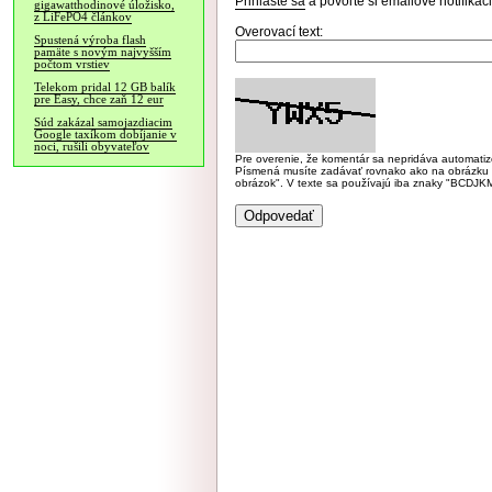
Prihláste sa
a povoľte si emailové notifiká
gigawatthodinové úložisko,
z LiFePO4 článkov
Overovací text:
Spustená výroba flash
pamäte s novým najvyšším
počtom vrstiev
Telekom pridal 12 GB balík
pre Easy, chce zaň 12 eur
Súd zakázal samojazdiacim
Google taxíkom dobíjanie v
noci, rušili obyvateľov
Pre overenie, že komentár sa nepridáva automatizov
Písmená musíte zadávať rovnako ako na obrázku veľk
obrázok". V texte sa používajú iba znaky "BC