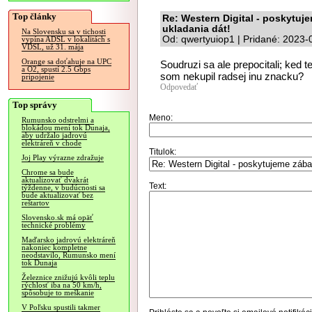
Top články
Re: Western Digital - poskytuj
ukladania dát!
Na Slovensku sa v tichosti
Od: qwertyuiop1 | Pridané: 2023-
vypína ADSL v lokalitách s
VDSL, už 31. mája
Orange sa doťahuje na UPC
Soudruzi sa ale prepocitali; ked t
a O2, spustí 2.5 Gbps
som nekupil radsej inu znacku?
pripojenie
Odpovedať
Top správy
Meno:
Rumunsko odstrelmi a
blokádou mení tok Dunaja,
aby udržalo jadrovú
elektráreň v chode
Titulok:
Joj Play výrazne zdražuje
Chrome sa bude
aktualizovať dvakrát
Text:
týždenne, v budúcnosti sa
bude aktualizovať bez
reštartov
Slovensko.sk má opäť
technické problémy
Maďarsko jadrovú elektráreň
nakoniec kompletne
neodstavilo, Rumunsko mení
tok Dunaja
Železnice znižujú kvôli teplu
rýchlosť iba na 50 km/h,
spôsobuje to meškanie
V Poľsku spustili takmer