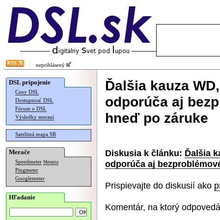
neprihlásený
Ďalšia kauza WD,
DSL pripojenie
Ceny DSL
odporúča aj bez
Dostupnosť DSL
Fórum o DSL
hneď po záruke
Výsledky meraní
Satelitná mapa SR
Diskusia k článku:
Ďalšia 
Merače
odporúča aj bezproblémov
Speedmeter
Merania
Pingmeter
Googlemeter
Prispievajte do diskusií ako
p
Hľadanie
Komentár, na ktorý odpovedá