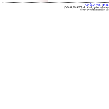
NÁVŠTEVNOSŤ
|
INZE
(C) 2004, 2005 DSL.sk | Všetky práva vyhradené
Všetky uvedené informácie sú b