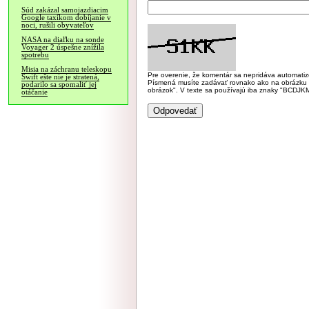
Súd zakázal samojazdiacim
Google taxíkom dobíjanie v
noci, rušili obyvateľov
NASA na diaľku na sonde
Voyager 2 úspešne znížila
spotrebu
Misia na záchranu teleskopu
Pre overenie, že komentár sa nepridáva automatizov
Swift ešte nie je stratená,
Písmená musíte zadávať rovnako ako na obrázku veľk
podarilo sa spomaliť jej
obrázok". V texte sa používajú iba znaky "BC
otáčanie