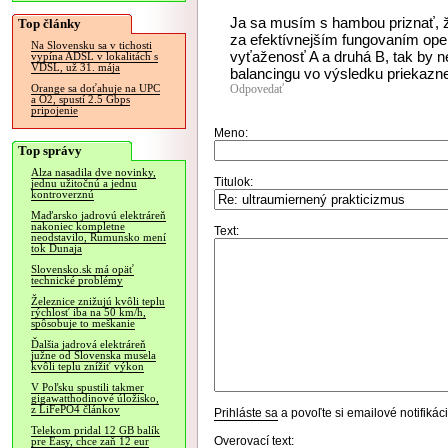
Ja sa musím s hambou priznať, ž
Top články
za efektívnejším fungovaním ope
Na Slovensku sa v tichosti
vyťaženosť A a druhá B, tak by 
vypína ADSL v lokalitách s
VDSL, už 31. mája
balancingu vo výsledku priekazne
Odpovedať
Orange sa doťahuje na UPC
a O2, spustí 2.5 Gbps
pripojenie
Meno:
Top správy
Alza nasadila dve novinky,
Titulok:
jednu užitočnú a jednu
kontroverznú
Maďarsko jadrovú elektráreň
nakoniec kompletne
Text:
neodstavilo, Rumunsko mení
tok Dunaja
Slovensko.sk má opäť
technické problémy
Železnice znižujú kvôli teplu
rýchlosť iba na 50 km/h,
spôsobuje to meškanie
Ďalšia jadrová elektráreň
južne od Slovenska musela
kvôli teplu znížiť výkon
V Poľsku spustili takmer
gigawatthodinové úložisko,
z LiFePO4 článkov
Prihláste sa
a povoľte si emailové notifiká
Telekom pridal 12 GB balík
Overovací text:
pre Easy, chce zaň 12 eur