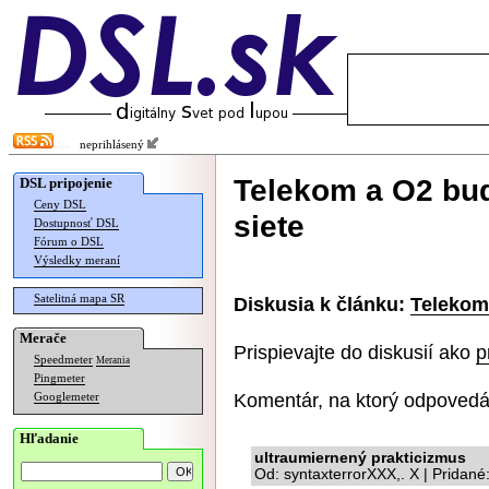
neprihlásený
Telekom a O2 bud
DSL pripojenie
Ceny DSL
siete
Dostupnosť DSL
Fórum o DSL
Výsledky meraní
Satelitná mapa SR
Diskusia k článku:
Telekom 
Merače
Prispievajte do diskusií ako
p
Speedmeter
Merania
Pingmeter
Komentár, na ktorý odpovedá
Googlemeter
Hľadanie
ultraumiernený prakticizmus
Od: syntaxterrorXXX,. X | Pridan