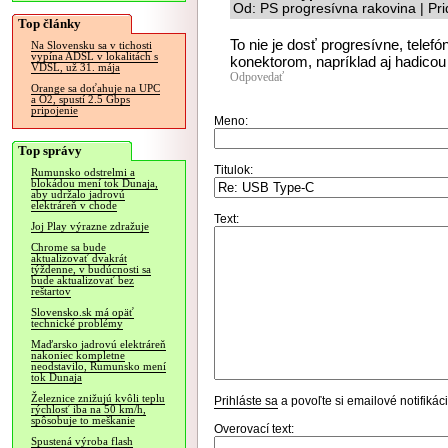
Od: PS progresívna rakovina | Pr
Top články
To nie je dosť progresívne, telef
Na Slovensku sa v tichosti
vypína ADSL v lokalitách s
konektorom, napríklad aj hadicou
VDSL, už 31. mája
Odpovedať
Orange sa doťahuje na UPC
a O2, spustí 2.5 Gbps
pripojenie
Meno:
Top správy
Titulok:
Rumunsko odstrelmi a
blokádou mení tok Dunaja,
aby udržalo jadrovú
elektráreň v chode
Text:
Joj Play výrazne zdražuje
Chrome sa bude
aktualizovať dvakrát
týždenne, v budúcnosti sa
bude aktualizovať bez
reštartov
Slovensko.sk má opäť
technické problémy
Maďarsko jadrovú elektráreň
nakoniec kompletne
neodstavilo, Rumunsko mení
tok Dunaja
Železnice znižujú kvôli teplu
Prihláste sa
a povoľte si emailové notifiká
rýchlosť iba na 50 km/h,
spôsobuje to meškanie
Overovací text:
Spustená výroba flash