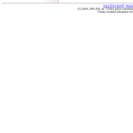
NÁVŠTEVNOSŤ
|
INZE
(C) 2004, 2005 DSL.sk | Všetky práva vyhradené
Všetky uvedené informácie sú b