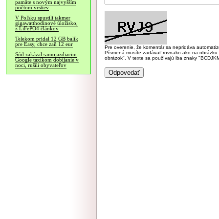
pamäte s novým najvyšším
počtom vrstiev
V Poľsku spustili takmer
gigawatthodinové úložisko,
z LiFePO4 článkov
Telekom pridal 12 GB balík
pre Easy, chce zaň 12 eur
Pre overenie, že komentár sa nepridáva automatizov
Písmená musíte zadávať rovnako ako na obrázku veľk
Súd zakázal samojazdiacim
obrázok". V texte sa používajú iba znaky "BC
Google taxíkom dobíjanie v
noci, rušili obyvateľov