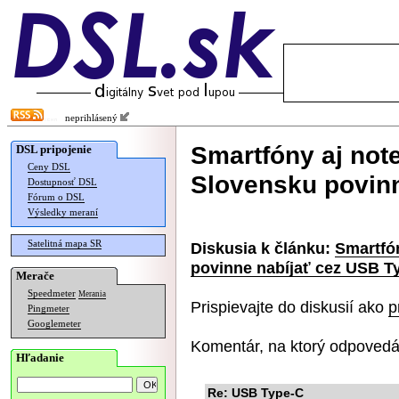
neprihlásený
Smartfóny aj not
DSL pripojenie
Ceny DSL
Slovensku povinn
Dostupnosť DSL
Fórum o DSL
Výsledky meraní
Satelitná mapa SR
Diskusia k článku:
Smartfó
povinne nabíjať cez USB T
Merače
Speedmeter
Merania
Prispievajte do diskusií ako
p
Pingmeter
Googlemeter
Komentár, na ktorý odpovedá
Hľadanie
Re: USB Type-C