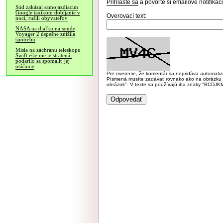
Prihláste sa
a povoľte si emailové notifiká
Súd zakázal samojazdiacim
Google taxíkom dobíjanie v
Overovací text:
noci, rušili obyvateľov
NASA na diaľku na sonde
Voyager 2 úspešne znížila
spotrebu
Misia na záchranu teleskopu
Swift ešte nie je stratená,
podarilo sa spomaliť jej
otáčanie
Pre overenie, že komentár sa nepridáva automatizov
Písmená musíte zadávať rovnako ako na obrázku veľk
obrázok". V texte sa používajú iba znaky "BC