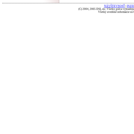
NÁVŠTEVNOSŤ
|
INZE
(C) 2004, 2005 DSL.sk | Všetky práva vyhradené
Všetky uvedené informácie sú b