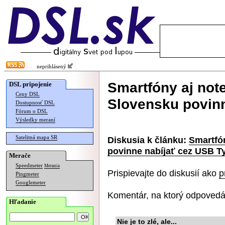
neprihlásený
Smartfóny aj not
DSL pripojenie
Ceny DSL
Slovensku povinn
Dostupnosť DSL
Fórum o DSL
Výsledky meraní
Satelitná mapa SR
Diskusia k článku:
Smartfó
povinne nabíjať cez USB T
Merače
Speedmeter
Merania
Prispievajte do diskusií ako
p
Pingmeter
Googlemeter
Komentár, na ktorý odpovedá
Hľadanie
Nie je to zlé, ale...