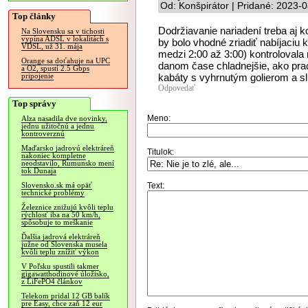
Od: Konšpirátor | Pridané: 2023-
Top články
Dodržiavanie nariadení treba aj 
Na Slovensku sa v tichosti
vypína ADSL v lokalitách s
by bolo vhodné zriadiť nabíjaciu
VDSL, už 31. mája
medzi 2:00 až 3:00) kontrolovala
Orange sa doťahuje na UPC
danom čase chladnejšie, ako pra
a O2, spustí 2.5 Gbps
kabáty s vyhrnutým golierom a s
pripojenie
Odpovedať
Top správy
Meno:
Alza nasadila dve novinky,
jednu užitočnú a jednu
kontroverznú
Maďarsko jadrovú elektráreň
Titulok:
nakoniec kompletne
neodstavilo, Rumunsko mení
tok Dunaja
Text:
Slovensko.sk má opäť
technické problémy
Železnice znižujú kvôli teplu
rýchlosť iba na 50 km/h,
spôsobuje to meškanie
Ďalšia jadrová elektráreň
južne od Slovenska musela
kvôli teplu znížiť výkon
V Poľsku spustili takmer
gigawatthodinové úložisko,
z LiFePO4 článkov
Telekom pridal 12 GB balík
pre Easy, chce zaň 12 eur